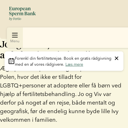
Jo og Viv rejste til udlandet for
Menu
at få fertilitetsbehandling
Forenkl din fertilitetsrejse
. Book en gratis rådgivning 
med en af vores rådgivere. 
Læs mere
Ægteparret Jo på 25 år og Viv på 29 år bor i
Polen, hvor det ikke er tilladt for
LGBTQ+personer at adoptere eller få børn ved
hjælp af fertilitetsbehandling. Jo og Viv var
derfor på noget af en rejse, både mentalt og
geografisk, før de endelig kunne byde lille Ivy
velkommen i familien.