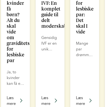
kvinder
IVF: En
for
få
komplet
lesbiske
børn?
guide til
par:
Alt du
delt
Det
skal
moderskab
skal I
vide
vide
om
Gensidig
graviditetsmuligheder
IVF er en
Mange
for
unik
par
lesbiske
mulighed
drømmer
par
for par af
om at
samme
blive
Ja, to
køn, der
forældre,
kvinder
ønsker at
og
kan få et
starte en
moderne
barn
familie.
fertilitetsbehandl
sammen.
Hos
gør
Læs
Læs
Læs
Takket
European
denne
mere
mere
mere
være
Sperm
drøm