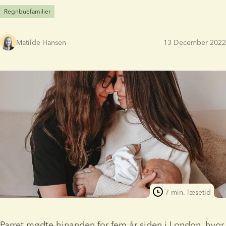
Regnbuefamilier
Matilde Hansen
13 December 2022
7 min. læsetid
Parret mødte hinanden for fem år siden i London, hvor 