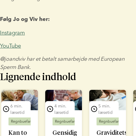
Følg Jo og Viv her:
Instagram
YouTube
@joandviv har et betalt samarbejde med European 
Sperm Bank.
Lignende indhold
lide 1 of 7
6 min.
4 min.
5 min.
læsetid
læsetid
læsetid
Regnbuefamilier
Fertilitetsbehandling
Regnbuefamilier
Fertilitetsbehandling
Regnbuefamilier
Kan to
Gensidig
Graviditetsmu