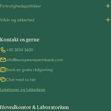
køn
Om os
Fortrolighedspolitikker
bygge en
Karriere
familie,
Fortrolighedspolitik for kunder
der føles
Vilkår og sikkerhed
Pressemeddelelser
unikt
Fortrolighedspolitik - Rekruttering
Vilkår og betingelser
deres
FN's Global Compact
Cookies
egen. Her
Kontakt os gerne
COVID-19 forholdsregler
Information vedrørende TP53-sagen
får du en
liste over
Whistleblower
+45 3834 3600
de
info@europeanspermbank.com
forskellige
graviditetsmuligheder
Book en gratis rådgivning
for
lesbiske
Chat med os her
par, og
Lokationer og lukkedage
en
forklaring
på
Hovedkontor & Laboratorium
hvordan