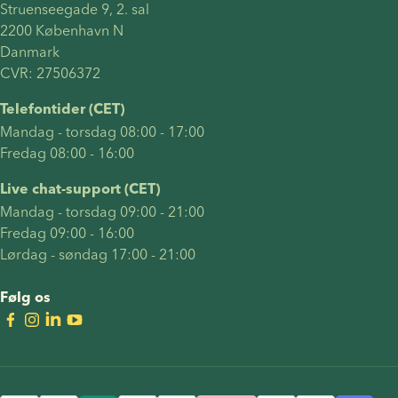
Struenseegade 9, 2. sal 
hver
2200 København N 
behandling
Danmark 
fungerer.
CVR: 27506372
Du vil
også
Telefontider (CET)
finde svar
Mandag - torsdag 08:00 - 17:00
på ofte
Fredag 08:00 - 16:00
stillede
spørgsmål
Live chat-support (CET)
som "kan
Mandag - torsdag 09:00 - 21:00
to kvinder
Fredag 09:00 - 16:00
få et
Lørdag - søndag 17:00 - 21:00
biologisk
barn?",
Følg os
"hvor
meget
koster det
for to
kvinder at