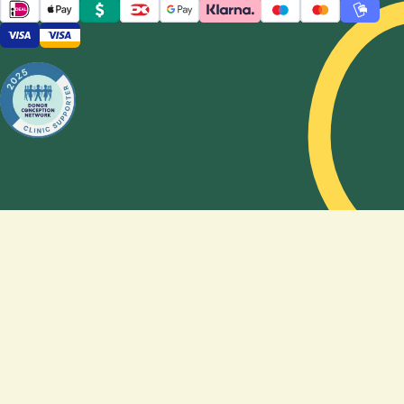
få et
barn?" og
"hvordan
kan en
sædbank
hjælpe
med at
stifte en
familie?"