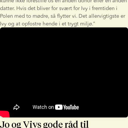
kunne ikke forestille os en anden donor eller en anden 
datter. Hvis det bliver for svært for Ivy i fremtiden i 
Polen med to mødre, så flytter vi. Det allervigtigste er 
Ivy og at opfostre hende i et trygt miljø.”
Jo og Vivs gode råd til