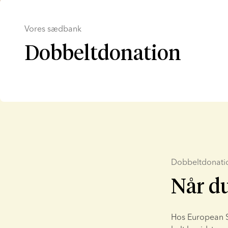
Vores sædbank
Dobbeltdonation
Dobbeltdonati
Når du
Hos European Sp