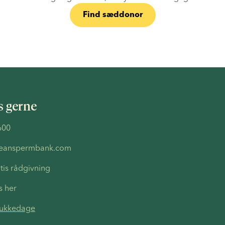
Find sæddonor
s gerne
600
peanspermbank.com
tis rådgivning
s her
lukkedage