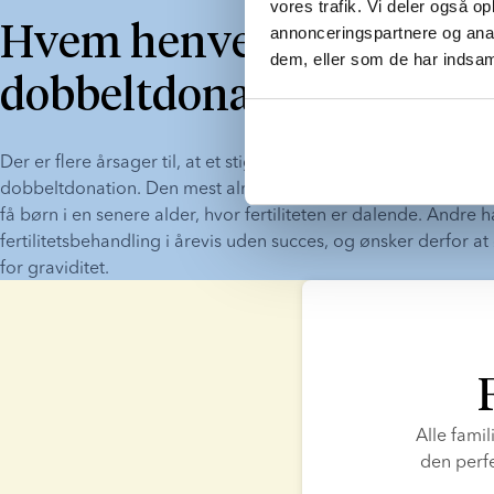
vores trafik. Vi deler også o
Hvem henvender
annonceringspartnere og anal
dem, eller som de har indsaml
dobbeltdonation sig til?
Der er flere årsager til, at et stigende antal kvinder og par har
dobbeltdonation. Den mest almindelige årsag er, at flere kvin
få børn i en senere alder, hvor fertiliteten er dalende. Andre ha
fertilitetsbehandling i årevis uden succes, og ønsker derfor a
for graviditet.
Alle famil
den perfe