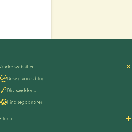
Andre websites
Besøg vores blog
Bliv sæddonor
Find ægdonorer
Om os
Om os