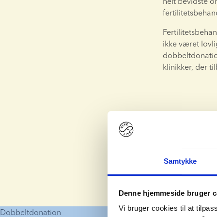
helt bevidste o
fertilitetsbeha
Fertilitetsbeh
ikke været lovl
dobbeltdonation
klinikker, der
Samtykke
Denne hjemmeside bruger c
Vi bruger cookies til at tilpas
Dobbeltdonation