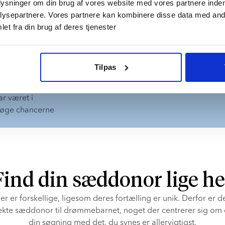
plysninger om din brug af vores website med vores partnere inden
ysepartnere. Vores partnere kan kombinere disse data med andr
et fra din brug af deres tjenester
Tilpas
 brug for 
der vælger at 
r været i 
t øge chancerne 
Find din sæddonor lige he
ier er forskellige, ligesom deres fortælling er unik. Derfor er de
kte sæddonor til drømmebarnet, noget der centrerer sig om di
din søgning med det, du synes er allervigtigst.