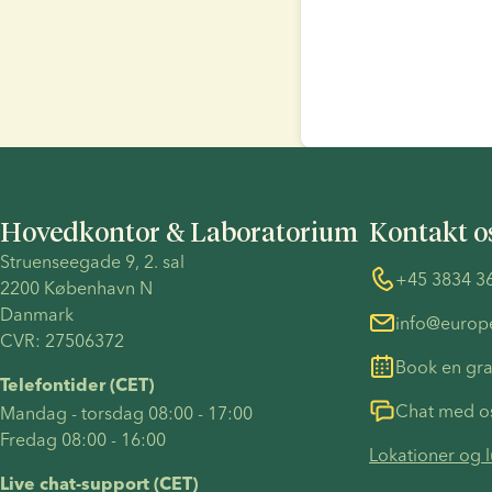
Hovedkontor & Laboratorium
Kontakt o
Struenseegade 9, 2. sal 
+45 3834 3
2200 København N 
Danmark 
info@euro
CVR: 27506372
Book en gra
Telefontider (CET)
Chat med o
Mandag - torsdag 08:00 - 17:00
Fredag 08:00 - 16:00
Lokationer og 
Live chat-support (CET)