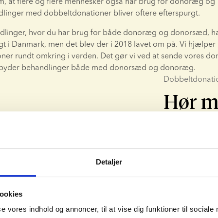
m, at flere og flere mennesker også har brug for donoræg og 
ndlinger med dobbeltdonationer bliver oftere efterspurgt.
andlinger, hvor du har brug for både donoræg og donorsæd, ha
igt i Danmark, men det blev der i 2018 lavet om på. Vi hjælper
er rundt omkring i verden. Det gør vi ved at sende vores don
 tilbyder behandlinger både med donorsæd og donoræg.
Dobbeltdonati
Hør m
Der er fertilite
Ifølge dansk l
Reglerne omkring
Detaljer
høre mere om d
ookies
Kontakt os
se vores indhold og annoncer, til at vise dig funktioner til sociale