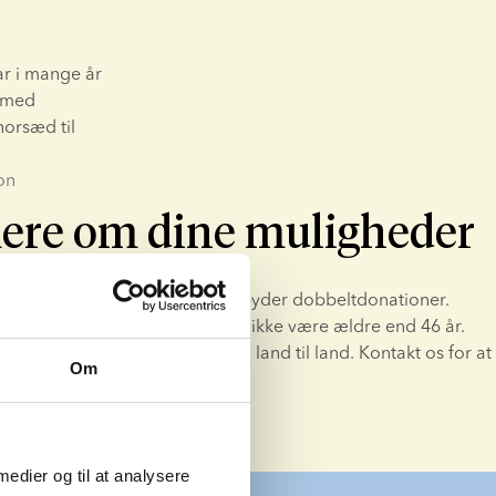
r i mange år 
 med 
orsæd til 
on
ere om dine muligheder
tsklinikker i hele Europa, som tilbyder dobbeltdonationer. 
ovgivning må den påtænkte mor ikke være ældre end 46 år. 
 alder kan være forskellig fra land til land. Kontakt os for at 
Om
ine muligheder.
 medier og til at analysere