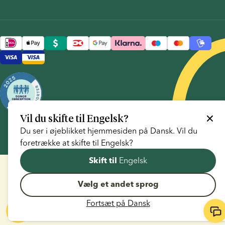
Vil du skifte til
Engelsk
?
Du ser i øjeblikket hjemmesiden på
Dansk
. Vil du
foretrække at skifte til
Engelsk
?
Engelsk
Skift til
Vælg et andet sprog
Fortsæt på
Dansk