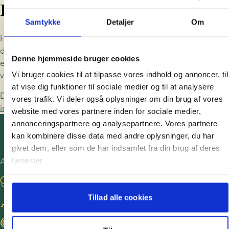
indberetninger om, at sæd fra en doner, der har modtaget en 
Har du spørgsmål?
myndighederne.
COVID-19-vaccine, har haft uventede skadelige virkninger på 
Samtykke
Detaljer
Om
modtagere af donorsæden. Vi følger anbefalingerne fra 
Hvis du er i tvivl om, hvilke klinikker der har åbent eller hvis 
nationale såvel som europæiske sundhedsmyndigheder og 
du har andre spørgsmål vedrørende COVID-19, så tag 
handler derefter. Hertil kommer, at vaccinerede donorer skal 
Denne hjemmeside bruger cookies
endelig kontakt til os. Vores medarbejdere har dybdegående 
overholde de samme screeningskrav for COVID-19 som ikke-
Vi bruger cookies til at tilpasse vores indhold og annoncer, til
viden om de fleste lande.
vaccinerede donorer.
at vise dig funktioner til sociale medier og til at analysere
Du kan bruge chatten her på siden, skrive til os på 
vores trafik. Vi deler også oplysninger om din brug af vores
info@europeanspermbank.com
 eller ringe på 
+45 3834 3600
website med vores partnere inden for sociale medier,
annonceringspartnere og analysepartnere. Vores partnere
kan kombinere disse data med andre oplysninger, du har
givet dem, eller som de har indsamlet fra din brug af deres
tjenester
Andre websites
Besøg vores blog
Tillad alle cookies
Bliv sæddonor
Find ægdonorer