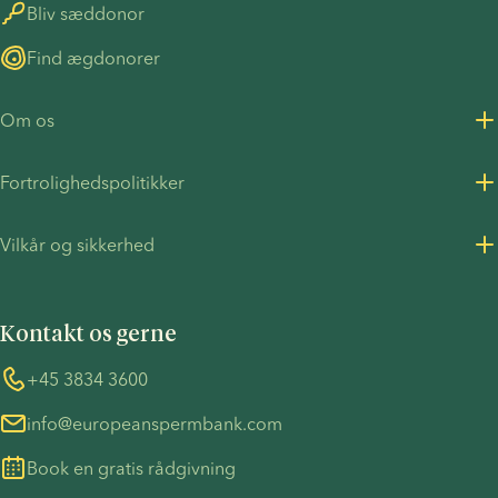
Bliv sæddonor
Find ægdonorer
Om os
Om os
Fortrolighedspolitikker
Karriere
Fortrolighedspolitik for kunder
Vilkår og sikkerhed
Pressemeddelelser
Fortrolighedspolitik - Rekruttering
Vilkår og betingelser
FN's Global Compact
Cookies
Kontakt os gerne
COVID-19 forholdsregler
Information vedrørende TP53-sagen
Whistleblower
+45 3834 3600
info@europeanspermbank.com
Book en gratis rådgivning