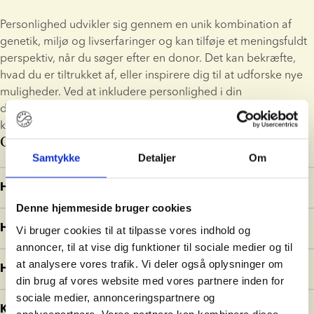
Personlighed udvikler sig gennem en unik kombination af 
genetik, miljø og livserfaringer og kan tilføje et meningsfuldt 
perspektiv, når du søger efter en donor. Det kan bekræfte, 
hvad du er tiltrukket af, eller inspirere dig til at udforske nye 
muligheder. Ved at inkludere personlighed i din 
donorsøgning får du et perspektiv ud over fysiske 
karakteristika.
Ofte stillede spørgsmål
Samtykke
Detaljer
Om
Hvor præcis er Personality Explorer?
Denne hjemmeside bruger cookies
Personality Explorer er inspireret af Myers-Briggs 
Hvad gør I med de data, jeg giver i testen?
Vi bruger cookies til at tilpasse vores indhold og
principperne. Selvom det ikke er en eksakt videnskab, er det 
annoncer, til at vise dig funktioner til sociale medier og til
en tankevækkende og engagerende måde at anskue 
Dine svar bruges kun til at generere forslag af donorer inden 
at analysere vores trafik. Vi deler også oplysninger om
Hvor lang tid tager det?
donorudvælgelse på.
for Personality Explorer. De bliver ikke gemt, delt eller knyttet 
din brug af vores website med vores partnere inden for
til din konto. Men for at holde sorteringen på din donor-liste, 
sociale medier, annonceringspartnere og
Det tager kun et par minutter at besvare spørgsmålene og se 
Kan jeg stadig gennemse donorer på normal vis?
husker vi midlertidigt lighedsscoren i din profil.
analysepartnere. Vores partnere kan kombinere disse