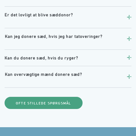
Er det lovligt at blive sæddonor?󠀲󠀧󠀨󠀳

󠀰
󠀰Kan jeg donere sæd, hvis jeg har tatoveringer?󠀲󠀨󠀡󠀳

󠀰
Kan du donere sæd, hvis du ryger?󠀲󠀨󠀣󠀳
󠀰Kan overvægtige mænd donere sæd?󠀲󠀨󠀥󠀳

󠀰
OFTE STILLEDE SPØRGSMÅL