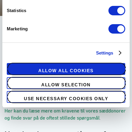
Statistics
Marketing
󠀰Hvad er kravene for at blive
sæddonor?󠀲󠀣󠀣󠀳
Settings
󠀰For at blive sæddonor hos European Sperm Bank skal du 
opfylde følgende krav: Du være mellem 18 og 45 år, have 
et godt fysisk og mentalt helbred og have høj sædkvalitet. 
ALLOW ALL COOKIES
Du skal bestå vores screeningsproces, som omfatter test 
for infektionssygdomme, en kromosomanalyse og en 
ALLOW SELECTION
gennemgang af din families sygehistorik tre generationer 
tilbage.󠀲󠀣󠀤󠀳
USE NECESSARY COOKIES ONLY
󠀰Her kan du læse mere om kravene til vores sæddonorer 
og finde svar på de oftest stillede spørgsmål󠀲󠀣󠀥󠀳
.