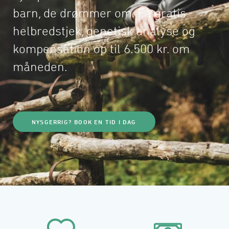
barn, de drømmer om. Få gratis 
helbredstjek, genetisk analyse og 
kompensation op til 6.500 kr. om 
måneden.
NYSGERRIG? BOOK EN TID I DAG