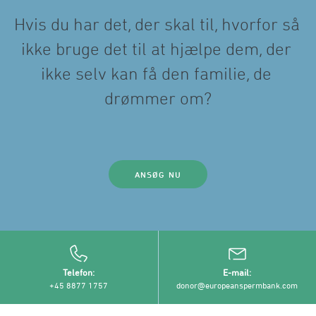
󠀰Hvis du har det, der skal til, hvorfor så 
ikke bruge det til at hjælpe dem, der 
ikke selv kan få den familie, de 
drømmer om?󠀲󠀨󠀩󠀳
ANSØG NU
Telefon
E-mail
+45 8877 1757
donor@europeanspermbank.com