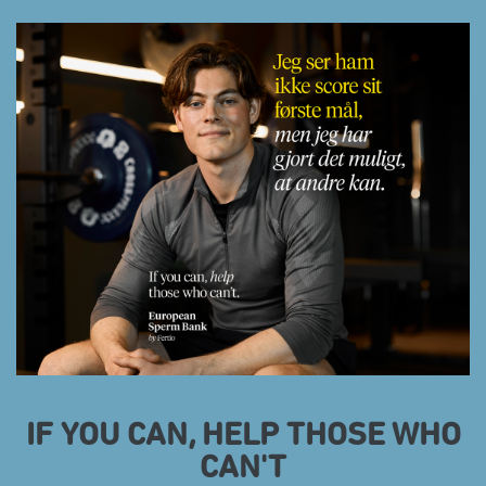
󠀰IF YOU CAN, HELP THOSE WHO
CAN'T󠀲󠀨󠀨󠀳