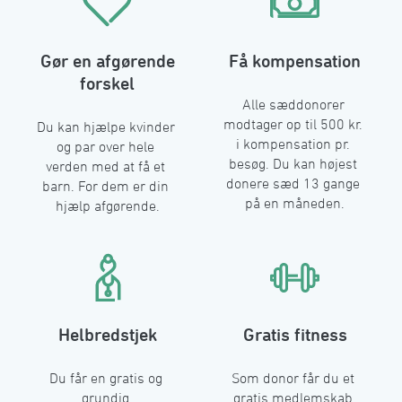
󠀰Gør en afgørende
󠀰Få kompensation󠀲󠀧󠀳
forskel󠀲󠀥󠀳
󠀰Alle sæddonorer 
modtager op til 500 kr. 
󠀰Du kan hjælpe kvinder 
i kompensation pr. 
og par over hele 
besøg. Du kan højest 
verden med at få et 
donere sæd 13 gange 
barn. For dem er din 
på en måneden.󠀲󠀨󠀳
hjælp afgørende.󠀲󠀦󠀳
󠀰Helbredstjek󠀲󠀩󠀳
󠀰Gratis fitness󠀲󠀡󠀡󠀳
󠀰Du får en gratis og 
󠀰Som donor får du et 
grundig 
gratis medlemskab 