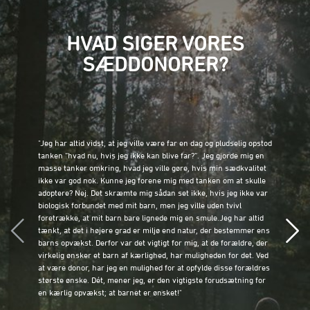
HVAD SIGER VORES
SÆDDONORER?
󠀰"Jeg har altid vidst, at jeg ville være far en dag og pludselig opstod
tanken ”hvad nu, hvis jeg ikke kan blive far?”. Jeg gjorde mig en
masse tanker omkring, hvad jeg ville gøre, hvis min sædkvalitet
ikke var god nok. Kunne jeg forene mig med tanken om at skulle
adoptere? Nej. Det skræmte mig sådan set ikke, hvis jeg ikke var
biologisk forbundet med mit barn, men jeg ville uden tvivl
foretrække, at mit barn bare lignede mig en smule.Jeg har altid
tænkt, at det i højere grad er miljø end natur, der bestemmer ens
barns opvækst. Derfor var det vigtigt for mig, at de forældre, der
virkelig ønsker et barn af kærlighed, har muligheden for det. Ved
at være donor, har jeg en mulighed for at opfylde disse forældres
største ønske. Dét, mener jeg, er den vigtigste forudsætning for
en kærlig opvækst; at barnet er ønsket!"