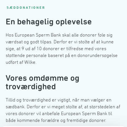
󠀰SÆDDONATIONER󠀲󠀢󠀨󠀳
󠀰En behagelig oplevelse󠀲󠀢󠀩󠀳
Hos European Sperm Bank skal alle donorer føle sig 
værdsat og godt tilpas. Derfor er vi stolte af at kunne 
sige, at 9 ud af 10 donorer er tilfredse med vores 
støttende personale baseret på en donorundersøgelse 
udført af Wilke.󠀲󠀣󠀠󠀳
Vores omdømme og
troværdighed󠀲󠀣󠀡󠀳
󠀰Tillid og troværdighed er vigtigt, når man vælger en 
sædbank. Derfor er vi meget stolte af, at størstedelen af 
vores donorer vil anbefale European Sperm Bank til 
både kommende forældre og fremtidige donorer.󠀲󠀣󠀢󠀳