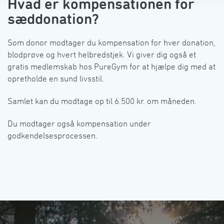
󠀰Hvad er kompensationen for
sæddonation?󠀲󠀣󠀦󠀳
󠀰Som donor modtager du kompensation for hver donation, 
blodprøve og hvert helbredstjek. Vi giver dig også et 
gratis medlemskab hos PureGym for at hjælpe dig med at 
opretholde en sund livsstil.󠀲󠀣󠀧󠀳
󠀰Samlet kan du modtage op til 6.500 kr. om måneden.󠀲󠀣󠀨󠀳
󠀰Du modtager også kompensation under 
godkendelsesprocessen.󠀲󠀣󠀩󠀳