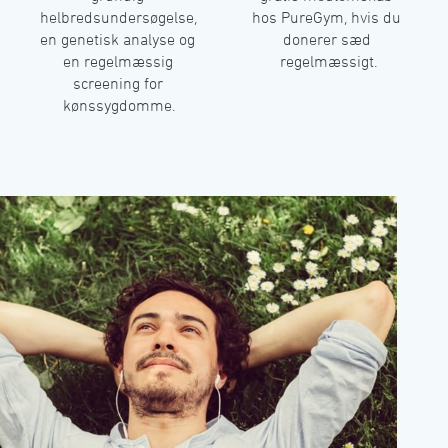
helbredsundersøgelse, 
hos PureGym, hvis du 
en genetisk analyse og 
donerer sæd 
en regelmæssig 
regelmæssigt.󠀲󠀡󠀢󠀳
screening for 
kønssygdomme.󠀲󠀡󠀠󠀳