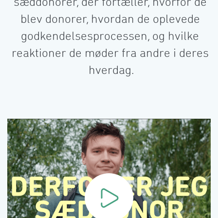
sæddonorer, der fortæller, hvorfor de 
blev donorer, hvordan de oplevede 
godkendelsesprocessen, og hvilke 
reaktioner de møder fra andre i deres 
hverdag.󠀲󠀡󠀨󠀳