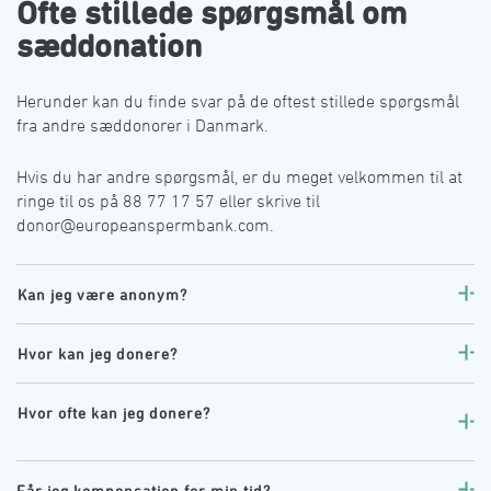
󠀰Ofte stillede spørgsmål om
sæddonation󠀲󠀥󠀥󠀳
󠀰Herunder kan du finde svar på de oftest stillede spørgsmål
fra andre sæddonorer i Danmark.󠀲󠀥󠀦󠀳
󠀰Hvis du har andre spørgsmål, er du meget velkommen til at
ringe til os på 88 77 17 57 eller skrive til
donor@europeanspermbank.com󠀲󠀥󠀧󠀳.
󠀰Kan jeg være anonym?󠀲󠀥󠀨󠀳
󠀰Hvor kan jeg donere?󠀲󠀦󠀠󠀳
󠀰Hvor ofte kan jeg donere?󠀲󠀦󠀢󠀳

󠀰
Får jeg kompensation for min tid?󠀲󠀦󠀤󠀳