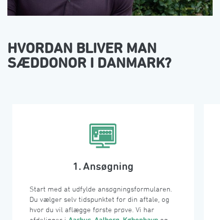
󠀰HVORDAN BLIVER MAN
SÆDDONOR I DANMARK?󠀲󠀡󠀩󠀳
󠀰1. Ansøgning󠀲󠀢󠀠󠀳
Start med at udfylde ansøgningsformularen. 
Du vælger selv tidspunktet for din aftale, og 
hvor du vil aflægge første prøve. Vi har 
afdelinger i 
Aarhus
, 
Aalborg
, 
København
 og 