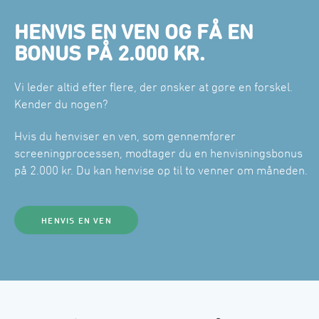
󠀰HENVIS EN VEN OG FÅ EN
BONUS PÅ 2.000 KR.󠀲󠀥󠀡󠀳
󠀰Vi leder altid efter flere, der ønsker at gøre en forskel. 
Kender du nogen?󠀲󠀥󠀢󠀳
󠀰Hvis du henviser en ven, som gennemfører 
screeningprocessen, modtager du en henvisningsbonus 
på 2.000 kr. Du kan henvise op til to venner om måneden.󠀲󠀥󠀣󠀳
󠀰HENVIS EN VEN󠀲󠀥󠀤󠀳