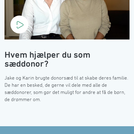
󠀰Hvem hjælper du som
sæddonor?󠀲󠀤󠀩󠀳
󠀰Jake og Karin brugte donorsæd til at skabe deres familie. 
De har en besked, de gerne vil dele med alle de 
sæddonorer, som gør det muligt for andre at få de børn, 
de drømmer om.󠀲󠀥󠀠󠀳