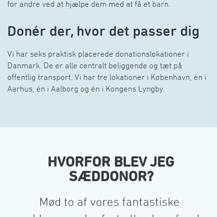
for andre ved at hjælpe dem med at få et barn.󠀲󠀡󠀤󠀳
󠀰Donér der, hvor det passer dig󠀲󠀡󠀥󠀳
󠀰Vi har seks praktisk placerede donationslokationer i 
Danmark. De er alle centralt beliggende og tæt på 
offentlig transport. Vi har tre lokationer i København, én i 
Aarhus, én i Aalborg og én i Kongens Lyngby.󠀲󠀡󠀦󠀳
󠀰HVORFOR BLEV JEG
SÆDDONOR?󠀲󠀡󠀧󠀳
󠀰Mød to af vores fantastiske 