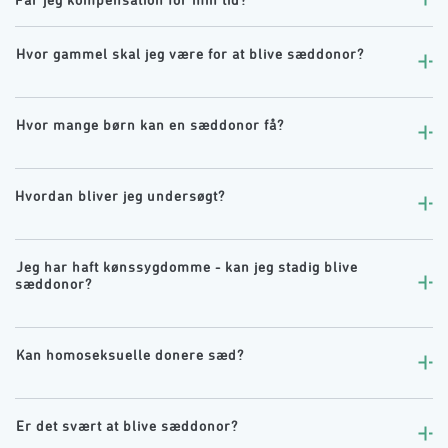
󠀰Hvor gammel skal jeg være for at blive sæddonor?󠀲󠀦󠀦󠀳

󠀰
󠀰Hvor mange børn kan en sæddonor få?󠀲󠀦󠀨󠀳

󠀰
Hvordan bliver jeg undersøgt?󠀲󠀧󠀠󠀳

󠀰
󠀰Jeg har haft kønssygdomme - kan jeg stadig blive 
sæddonor?󠀲󠀧󠀢󠀳

󠀰
󠀰Kan homoseksuelle donere sæd?󠀲󠀧󠀤󠀳

󠀰
󠀰Er det svært at blive sæddonor?󠀲󠀧󠀦󠀳

󠀰