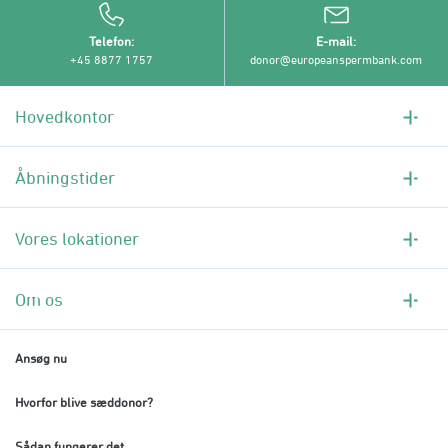
Telefon
E-mail
+45 8877 1757
donor@europeanspermbank.com
Hovedkontor
Åbningstider
Vores lokationer
Om os
Ansøg nu
Hvorfor blive sæddonor?
Sådan fungerer det