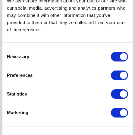
Aarhus
We also share information about your use of our site with
our social media, advertising and analytics partners who
Guldsmedgade 22F, 2. sal
may combine it with other information that you’ve
Aarhus C
8000
provided to them or that they’ve collected from your use
Vi har lukket
/
Åbner Lør 11:00
of their services
Åbningstider
Man/Tir/Ons/Tor/Fre
07:30 - 18:30
Lør
11:00 - 13:00
Consent
Necessary
Specielle åbningstider
Selection
Vis på kort
8877 1757
Preferences
aar@donor.europeanspermbank.com
Statistics
Marketing