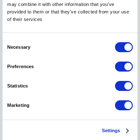
may combine it with other information that you’ve
8877 1757
provided to them or that they’ve collected from your use
cph@donor.europeanspermbank.com
of their services
Consent
Necessary
Selection
Preferences
Statistics
Marketing
København S
Settings
Reykjaviksgade 3, kld