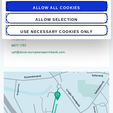
København S
2300
ALLOW ALL COOKIES
Vi har lukket
/
Åbner Fre 12:30
Åbningstider
ALLOW SELECTION
Man/Tir/Ons/Tor/Fre
12:30 - 17:45
USE NECESSARY COOKIES ONLY
Specielle åbningstider
Vis på kort
8877 1757
cph@donor.europeanspermbank.com