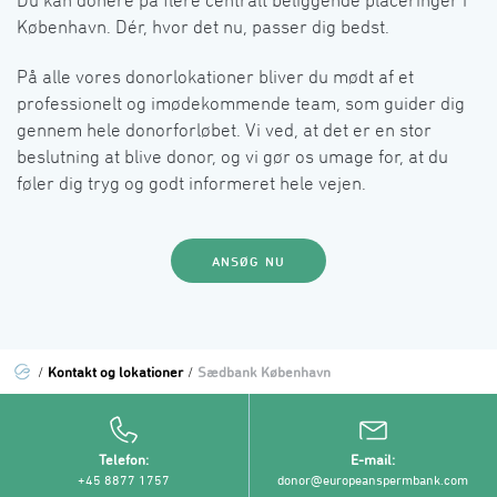
Du kan donere på flere centralt beliggende placeringer i 
København. Dér, hvor det nu, passer dig bedst.
På alle vores donorlokationer bliver du mødt af et 
professionelt og imødekommende team, som guider dig 
gennem hele donorforløbet. Vi ved, at det er en stor 
beslutning at blive donor, og vi gør os umage for, at du 
føler dig tryg og godt informeret hele vejen.
ANSØG NU
Kontakt og lokationer
Sædbank København
/
/
Telefon
E-mail
+45 8877 1757
donor@europeanspermbank.com