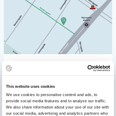
København K
Vendersgade 6A, kld th.
København K
1363
This website uses cookies
Vi har lukket
/
Åbner Fre 12:30
We use cookies to personalise content and ads, to
Åbningstider
provide social media features and to analyse our traffic.
Man/Tir/Ons/Tor/Fre
12:30 - 18:00
We also share information about your use of our site with
Specielle åbningstider
our social media, advertising and analytics partners who
Vis på kort