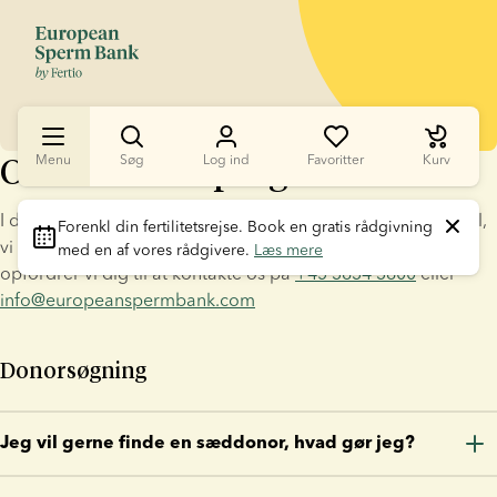
Ofte stillede spørgsmål
Menu
Søg
Log ind
Favoritter
Kurv
I det nedenstående finder du svar på nogle af de spørgsmål, 
Forenkl din fertilitetsrejse
. Book en gratis rådgivning 
vi ofte bliver stillet. Hvis du ikke får svar på dine spørgsmål, 
med en af vores rådgivere. 
Læs mere
opfordrer vi dig til at kontakte os på 
+45 3834 3600
 eller 
info@europeanspermbank.com
Donorsøgning
Jeg vil gerne finde en sæddonor, hvad gør jeg?