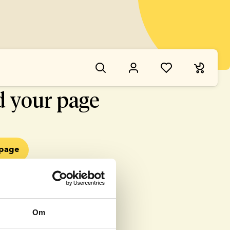
NG WENT WRONG
d your page
epage
Om