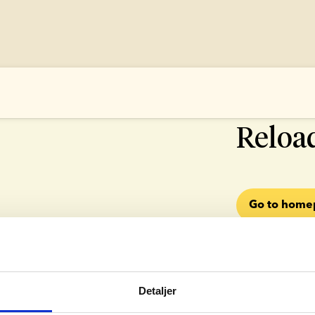
500 SOMETHI
Reloa
Go to hom
Detaljer