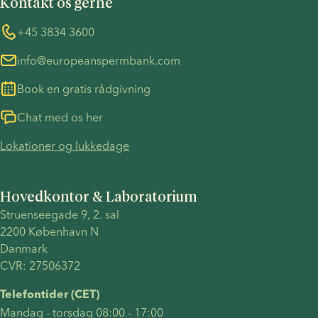
Kontakt os gerne
COVID-19 forholdsregler
Information vedrørende TP53-sagen
Whistleblower
+45 3834 3600
info@europeanspermbank.com
Book en gratis rådgivning
Chat med os her
Lokationer og lukkedage
Hovedkontor & Laboratorium
Struenseegade 9, 2. sal 
2200 København N 
Danmark 
CVR: 27506372
Telefontider (CET)
Mandag - torsdag 08:00 - 17:00