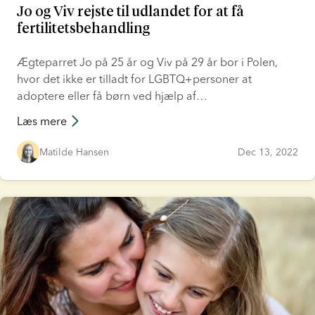
Jo og Viv rejste til udlandet for at få
fertilitetsbehandling
Ægteparret Jo på 25 år og Viv på 29 år bor i Polen,
hvor det ikke er tilladt for LGBTQ+personer at
adoptere eller få børn ved hjælp af
fertilitetsbehandling. Jo og Viv var derfor på noget af
Læs mere
en rejse, både mentalt og geografisk, før de endelig
kunne byde lille Ivy velkommen i familien.
Matilde Hansen
Dec 13, 2022