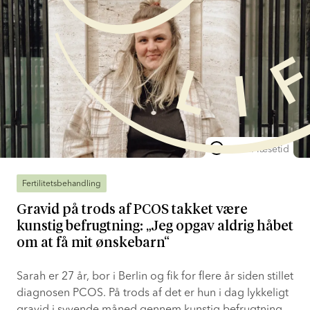
5 min. læsetid
Fertilitetsbehandling
Gravid på trods af PCOS takket være
kunstig befrugtning: „Jeg opgav aldrig håbet
om at få mit ønskebarn“
Sarah er 27 år, bor i Berlin og fik for flere år siden stillet
diagnosen PCOS. På trods af det er hun i dag lykkeligt
gravid i syvende måned gennem kunstig befrugtning