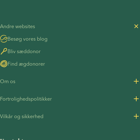
Andre websites
Besøg vores blog
Bliv sæddonor
Find ægdonorer
Om os
Om os
Fortrolighedspolitikker
Karriere
Fortrolighedspolitik for kunder
Vilkår og sikkerhed
Pressemeddelelser
Fortrolighedspolitik - Rekruttering
Vilkår og betingelser
FN's Global Compact
Cookies