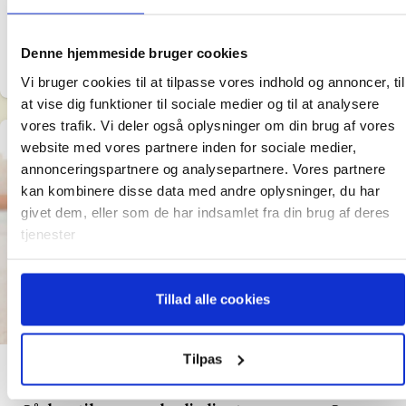
med afstikkere ind i en for dem - indtil da - ukendt
Læs mere
verden: Det grå marked for sæddonation. Parret
Denne hjemmeside bruger cookies
advarer på det kraftigste andre fra at begive sig derud.
Matilde Hansen
Oct 14, 2021
Vi bruger cookies til at tilpasse vores indhold og annoncer, til
at vise dig funktioner til sociale medier og til at analysere
vores trafik. Vi deler også oplysninger om din brug af vores
website med vores partnere inden for sociale medier,
annonceringspartnere og analysepartnere. Vores partnere
kan kombinere disse data med andre oplysninger, du har
givet dem, eller som de har indsamlet fra din brug af deres
tjenester
Tillad alle cookies
9 min. læsetid
Tilpas
Solomødre