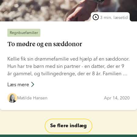
3 min. læsetid
Regnbuefamilier
To mødre og en sæddonor
Kellie fik sin drømmefamilie ved hjælp af en sæddonor.
Hun har tre børn med sin partner - en datter, der er 9
år gammel, og tvillingedrenge, der er 8 år. Familien på
fem er som de fleste andre familier, bortset fra at
Læs mere
børnene har to mødre.
Matilde Hansen
Apr 14, 2020
Se flere indlæg