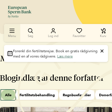
Menu
Søg
Log ind
Favoritter
Kurv
Forenkl din fertilitetsrejse
. Book en gratis rådgivning 
Matilde Hansen
med en af vores rådgivere. 
Læs mere
Blogindlæg af denne forfatter
Alle
Fertilitetsbehandling
Regnbuefamilier
Donorfa