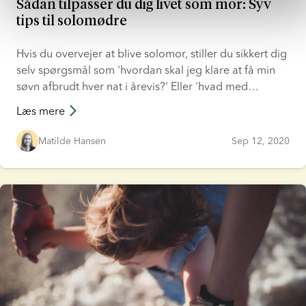
Sådan tilpasser du dig livet som mor: Syv
tips til solomødre
Hvis du overvejer at blive solomor, stiller du sikkert dig
selv spørgsmål som 'hvordan skal jeg klare at få min
søvn afbrudt hver nat i årevis?' Eller 'hvad med
mandlige forbilleder?' Her er vores gode råd til at
Læs mere
gøre livet som solomor så nemt som muligt.
Matilde Hansen
Sep 12, 2020