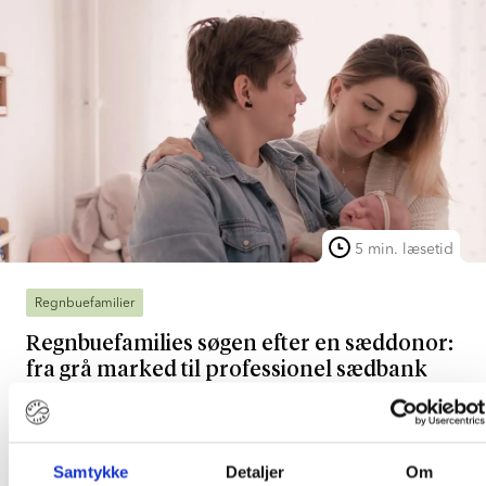
5 min. læsetid
Regnbuefamilier
Regnbuefamilies søgen efter en sæddonor:
fra grå marked til professionel sædbank
Det tysk-engelske par Hayley og Katja Schönberg har
været på en begivenhedsfuld rejse, inden de kunne
byde deres lille datter velkommen til verden. En rejse
Samtykke
Detaljer
Om