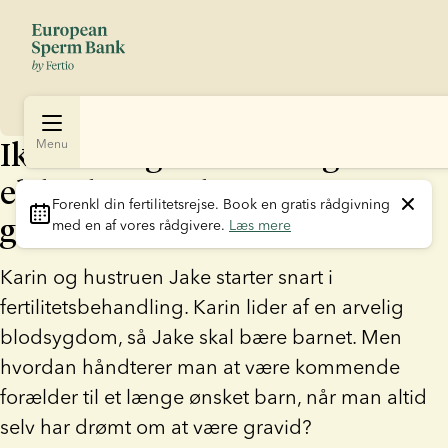
Ikke-biologisk mor: ”Jeg ville
Menu
elske, hvis jeg kunne være
Forenkl din fertilitetsrejse
. Book en gratis rådgivning 
gravid”
med en af vores rådgivere. 
Læs mere
Karin og hustruen Jake starter snart i
fertilitetsbehandling. Karin lider af en arvelig
blodsygdom, så Jake skal bære barnet. Men
hvordan håndterer man at være kommende
forælder til et længe ønsket barn, når man altid
selv har drømt om at være gravid?