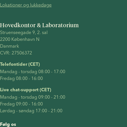
Lokationer og lukkedage
en
forklaring
på
Hovedkontor & Laboratorium
hvordan
Struenseegade 9, 2. sal 
hver
2200 København N 
behandling
Danmark 
fungerer.
CVR: 27506372
Du vil
også
Telefontider (CET)
finde svar
Mandag - torsdag 08:00 - 17:00
på ofte
Fredag 08:00 - 16:00
stillede
spørgsmål
Live chat-support (CET)
som "kan
Mandag - torsdag 09:00 - 21:00
to kvinder
Fredag 09:00 - 16:00
få et
Lørdag - søndag 17:00 - 21:00
biologisk
barn?",
Følg os