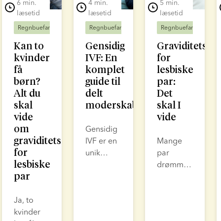
6 min.
4 min.
5 min.
læsetid
læsetid
læsetid
Regnbuefamilier
Fertilitetsbehandling
Regnbuefamilier
Fertilitetsbehandling
Regnbuefamilier
Kan to
Gensidig
Graviditetsmu
kvinder
IVF: En
for
få
komplet
lesbiske
børn?
guide til
par:
Alt du
delt
Det
skal
moderskab
skal I
vide
vide
om
Gensidig
graviditetsmuligheder
IVF er en
Mange
for
unik
par
lesbiske
mulighed
drømmer
par
for par af
om at
samme
blive
Ja, to
køn, der
forældre,
kvinder
ønsker at
og