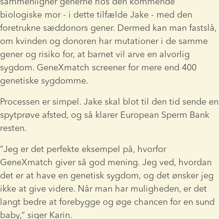
sammenligner generne hos den kommende 
biologiske mor - i dette tilfælde Jake - med den 
foretrukne sæddonors gener. Dermed kan man fastslå, 
om kvinden og donoren har mutationer i de samme 
gener og risiko for, at barnet vil arve en alvorlig 
sygdom. GeneXmatch screener for mere end 400 
genetiske sygdomme.
Processen er simpel. Jake skal blot til den tid sende en 
spytprøve afsted, og så klarer European Sperm Bank 
resten.
”Jeg er det perfekte eksempel på, hvorfor 
GeneXmatch giver så god mening. Jeg ved, hvordan 
det er at have en genetisk sygdom, og det ønsker jeg 
ikke at give videre. Når man har muligheden, er det 
langt bedre at forebygge og øge chancen for en sund 
baby,” siger Karin.