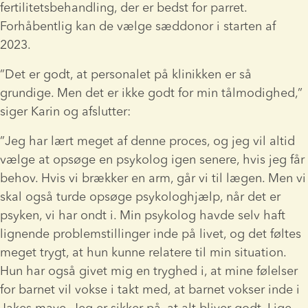
fertilitetsbehandling, der er bedst for parret. 
Forhåbentlig kan de vælge sæddonor i starten af 
2023.
”Det er godt, at personalet på klinikken er så 
grundige. Men det er ikke godt for min tålmodighed,” 
siger Karin og afslutter:
”Jeg har lært meget af denne proces, og jeg vil altid 
vælge at opsøge en psykolog igen senere, hvis jeg får 
behov. Hvis vi brækker en arm, går vi til lægen. Men vi 
skal også turde opsøge psykologhjælp, når det er 
psyken, vi har ondt i. Min psykolog havde selv haft 
lignende problemstillinger inde på livet, og det føltes 
meget trygt, at hun kunne relatere til min situation. 
Hun har også givet mig en tryghed i, at mine følelser 
for barnet vil vokse i takt med, at barnet vokser inde i 
Jakes mave. Jeg er sikker på, at alt bliver godt. Lige 