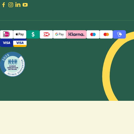
"hvor
meget
koster det
for to
kvinder at
få et
barn?" og
"hvordan
kan en
sædbank
hjælpe
med at
stifte en
familie?"