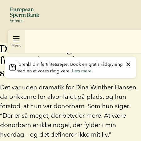
Donorbarn: "Jeg har ikke behov
Menu
for en relation til min
Forenkl din fertilitetsrejse
. Book en gratis rådgivning 
sæddonor”
med en af vores rådgivere. 
Læs mere
Det var uden dramatik for Dina Winther Hansen,
da brikkerne for alvor faldt på plads, og hun
forstod, at hun var donorbarn. Som hun siger:
”Der er så meget, der betyder mere. At være
donorbarn er ikke noget, der fylder i min
hverdag – og det definerer ikke mit liv.”