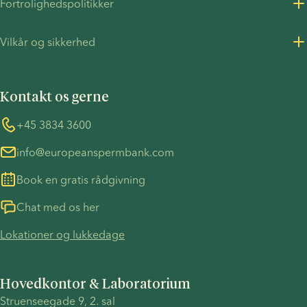
Fortrolighedspolitikker
Karriere
Fortrolighedspolitik for kunder
Vilkår og sikkerhed
Pressemeddelelser
Fortrolighedspolitik - Rekruttering
Vilkår og betingelser
FN's Global Compact
Cookies
Kontakt os gerne
COVID-19 forholdsregler
Information vedrørende TP53-sagen
Whistleblower
+45 3834 3600
info@europeanspermbank.com
Book en gratis rådgivning
Chat med os her
Lokationer og lukkedage
Hovedkontor & Laboratorium
Struenseegade 9, 2. sal 