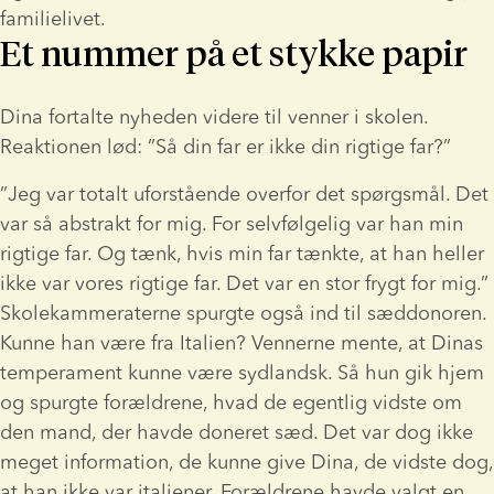
familielivet.
Et nummer på et stykke papir
Dina fortalte nyheden videre til venner i skolen. 
Reaktionen lød: ”Så din far er ikke din rigtige far?”
”Jeg var totalt uforstående overfor det spørgsmål. Det 
var så abstrakt for mig. For selvfølgelig var han min 
rigtige far. Og tænk, hvis min far tænkte, at han heller 
ikke var vores rigtige far. Det var en stor frygt for mig.”
Skolekammeraterne spurgte også ind til sæddonoren. 
Kunne han være fra Italien? Vennerne mente, at Dinas 
temperament kunne være sydlandsk. Så hun gik hjem 
og spurgte forældrene, hvad de egentlig vidste om 
den mand, der havde doneret sæd. Det var dog ikke 
meget information, de kunne give Dina, de vidste dog, 
at han ikke var italiener. Forældrene havde valgt en 