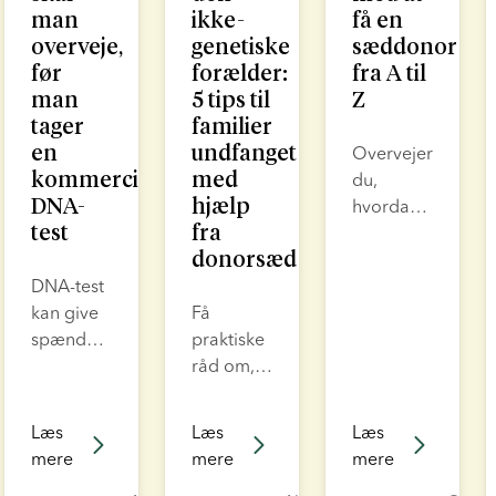
man
ikke-
få en
overveje,
genetiske
sæddonor
før
forælder:
fra A til
man
5 tips til
Z
tager
familier
en
undfanget
Overvejer
kommerciel
med
du,
DNA-
hjælp
hvordan
test
fra
du
donorsæd
kommer i
DNA-test
gang
kan give
Få
med
spændende
praktiske
processen
ny viden
råd om,
med at få
om dig
hvordan
en
selv og
du
sæddonor?
Læs
Læs
Læs
din
navigerer
Vi har
mere
mere
mere
genetiske
i rollen
samlet