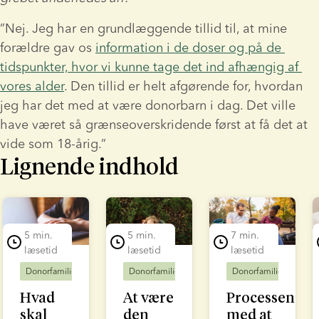
”Nej. Jeg har en grundlæggende tillid til, at mine 
forældre gav os 
information i de doser og på de 
tidspunkter, hvor vi kunne tage det ind afhængig af 
vores alder
. Den tillid er helt afgørende for, hvordan 
jeg har det med at være donorbarn i dag. Det ville 
have været så grænseoverskridende først at få det at 
vide som 18-årig.”
Lignende indhold
lide 1 of 7
5 min.
5 min.
7 min.
læsetid
læsetid
læsetid
Donorfamilier
Donorfamilier
Donorfamilier
Hvad
At være
Processen
skal
den
med at