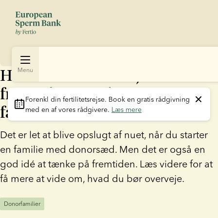
Hvad du bør overveje om
Menu
fremtiden, når du starter en
Forenkl din fertilitetsrejse
. Book en gratis rådgivning 
familie med donorsæd
med en af vores rådgivere. 
Læs mere
Det er let at blive opslugt af nuet, når du starter
en familie med donorsæd. Men det er også en
god idé at tænke på fremtiden. Læs videre for at
få mere at vide om, hvad du bør overveje.
Donorfamilier