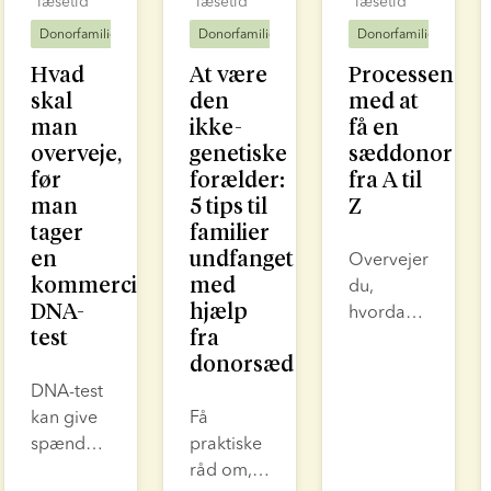
læsetid
læsetid
læsetid
Donorfamilier
Donorfamilier
Donorfamilier
Hvad
At være
Processen
skal
den
med at
man
ikke-
få en
overveje,
genetiske
sæddonor
før
forælder:
fra A til
man
5 tips til
Z
tager
familier
en
undfanget
Overvejer
kommerciel
med
du,
DNA-
hjælp
hvordan
test
fra
du
donorsæd
kommer i
DNA-test
gang
kan give
Få
med
spændende
praktiske
processen
ny viden
råd om,
med at få