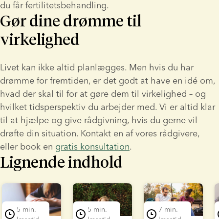
du får fertilitetsbehandling.
Gør dine drømme til
virkelighed
Livet kan ikke altid planlægges. Men hvis du har 
drømme for fremtiden, er det godt at have en idé om, 
hvad der skal til for at gøre dem til virkelighed – og 
hvilket tidsperspektiv du arbejder med. Vi er altid klar 
til at hjælpe og give rådgivning, hvis du gerne vil 
drøfte din situation. Kontakt en af vores rådgivere, 
eller book en 
gratis konsultation
.
Lignende indhold
lide 1 of 7
5 min.
5 min.
7 min.