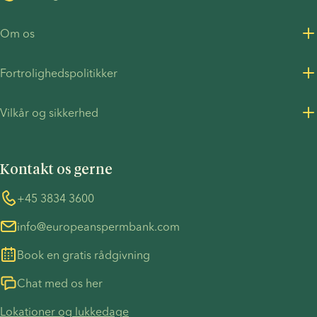
Om os
Om os
Fortrolighedspolitikker
Karriere
Fortrolighedspolitik for kunder
Vilkår og sikkerhed
Pressemeddelelser
Fortrolighedspolitik - Rekruttering
Vilkår og betingelser
FN's Global Compact
Cookies
Kontakt os gerne
COVID-19 forholdsregler
Information vedrørende TP53-sagen
Whistleblower
+45 3834 3600
info@europeanspermbank.com
Book en gratis rådgivning
Chat med os her
Lokationer og lukkedage