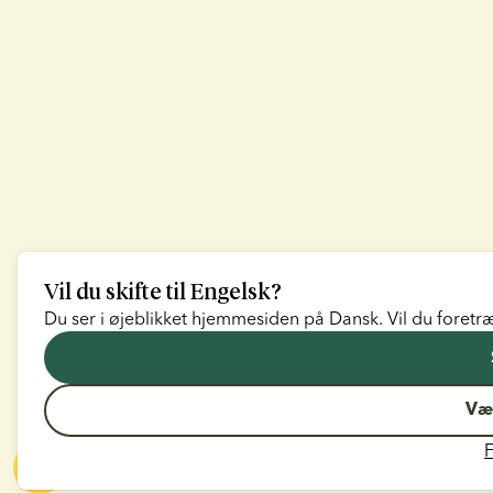
Vil du skifte til
Engelsk
?
Du ser i øjeblikket hjemmesiden på
Dansk
. Vil du foretræ
Væ