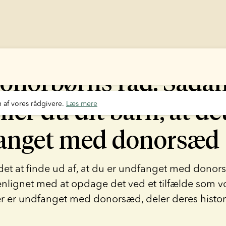
donorbørns råd: Såda
ller du dit barn, at de
 af vores rådgivere. 
Læs mere
anget med donorsæd
et at finde ud af, at du er undfanget med donors
lignet med at opdage det ved et tilfælde som v
er er undfanget med donorsæd, deler deres histor