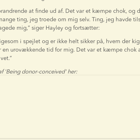
orandrende at finde ud af. Det var et kæmpe chok, og det
mange ting, jeg troede om mig selv. Ting, jeg havde tils
agede mig,” siger Hayley og fortsætter:
igesom i spejlet og er ikke helt sikker på, hvem der kig
r en urovækkende tid for mig. Det var et kæmpe chok at
ivet.”
 2 af 'Being donor-conceived' her: