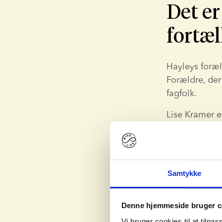
Det er
fortæl
Hayleys foræl
Forældre, der
fagfolk.
Lise Kramer e
donorsæd. Iføl
“Du kan begyn
Du skal natur
Samtykke
Læs vores ful
graviditet uan
Denne hjemmeside bruger c
Vi bruger cookies til at tilpas