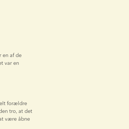
 en af de 
t var en 
t forældre 
en tro, at det 
 at være åbne 