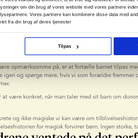
plysninger om din brug af vores website med vores partnere inden
ysepartnere. Vores partnere kan kombinere disse data med andr
t usundt at have hemmeligheder 
et fra din brug af deres tjenester
, som børn ikke ved, vil skade 
// Lise Kramer
Tilpas
n som barnet vokser op, kan det få nye spørgsmål.
 være opmærksomme på, er at fortælle barnet tilpas mege
 igen og spørge mere, hvis vi som forældre fremmer d
amer.
 at være konkret, når man taler med sit barn om donora
rete og ikke-magiske vi kan være om tilblivelseshistorie
velseshistorien for magisk forvirrer børn. Ingen storke, t
drene ventede på det per