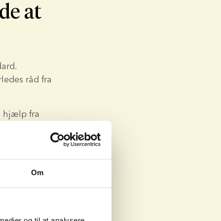
nde at
ard. 
edes råd fra 
hjælp fra 
t.
 Kramer.
an forstå.
Om
assisteret 
 medier og til at analysere