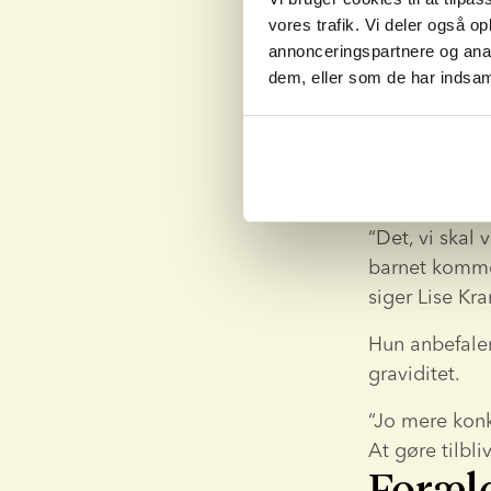
vores trafik. Vi deler også o
annonceringspartnere og anal
Det er mege
dem, eller som de har indsaml
Det
Og efterhånde
“Det, vi skal
barnet komme
siger Lise Kr
Hun anbefaler
graviditet.
“Jo mere konk
At gøre tilbli
Foræl