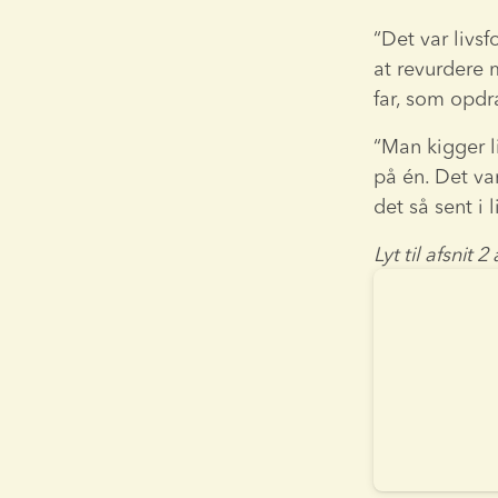
“Det var livsf
at revurdere 
far, som opdr
“Man kigger l
på én. Det va
det så sent i l
Lyt til afsnit