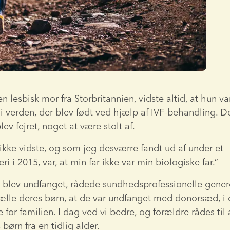
n lesbisk mor fra Storbritannien, vidste altid, at hun var
 i verden, der blev født ved hjælp af IVF-behandling. De
blev fejret, noget at være stolt af.
ikke vidste, og som jeg desværre fandt ud af under et 
i i 2015, var, at min far ikke var min biologiske far.”
lev undfanget, rådede sundhedsprofessionelle generel
rtælle deres børn, at de var undfanget med donorsæd, i d
 for familien. I dag ved vi bedre, og forældre rådes til
 børn fra en tidlig alder.