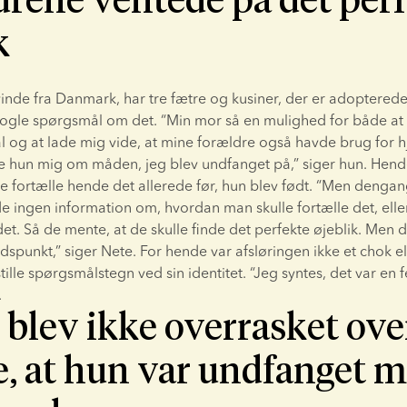
k
inde fra Danmark, har tre fætre og kusiner, der er adopterede.
nogle spørgsmål om det. “Min mor så en mulighed for både at 
 og at lade mig vide, at mine forældre også havde brug for hjæl
te hun mig om måden, jeg blev undfanget på,” siger hun. Hend
lle fortælle hende det allerede før, hun blev født. “Men dengang
de ingen information om, hvordan man skulle fortælle det, elle
det. Så de mente, at de skulle finde det perfekte øjeblik. Men de
idspunkt,” siger Nete. For hende var afsløringen ikke et chok el
 stille spørgsmålstegn ved sin identitet. “Jeg syntes, det var en f
.
blev ikke overrasket over
e, at hun var undfanget 