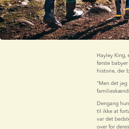
Hayley King, e
første babyer
historie, der 
“Men det jeg 
familieskænder
Dengang hun b
til ikke at fo
var det bedste
over for deres