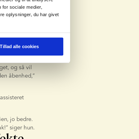
 for sociale medier,
e oplysninger, du har givet
i familier. 
dem.
Tillad alle cookies
t, og så vil 
en åbenhed,” 
ssisteret 
n, jo bedre. 
ak!” siger hun.
fekte