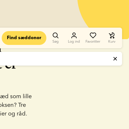
Find sæddonor
n
Søg
Log ind
Favoritter
Kurv
t er
æd som lille
oksen? Tre
ier og råd.