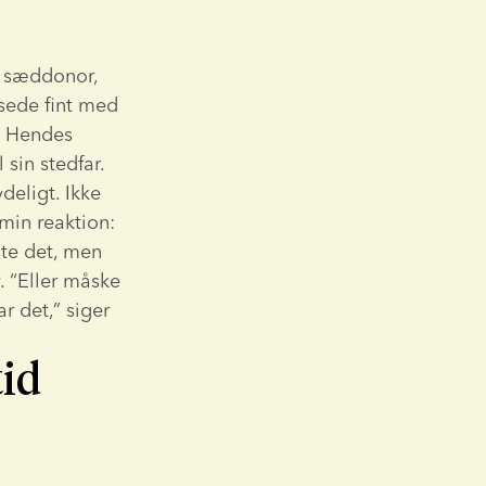
 sæddonor, 
sede fint med 
. Hendes 
sin stedfar. 
eligt. Ikke 
in reaktion: 
te det, men 
. “Eller måske 
 det,” siger 
tid