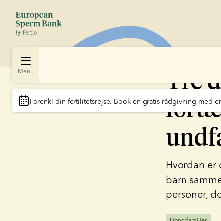
Tre 
Menu
fortæ
Forenkl din fertilitetsrejse
. Book en gratis rådgivning med en
undf
Hvordan er d
barn sammen
personer, d
Donorfamilier