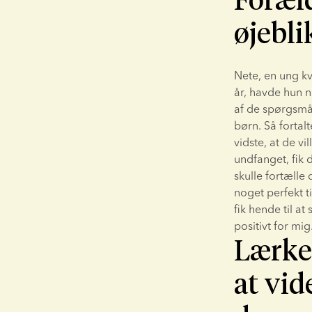
øjebli
Nete, en ung kv
år, havde hun 
af de spørgsmål
børn. Så fortal
vidste, at de vi
undfanget, fik 
skulle fortælle 
noget perfekt t
fik hende til at
positivt for mig
Lærke 
at vid