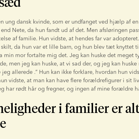
sæd
n ung dansk kvinde, som er undfanget ved hjælp af en
e end Nete, da hun fandt ud af det. Men afsløringen pas
else af familie. Hun vidste, at hendes far var adopteret
kilt, da hun var et lille barn, og hun blev tæt knyttet til 
da min mor fortalte mig det. Jeg kan huske det meget tyd
e, men jeg kan huske, at vi sad der, og jeg kan huske m
 jeg allerede .” Hun kan ikke forklare, hvordan hun vids
hun vidste, at man kan have flere forældrefigurer i sit liv
jeg har rødt hår og fregner, og ingen af mine forældre har
igheder i familier er al
e