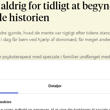
 aldrig for tidligt at begy
le historien
dre gjorde, hvad de mente var rigtigt efter tidens stand
 i dag får børn ved hjælp af donorsæd, får meget anderl
r psykoterapeut med speciale i familier undfanget med 
ge hende er det aldrig for tidligt at fortælle et barn de
de historien, når barnet ligger i din mave,” siger Lise
ligvis tage hensyn til barnets alder og hvor meget det k
Detaljer
de guide
 om, hvordan du kan tale med dit barn om donor
set alder.
ookies
se vores indhold og annoncer, til at vise dig funktioner til sociale