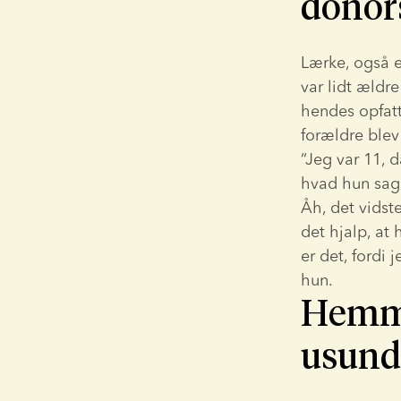
donor
Lærke, også e
var lidt ældr
hendes opfatt
forældre blev s
“Jeg var 11, 
hvad hun sagd
Åh, det vidste
det hjalp, at 
er det, fordi 
hun.
Hemmel
usund