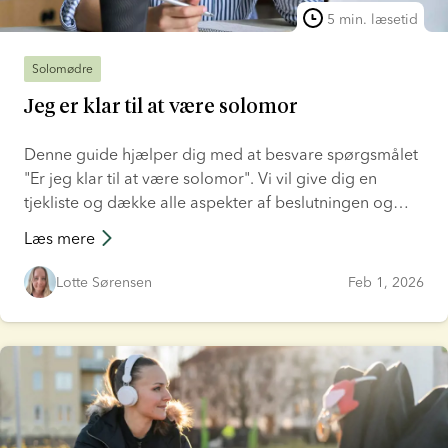
5 min. læsetid
Solomødre
Jeg er klar til at være solomor
Denne guide hjælper dig med at besvare spørgsmålet
"Er jeg klar til at være solomor". Vi vil give dig en
tjekliste og dække alle aspekter af beslutningen og
fremtiden, før du vælger at få et barn på egen hånd,
Læs mere
såsom følelsesmæssig parathed, fertilitetsplanlægning,
økonomi, støtte, donorassisteret graviditet og praktisk
Lotte Sørensen
Feb 1, 2026
logistik.