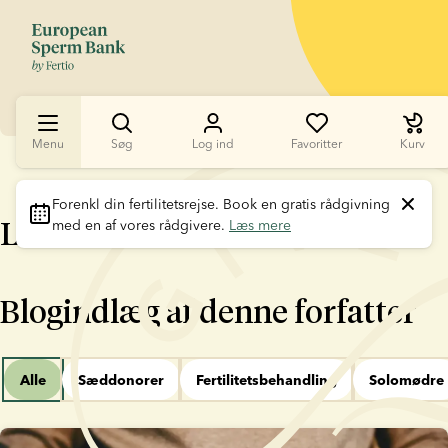
Menu
Søg
Log ind
Favoritter
Kurv
Forenkl din fertilitetsrejse
. Book en gratis rådgivning 
Lotte Sørensen
med en af vores rådgivere. 
Læs mere
Blogindlæg af denne forfatter
Alle
Sæddonorer
Fertilitetsbehandling
Solomødre