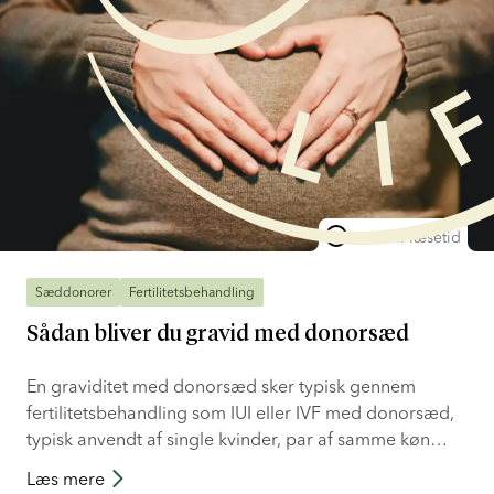
10 min. læsetid
Sæddonorer
Fertilitetsbehandling
Sådan bliver du gravid med donorsæd
En graviditet med donorsæd sker typisk gennem
fertilitetsbehandling som IUI eller IVF med donorsæd,
typisk anvendt af single kvinder, par af samme køn
eller par med mandlig infertilitet. Uregulerede og
Læs mere
uformelle donorarrangementer er også mulige,