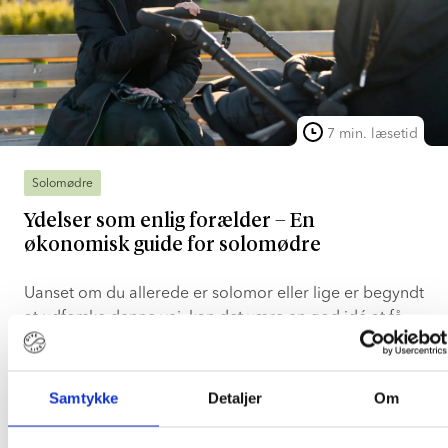
7 min. læsetid
Solomødre
Ydelser som enlig forælder – En
økonomisk guide for solomødre
Uanset om du allerede er solomor eller lige er begyndt
at udforske denne vej, kan det være en god idé at få
overblik over din økonomiske situation.
Læs mere
Samtykke
Detaljer
Om
Lotte Sørensen
May 2, 2025