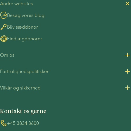
Andre websites
Besøg vores blog
Bliv sæddonor
Find ægdonorer
Om os
Om os
Fortrolighedspolitikker
Karriere
Fortrolighedspolitik for kunder
Vilkår og sikkerhed
Pressemeddelelser
Fortrolighedspolitik - Rekruttering
Vilkår og betingelser
FN's Global Compact
Cookies
Kontakt os gerne
COVID-19 forholdsregler
Information vedrørende TP53-sagen
Whistleblower
+45 3834 3600