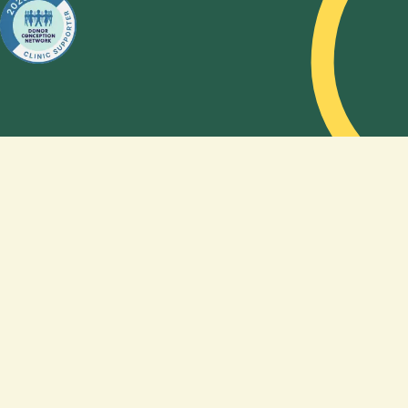
"hvordan
kan en
sædbank
hjælpe
med at
stifte en
familie?"