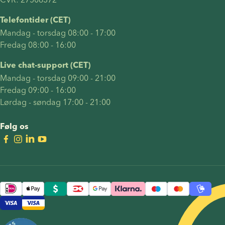
gravid
fungerer.
med
Du vil
Telefontider (CET)
donorsæd.
også
Mandag - torsdag 08:00 - 17:00
finde svar
Fredag 08:00 - 16:00
på ofte
stillede
Live chat-support (CET)
spørgsmål
Mandag - torsdag 09:00 - 21:00
som "kan
Fredag 09:00 - 16:00
to kvinder
Lørdag - søndag 17:00 - 21:00
få et
biologisk
Følg os
barn?",
"hvor
meget
koster det
for to
kvinder at
få et
barn?" og