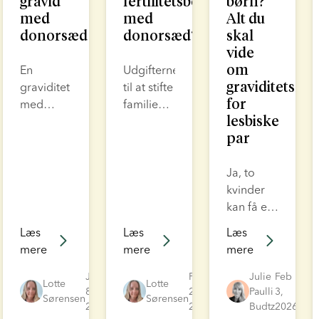
gravid
fertilitetsbehandling
børn?
med
med
Alt du
donorsæd
donorsæd?
skal
vide
om
En
Udgifterne
graviditetsmu
graviditet
til at stifte
for
med
familie
lesbiske
donorsæd
ved hjælp
par
sker
af
typisk
donorsæd
gennem
omfatter
Ja, to
fertilitetsbehandling
meget
kvinder
som IUI
mere end
kan få et
eller IVF
prisen på
barn
Læs
Læs
Læs
med
selve
sammen.
mere
mere
mere
donorsæd,
sæden. I
Takket
typisk
dette
være
Jul
Feb
Julie
Feb
Lotte
Lotte
anvendt
8,
blogindlæg
20,
moderne
Paulli
3,
Sørensen
Sørensen
2026
2026
Budtz
2026
af single
kan du få
fertilitetsbehandl