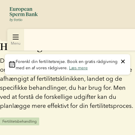
Hvor meget koster IVF?
Menu
Det er ikke altid let at få et klart overblik over
Forenkl din fertilitetsrejse
. Book en gratis rådgivning 
med en af vores rådgivere. 
Læs mere
omkostningerne ved IVF, da priserne kan variere
afhængigt af fertilitetsklinikken, landet og de
specifikke behandlinger, du har brug for. Men
ved at forstå de forskellige udgifter kan du
planlægge mere effektivt for din fertilitetsproces.
Fertilitetsbehandling