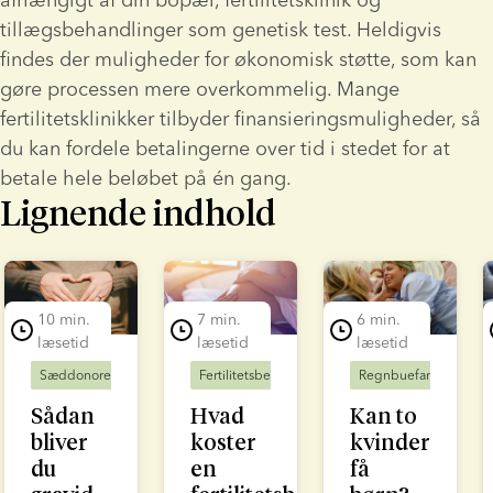
tillægsbehandlinger som genetisk test. Heldigvis 
findes der muligheder for økonomisk støtte, som kan 
gøre processen mere overkommelig. Mange 
fertilitetsklinikker tilbyder finansieringsmuligheder, så 
du kan fordele betalingerne over tid i stedet for at 
betale hele beløbet på én gang.
Lignende indhold
lide 1 of 7
10 min.
7 min.
6 min.
læsetid
læsetid
læsetid
Sæddonorer
Fertilitetsbehandling
Fertilitetsbehandling
Regnbuefamilier
Fe
Sådan
Hvad
Kan to
bliver
koster
kvinder
du
en
få