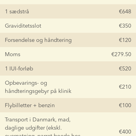
1 sædstrå
€648
Graviditetsslot
€350
Forsendelse og håndtering
€120
Moms
€279.50
1 IUI-forløb
€520
Opbevarings- og 
€210
håndteringsgebyr på klinik
Flybilletter + benzin
€100
Transport i Danmark, mad, 
daglige udgifter (ekskl. 
€400
overnatning, parret boede hos 