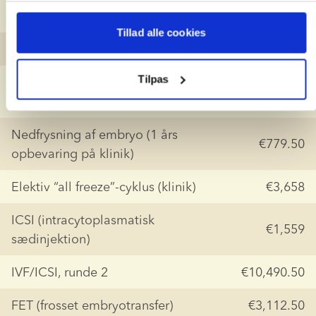
Udvidet kultur / blastocyst
€487.50
Tillad alle cookies
Brug af donorsæd (klinikgebyr)
€1,379
Tilpas
Care Maps (timelapse-
€1,079.50
embryoovervågning)
Nedfrysning af embryo (1 års 
€779.50
opbevaring på klinik)
Elektiv “all freeze”-cyklus (klinik)
€3,658
ICSI (intracytoplasmatisk 
€1,559
sædinjektion)
IVF/ICSI, runde 2
€10,490.50
FET (frosset embryotransfer)
€3,112.50