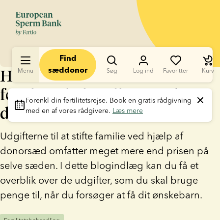
Find
Hvad koster en
Menu
sæddonor
Søg
Log ind
Favoritter
Kurv
fertilitetsbehandling med
Forenkl din fertilitetsrejse
. Book en gratis rådgivning 
donorsæd?
med en af vores rådgivere. 
Læs mere
Udgifterne til at stifte familie ved hjælp af
donorsæd omfatter meget mere end prisen på
selve sæden. I dette blogindlæg kan du få et
overblik over de udgifter, som du skal bruge
penge til, når du forsøger at få dit ønskebarn.