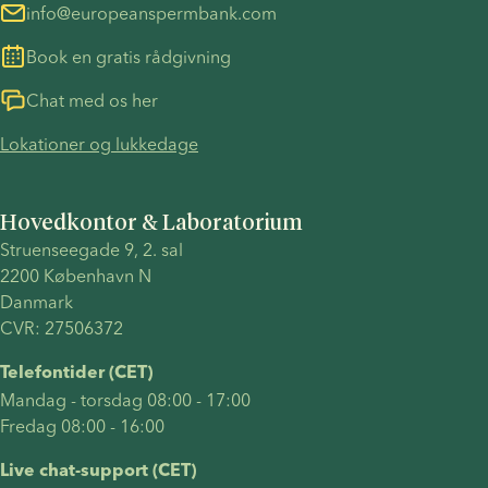
info@europeanspermbank.com
med
graviditetsmuligheder
hvad du
donorsæd
for
behøver at
Book en gratis rådgivning
heriblandt
lesbiske
vide.
de
par, og en
Chat med os her
forskellige
forklaring
Lokationer og lukkedage
behandlingsmuligheder,
på
ofte
hvordan
stillede
hver
Hovedkontor & Laboratorium
spørgsmål
behandling
Struenseegade 9, 2. sal 
og en
fungerer.
2200 København N 
udførlig
Du vil også
Danmark 
trin-for-trin
finde svar
CVR: 27506372
guide til at
på ofte
blive
stillede
Telefontider (CET)
gravid
spørgsmål
Mandag - torsdag 08:00 - 17:00
med
som "kan
Fredag 08:00 - 16:00
donorsæd.
to kvinder
få et
Live chat-support (CET)