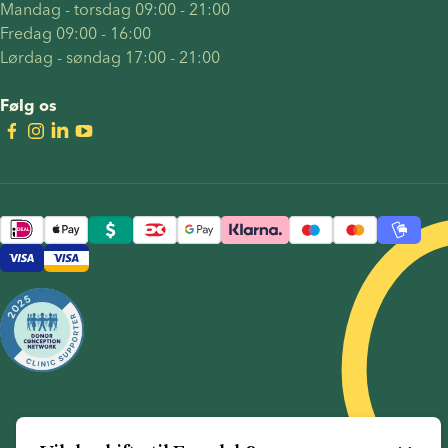
biologisk
Mandag - torsdag 09:00 - 21:00
barn?",
Fredag 09:00 - 16:00
"hvor
Lørdag - søndag 17:00 - 21:00
meget
koster det
Følg os
for to
kvinder at
få et
barn?" og
"hvordan
kan en
sædbank
hjælpe
med at
stifte en
familie?"