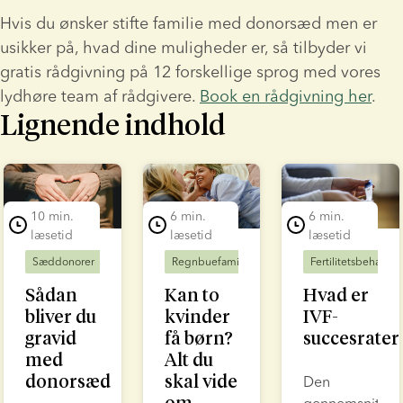
Hvis du ønsker stifte familie med donorsæd men er 
usikker på, hvad dine muligheder er, så tilbyder vi 
gratis rådgivning på 12 forskellige sprog med vores 
lydhøre team af rådgivere. 
Book en rådgivning her
.
Lignende indhold
lide 1 of 3
10 min.
6 min.
6 min.
læsetid
læsetid
læsetid
Sæddonorer
Fertilitetsbehandling
Regnbuefamilier
Fertilitetsbehandling
Fertilitetsbehandl
Sådan
Kan to
Hvad er
bliver du
kvinder
IVF-
gravid
få børn?
succesrater
med
Alt du
donorsæd
skal vide
Den