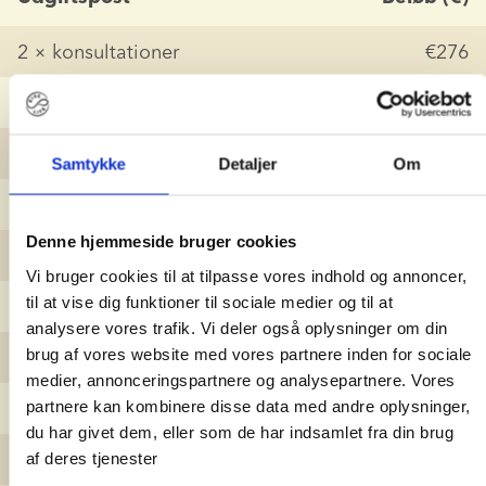
2 × konsultationer
€276
2 × AMH-blodprøver
€300
2 × indledende scanninger
€479.50
Samtykke
Detaljer
Om
4 × MOT10-sædstrå
€4,416
Denne hjemmeside bruger cookies
1 × graviditetsslot
€679
Vi bruger cookies til at tilpasse vores indhold og annoncer,
til at vise dig funktioner til sociale medier og til at
Forsendelse
€339.50
analysere vores trafik. Vi deler også oplysninger om din
brug af vores website med vores partnere inden for sociale
Importgebyr
€420
medier, annonceringspartnere og analysepartnere. Vores
Medicin
partnere kan kombinere disse data med andre oplysninger,
€2,147
du har givet dem, eller som de har indsamlet fra din brug
Infektionsblodprøver
€337
af deres tjenester