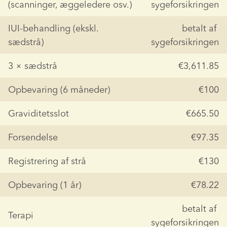
(scanninger, æggeledere osv.)
sygeforsikringen
IUI-behandling (ekskl. 
betalt af 
sædstrå)
sygeforsikringen
3 × sædstrå
€3,611.85
Opbevaring (6 måneder)
€100
Graviditetsslot
€665.50
Forsendelse
€97.35
Registrering af strå
€130
Opbevaring (1 år)
€78.22
betalt af 
Terapi
sygeforsikringen