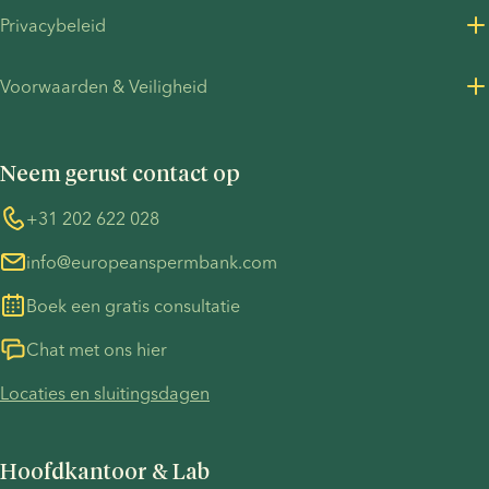
hangt
Over ons
Privacybeleid
onder
Vacatures bij European Sperm Bank
meer af
Privacybeleid voor klanten
van jullie
Voorwaarden & Veiligheid
Perscontact
gezondheid,
Privacybeleid - werving
Algemene voorwaarden
voorkeuren
UN Global Compact
Cookies
en de
Neem gerust contact op
COVID-19
Informatie over de TP53-zaak
manier
waarop
Whistleblower
+31 202 622 028
jullie
info@europeanspermbank.com
allebei bij
de
Boek een gratis consultatie
zwangerschap
betrokken
Chat met ons hier
willen
Locaties en sluitingsdagen
zijn.
Hoofdkantoor & Lab