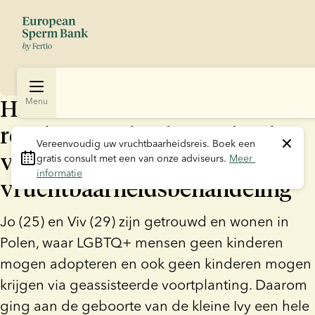
Het lesbische stel Jo en Viv
Menu
reisden naar het buitenland
Vereenvoudig uw vruchtbaarheidsreis.
 Boek een 
voor een
gratis consult met een van onze adviseurs. 
Meer 
informatie
vruchtbaarheidsbehandeling
Jo (25) en Viv (29) zijn getrouwd en wonen in
Polen, waar LGBTQ+ mensen geen kinderen
mogen adopteren en ook geen kinderen mogen
krijgen via geassisteerde voortplanting. Daarom
ging aan de geboorte van de kleine Ivy een hele