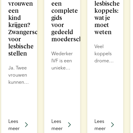
vrouwen
een
lesbische
een
complete
koppels:
kind
gids
wat je
krijgen?
voor
moet
Zwangerschapsopties
gedeeld
weten
voor
moederschap
lesbische
Veel
stellen
Wederkerige
koppels
IVF is een
dromen
Ja. Twee
unieke
van
vrouwen
optie
ouderschap
kunnen
voor
en
samen
koppels
moderne
een kind
van
fertiliteitsbehand
krijgen
hetzelfde
maken
met
geslacht
die
donorsperma.
die een
droom
Lees
Lees
Lees
De meest
gezin
bereikbaarder.
meer
meer
meer
voorkomende
willen
Deze