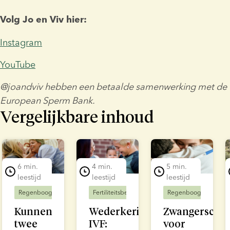
Volg Jo en Viv hier:
Instagram
YouTube
@joandviv hebben een betaalde samenwerking met de 
European Sperm Bank. 
Vergelijkbare inhoud
lide 1 of 7
6 min.
4 min.
5 min.
leestijd
leestijd
leestijd
Regenbooggezinnen
Fertiliteitsbehandeling
Fertiliteitsbehandeling
Regenbooggezinnen
Regenbooggezinnen
Kunnen
Wederkerige
Zwangerschap
twee
IVF:
voor