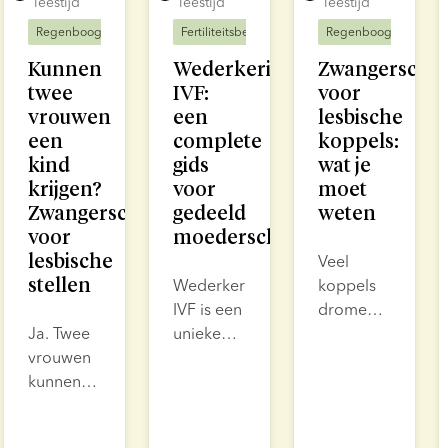
leestijd
leestijd
leestijd
Regenbooggezinnen
Fertiliteitsbehandeling
Fertiliteitsbehandeling
Regenbooggezinnen
Regenbooggezinnen
Kunnen
Wederkerige
Zwangerschap
twee
IVF:
voor
vrouwen
een
lesbische
een
complete
koppels:
kind
gids
wat je
krijgen?
voor
moet
Zwangerschapsopties
gedeeld
weten
voor
moederschap
lesbische
Veel
stellen
Wederkerige
koppels
IVF is een
dromen
Ja. Twee
unieke
van
vrouwen
optie
ouderschap
kunnen
voor
en
samen
koppels
moderne
een kind
van
fertiliteitsbehand