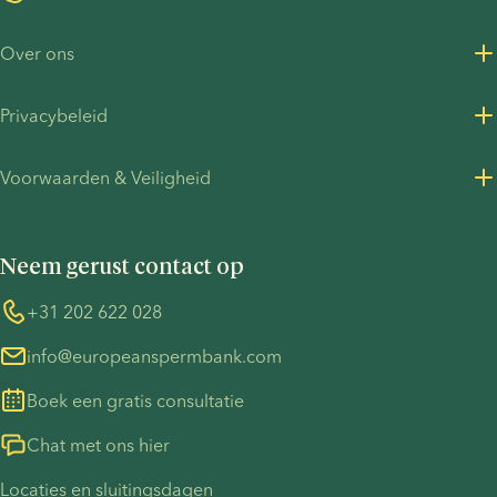
behandeling
het beste
Over ons
bij jullie
past,
Over ons
Privacybeleid
hangt
Vacatures bij European Sperm Bank
onder
Privacybeleid voor klanten
meer af
Voorwaarden & Veiligheid
Perscontact
van jullie
Privacybeleid - werving
Algemene voorwaarden
gezondheid,
UN Global Compact
Cookies
voorkeuren
Neem gerust contact op
COVID-19
Informatie over de TP53-zaak
en de
manier
Whistleblower
+31 202 622 028
waarop
info@europeanspermbank.com
jullie
allebei bij
Boek een gratis consultatie
de
zwangerschap
Chat met ons hier
betrokken
Locaties en sluitingsdagen
willen