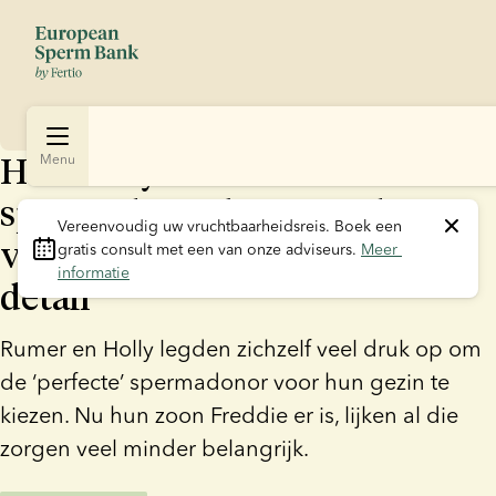
Hoe Holly en Rumer hun
Menu
spermadonor kozen nadat ze
Vereenvoudig uw vruchtbaarheidsreis.
 Boek een 
verstrikt raakten in elk klein
gratis consult met een van onze adviseurs. 
Meer 
informatie
detail
Rumer en Holly legden zichzelf veel druk op om
de ‘perfecte’ spermadonor voor hun gezin te
kiezen. Nu hun zoon Freddie er is, lijken al die
zorgen veel minder belangrijk.