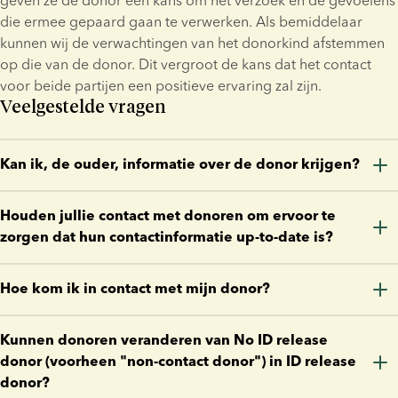
geven ze de donor een kans om het verzoek en de gevoelens 
die ermee gepaard gaan te verwerken. Als bemiddelaar 
kunnen wij de verwachtingen van het donorkind afstemmen 
op die van de donor. Dit vergroot de kans dat het contact 
voor beide partijen een positieve ervaring zal zijn.
Veelgestelde vragen
Kan ik, de ouder, informatie over de donor krijgen?
Gewoonlijk kan alleen het donorkind de identiteit van de 
Houden jullie contact met donoren om ervoor te
donor te weten komen. De nationale wetgeving regelt echter 
zorgen dat hun contactinformatie up-to-date is?
de vrijgave van donorinformatie, dus uw toegang tot 
informatie hangt af van het land waar uw kind geboren is. 
Een groot aantal van onze niet-actieve donoren neemt 
Hoe kom ik in contact met mijn donor?
Raadpleeg het bovenstaande gedeelte over 
contact met ons op wanneer zij een update van hun medische 
identiteitsgegevens voor bijzonderheden. U kunt ook contact 
voorgeschiedenis hebben. Daarnaast hebben wij initiatieven 
Als u verwekt bent met sperma van een ID release donor, dan 
met ons opnemen voor meer informatie over wat in uw land 
Kunnen donoren veranderen van No ID release
gelanceerd om regelmatig contact te hebben met donoren.
kunt u contact met ons opnemen als u contact met uw donor 
van toepassing is.
donor (voorheen "non-contact donor") in ID release
wilt. Zodra wij uw verzoek hebben ontvangen, nemen wij 
donor?
contact met u op om uw verwantschap met de donor te 