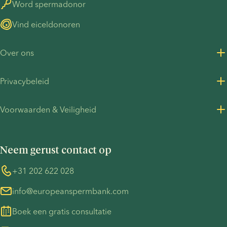
Word spermadonor
Vind eiceldonoren
Over ons
Over ons
Privacybeleid
Vacatures bij European Sperm Bank
Privacybeleid voor klanten
Voorwaarden & Veiligheid
Perscontact
Privacybeleid - werving
Algemene voorwaarden
UN Global Compact
Cookies
Neem gerust contact op
COVID-19
Informatie over de TP53-zaak
Whistleblower
+31 202 622 028
info@europeanspermbank.com
Boek een gratis consultatie