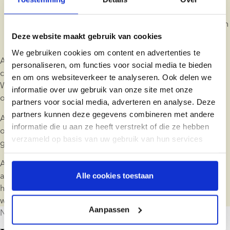
informatie die u krijgt.
Zodra wij u de identiteitsgegevens over uw donor hebben 
verstrekt, laten wij de donor weten dat een kind zijn 
Deze website maakt gebruik van cookies
identiteitsgegevens heeft ontvangen.
We gebruiken cookies om content en advertenties te
Als u contact wilt zoeken met uw donor, dan nemen wij 
personaliseren, om functies voor social media te bieden
contact met hem op om te bekijken of hij geïnteresseerd is. 
en om ons websiteverkeer te analyseren. Ook delen we
Wij bieden hem een adviesgesprek aan om hem te helpen 
informatie over uw gebruik van onze site met onze
om te gaan met deze nieuwe situatie.
partners voor social media, adverteren en analyse. Deze
partners kunnen deze gegevens combineren met andere
Als de donor ermee instemt dat u contact met hem opneemt 
informatie die u aan ze heeft verstrekt of die ze hebben
of om uw vragen te beantwoorden, dan regelen wij dat dit 
verzameld op basis van uw gebruik van hun services
gebeurt.
Als de donor weigert, geven wij zijn identificatiegegevens 
aan u vrij nadat u de donorvertrouwelijkheidsovereenkomst 
Alle cookies toestaan
hebt ondertekend. Vervolgens informeren wij de donor dat 
wij u deze informatie hebben verstrekt.
Aanpassen
Nationale wetgeving