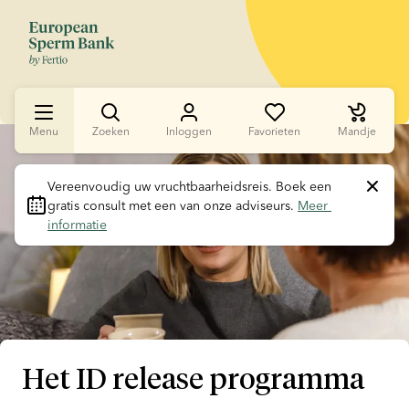
Menu
Zoeken
Inloggen
Favorieten
Mandje
Slide 1 of 1
Vereenvoudig uw vruchtbaarheidsreis.
 Boek een 
gratis consult met een van onze adviseurs. 
Meer 
informatie
Het ID release programma