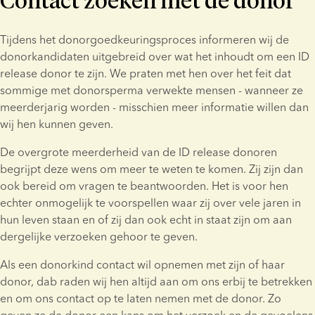
Contact zoeken met de donor
nationaliteit.
dus af van het tijdstip waarop het sperma dat voor de 
Vóór de leeftijd van 16 jaar kunnen donorkinderen niet-
verwekking van het kind is gebruikt, werd gedoneerd.
identificerende informatie over de donor verkrijgen, zoals zijn 
Tijdens het donorgoedkeuringsproces informeren wij de 
lengte, haarkleur, persoonlijkheid en beroep. Als het kind 
Kinderen die zijn verwekt met sperma dat vóór 1 januari 2021 
donorkandidaten uitgebreid over wat het inhoudt om een ID 
jonger is dan 12 jaar, kunnen de ouders namens hun kind een 
is gedoneerd, kunnen de identiteit van hun ID release donor 
release donor te zijn. We praten met hen over het feit dat 
verzoek om deze informatie indienen.
vernemen zodra zij 18 jaar oud zijn. Kinderen die vanaf 1 
sommige met donorsperma verwekte mensen - wanneer ze 
januari 2021 zijn verwekt met sperma dat is gedoneerd, 
meerderjarig worden - misschien meer informatie willen dan 
kunnen deze informatie krijgen wanneer zij 15 jaar worden.
wij hen kunnen geven.
Noorwegen heeft een nationaal donorregister.
De overgrote meerderheid van de ID release donoren 
begrijpt deze wens om meer te weten te komen. Zij zijn dan 
ook bereid om vragen te beantwoorden. Het is voor hen 
echter onmogelijk te voorspellen waar zij over vele jaren in 
hun leven staan en of zij dan ook echt in staat zijn om aan 
dergelijke verzoeken gehoor te geven.
Als een donorkind contact wil opnemen met zijn of haar 
donor, dab raden wij hen altijd aan om ons erbij te betrekken 
en om ons contact op te laten nemen met de donor. Zo 