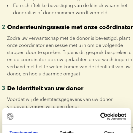
Een schriftelijke bevestiging van de kliniek waarin het 
donoralias of donornummer wordt vermeld
Ondersteuningssessie met onze coördinator
Zodra uw verwantschap met de donor is bevestigd, plant 
onze coördinator een sessie met u in om de volgende 
stappen door te spreken. Tijdens dit gesprek bespreken u 
en de coördinator ook uw gedachten en verwachtingen in 
verband met het te weten komen van de identiteit van uw 
donor, en hoe u daarmee omgaat
De identiteit van uw donor
Voordat wij de identiteitsgegevens van uw donor 
vrijgeven, vragen wij u een donor 
geheimhoudingsverklaring te ondertekenen. Deze 
overeenkomst is bedoeld om de privacy van de donor te 
beschermen en duidelijk te maken wat u kunt doen met de 
Toestemming
Details
Over