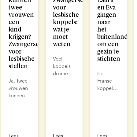
twee
voor
en Eva
vrouwen
lesbische
gingen
een
koppels:
naar
kind
wat je
het
krijgen?
moet
buitenland
Zwangerschapsopties
weten
om een
voor
gezin te
lesbische
stichten
Veel
stellen
koppels
dromen
Het
Ja. Twee
van
Franse
vrouwen
ouderschap
koppel
kunnen
en
Laura en
samen
moderne
Eva ging
een kind
fertiliteitsbehandeling
naar een
krijgen
maken
ander
met
die
land voor
donorsperma.
droom
een
Lees
Lees
Lees