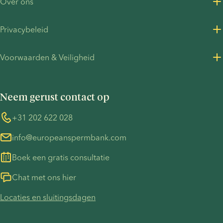
Over ons
past,
buitenland.
hangt
Over ons
Privacybeleid
onder
Vacatures bij European Sperm Bank
meer af
Privacybeleid voor klanten
van jullie
Voorwaarden & Veiligheid
Perscontact
gezondheid,
Privacybeleid - werving
Algemene voorwaarden
voorkeuren
UN Global Compact
Cookies
en de
Neem gerust contact op
COVID-19
Informatie over de TP53-zaak
manier
waarop
Whistleblower
+31 202 622 028
jullie
info@europeanspermbank.com
allebei bij
de
Boek een gratis consultatie
zwangerschap
betrokken
Chat met ons hier
willen
Locaties en sluitingsdagen
zijn.