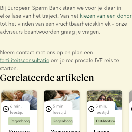
Bij European Sperm Bank staan we voor je klaar in 
elke fase van het traject. Van het 
kiezen van een donor
tot het vinden van een vruchtbaarheidskliniek – onze 
adviseurs beantwoorden graag je vragen.
Neem contact met ons op en plan een 
fertiliteitsconsultatie
 om je reciprocale-IVF-reis te 
starten.
Gerelateerde artikelen
lide 1 of 7
6 min.
5 min.
5 min.
leestijd
leestijd
leestijd
Regenbooggezinnen
Fertiliteitsbehandeling
Regenbooggezinnen
Fertiliteitsbehandeling
Fertiliteitsbehandelin
Kunnen
Zwangerschapsopties
Laura