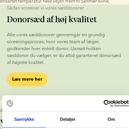
ensartet temperatur hele vejen frem til Sellmer klinik.
Sådan screener vi vores sæddonorer
Donorsæd af høj kvalitet
Alle vores sæddonorer gennemgår en grundig 
screeningsproces, hvor vores team af læger, 
godkender hver enkelt donor. Uanset hvilken 
sæddonor du vælger, er du altid garanteret donorsæd 
af højeste kvalitet.
Læs mere her
At være donorfamilie
Samtykke
Detaljer
Om
Vi støtter familier hele livet