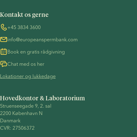
Vilkår og betingelser
FN's Global Compact
Cookies
Kontakt os gerne
COVID-19 forholdsregler
Information vedrørende TP53-sagen
Whistleblower
+45 3834 3600
info@europeanspermbank.com
Book en gratis rådgivning
Chat med os her
Lokationer og lukkedage
Hovedkontor & Laboratorium
Struenseegade 9, 2. sal 
2200 København N 
Danmark 
CVR: 27506372