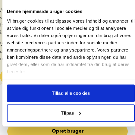
At få et barn ved hjælp af donorsæd er et valg for livet - et 
Denne hjemmeside bruger cookies
vidunderligt valg. Hvis du vælger denne vej til at blive 
Vi bruger cookies til at tilpasse vores indhold og annoncer, til
forælder anbefaler vi, at du bruger lidt tid på at sætte dig ind 
at vise dig funktioner til sociale medier og til at analysere
i, hvad det vil sige at være en donorundfanget familie.
vores trafik. Vi deler også oplysninger om din brug af vores
website med vores partnere inden for sociale medier,
Vi ser det som vores ansvar at vejlede alle familier, der er 
annonceringspartnere og analysepartnere. Vores partnere
skabt med donorsæd, og vi tilbyder en række aktiviteter og 
kan kombinere disse data med andre oplysninger, du har
ressourcer, som kan støtte både forældre og donorbørn.
givet dem, eller som de har indsamlet fra din brug af deres
tjenester
Læs mere her
Tillad alle cookies
Find din sæddonor
Du skal have en brugerprofil til vores hjemmeside for 
at kunne se al information om vores sæddonorer. Klik 
Tilpas
på knappen herunder for at oprette dit gratis login.
Opret bruger