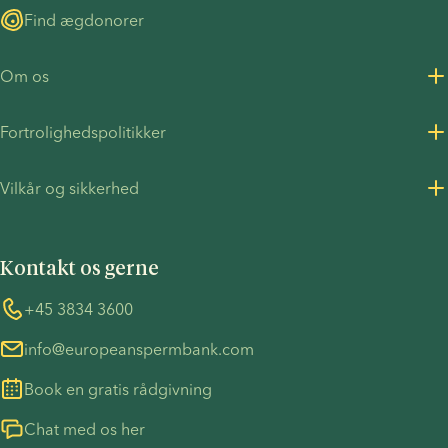
Find ægdonorer
Om os
Om os
Fortrolighedspolitikker
Karriere
Fortrolighedspolitik for kunder
Vilkår og sikkerhed
Pressemeddelelser
Fortrolighedspolitik - Rekruttering
Vilkår og betingelser
FN's Global Compact
Cookies
Kontakt os gerne
COVID-19 forholdsregler
Information vedrørende TP53-sagen
Whistleblower
+45 3834 3600
info@europeanspermbank.com
Book en gratis rådgivning
Chat med os her