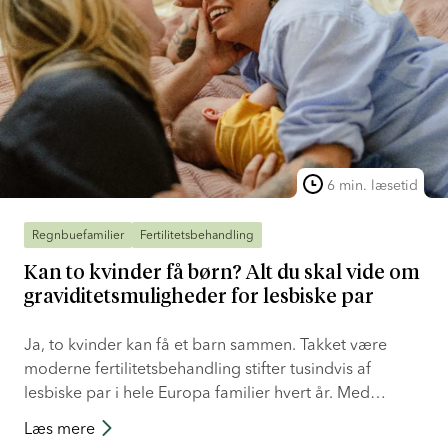
6 min. læsetid
Regnbuefamilier
Fertilitetsbehandling
Kan to kvinder få børn? Alt du skal vide om
graviditetsmuligheder for lesbiske par
Ja, to kvinder kan få et barn sammen. Takket være
moderne fertilitetsbehandling stifter tusindvis af
lesbiske par i hele Europa familier hvert år. Med
fertilitetsbehandlinger som IUI, IVF og gensidig IVF kan
Læs mere
par af samme køn bygge en familie, der føles unikt