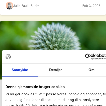
deres egen. Her får du en liste over de forskellige
Julie Paulli Budtz
Feb 3, 2026
graviditetsmuligheder for lesbiske par, og en
forklaring på hvordan hver behandling fungerer. Du vil
også finde svar på ofte stillede spørgsmål som "kan to
kvinder få et biologisk barn?", "hvor meget koster det
for to kvinder at få et barn?" og "hvordan kan en
sædbank hjælpe med at stifte en familie?"
Samtykke
Detaljer
Om
8 min. læsetid
Denne hjemmeside bruger cookies
Fertilitetsbehandling med donorsæd: 7 trin
Vi bruger cookies til at tilpasse vores indhold og annoncer, til
du skal kende
at vise dig funktioner til sociale medier og til at analysere
vores trafik. Vi deler også oplysninger om din brug af vores