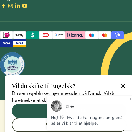
Vil du skifte til
Engelsk
?
Du ser i øjeblikket hjemmesiden på
Dansk
. Vil du
foretrække at skifte til
Engelsk
?
Engelsk
Skift til
Vælg et andet sprog