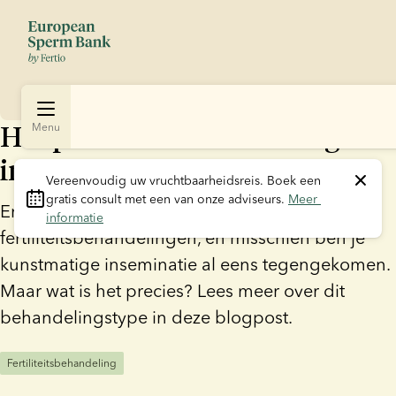
Het proces van kunstmatige
Menu
inseminatie
Vereenvoudig uw vruchtbaarheidsreis.
 Boek een 
gratis consult met een van onze adviseurs. 
Meer 
Er zijn verschillende soorten
informatie
fertiliteitsbehandelingen, en misschien ben je
kunstmatige inseminatie al eens tegengekomen.
Maar wat is het precies? Lees meer over dit
behandelingstype in deze blogpost.
Fertiliteitsbehandeling