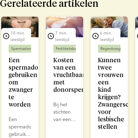
Gerelateerde artikelen
lide 1 of 7
10 min.
7 min.
6 min.
leestijd
leestijd
leestijd
Spermadonoren
Fertiliteitsbehandeling
Fertiliteitsbehandeling
Regenbooggezinnen
Een
Kosten
Kunnen
spermadonor
van een
twee
gebruiken
vruchtbaarheidsbehandeling
vrouwen
om
met
een
zwanger
donorsperma
kind
te
krijgen?
worden
Zwangerschap
Bij het
voor
stichten
lesbische
Een
van een
stellen
spermadonor
gezin met
gebruiken
donorsperma