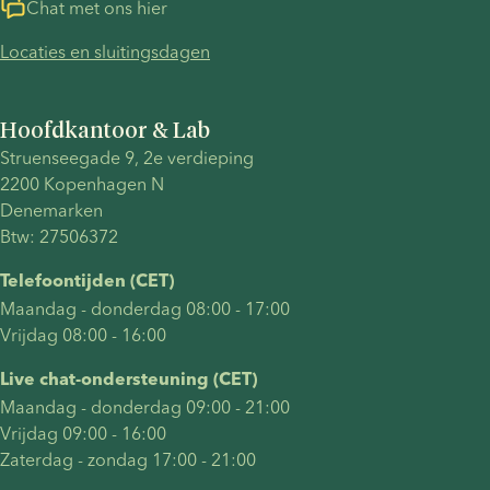
zwanger
jullie
Chat met ons hier
te
allebei bij
Locaties en sluitingsdagen
worden,
de
welke
zwangerschap
behandelingen
betrokken
Hoofdkantoor & Lab
er zijn,
willen
Struenseegade 9, 2e verdieping
wat
zijn.
2200 Kopenhagen N
thuisinseminatie
Denemarken
betekent
Btw: 27506372
en welke
juridische
Telefoontijden (CET)
en
Maandag - donderdag 08:00 - 17:00
praktische
Vrijdag 08:00 - 16:00
zaken
belangrijk
Live chat-ondersteuning (CET)
zijn bij het
Maandag - donderdag 09:00 - 21:00
kiezen
Vrijdag 09:00 - 16:00
van een
Zaterdag - zondag 17:00 - 21:00
spermadonor.