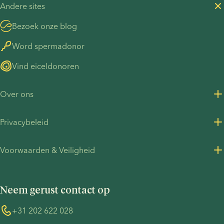
Andere sites
Bezoek onze blog
Word spermadonor
Vind eiceldonoren
Over ons
Over ons
Privacybeleid
Vacatures bij European Sperm Bank
Privacybeleid voor klanten
Voorwaarden & Veiligheid
Perscontact
Privacybeleid - werving
Algemene voorwaarden
UN Global Compact
Cookies
Neem gerust contact op
COVID-19
Informatie over de TP53-zaak
Whistleblower
+31 202 622 028