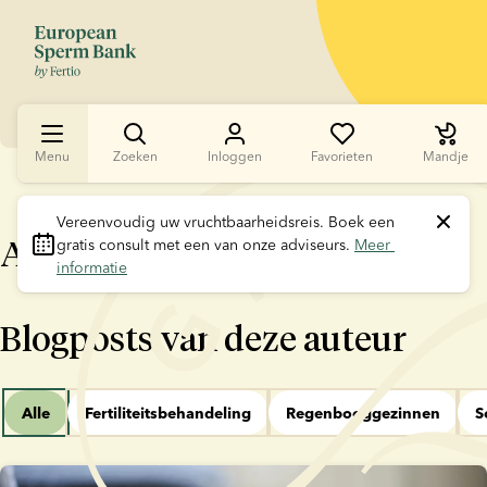
Menu
Zoeken
Inloggen
Favorieten
Mandje
Vereenvoudig uw vruchtbaarheidsreis.
 Boek een 
Anne Petersen
gratis consult met een van onze adviseurs. 
Meer 
informatie
Blogposts van deze auteur
Alle
Fertiliteitsbehandeling
Regenbooggezinnen
S