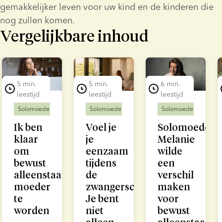
gemakkelijker leven voor uw kind en de kinderen die 
nog zullen komen.
Vergelijkbare inhoud
lide 1 of 7
5 min.
5 min.
6 min.
leestijd
leestijd
leestijd
Solomoeders
Solomoeders
Solomoeders
Ik ben
Voel je
Solomoeder
klaar
je
Melanie
om
eenzaam
wilde
bewust
tijdens
een
alleenstaande
de
verschil
moeder
zwangerschap?
maken
te
Je bent
voor
worden
niet
bewust