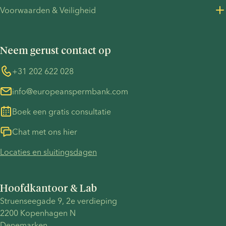
Privacybeleid voor klanten
en
de ‘Single
Voorwaarden & Veiligheid
Perscontact
praktische
Mothers
Privacybeleid - werving
Algemene voorwaarden
logistiek.
by
UN Global Compact
Cookies
Choice’-
Neem gerust contact op
COVID-19
Informatie over de TP53-zaak
app te
ontwikkelen
Whistleblower
+31 202 622 028
en haar
info@europeanspermbank.com
persoonlijke
reis te
Boek een gratis consultatie
transformeren
tot een
Chat met ons hier
wereldwijde
Locaties en sluitingsdagen
community
voor
SMBC’s
Hoofdkantoor & Lab
overal.
Struenseegade 9, 2e verdieping
2200 Kopenhagen N
Denemarken