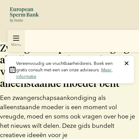
Zwangerschapsaankondiging
Menu
als alleenstaande moeder: Zo
Vereenvoudig uw vruchtbaarheidsreis.
 Boek een 
vertelt u de wereld dat u een
gratis consult met een van onze adviseurs. 
Meer 
informatie
alleenstaande moeder bent
Een zwangerschapsaankondiging als
alleenstaande moeder is een moment vol
vreugde, moed en soms ook vragen over hoe je
het nieuws wilt delen. Deze gids bundelt
creatieve ideeën voor je