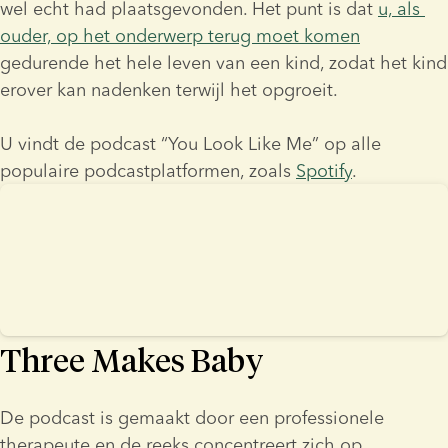
wel echt had plaatsgevonden. Het punt is dat 
u, als 
ouder, op het onderwerp terug moet komen
gedurende het hele leven van een kind, zodat het kind 
erover kan nadenken terwijl het opgroeit.
U vindt de podcast “You Look Like Me” op alle 
populaire podcastplatformen, zoals 
Spotify
.
Three Makes Baby
De podcast is gemaakt door een professionele 
therapeute en de reeks concentreert zich op 