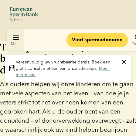
Vind spermadonoren
Twee podcasts die jouw een
Menu
Zo
betere ouder maken voor je
Vereenvoudig uw vruchtbaarheidsreis.
 Boek een 
donorkind
gratis consult met een van onze adviseurs. 
Meer 
informatie
Als ouders helpen wij onze kinderen om te gaan
met vele aspecten van het leven – van hoe je je
veters strikt tot het over heen komen van een
gebroken hart. Als u de ouder bent van een
donorkind – of donorverwekking overweegt – zult
u waarschijnlijk ook uw kind helpen begrijpen