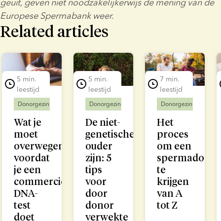
geuit, geven niet noodzakelijkerwijs de mening van de 
Europese Spermabank weer.
Related articles
lide 1 of 5
5 min.
5 min.
7 min.
leestijd
leestijd
leestijd
Donorgezinnen
Donorgezinnen
Donorgezinnen
Wat je
De niet-
Het
moet
genetische
proces
overwegen
ouder
om een
voordat
zijn: 5
spermadonor
je een
tips
te
commerciële
voor
krijgen
DNA-
door
van A
test
donor
tot Z
doet
verwekte