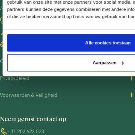
gebruik van onze site met onze partners voor social media,
ethische
Andere sites
partners kunnen deze gegevens combineren met andere inform
aspecten
of die ze hebben verzameld op basis van uw gebruik van hu
Bezoek onze blog
waarmee
je
Word spermadonor
rekening
Alle cookies toestaan
moet
Vind eiceldonoren
houden.
Over ons
Aanpassen
Over ons
Privacybeleid
Vacatures bij European Sperm Bank
Privacybeleid voor klanten
Voorwaarden & Veiligheid
Perscontact
Privacybeleid - werving
Algemene voorwaarden
UN Global Compact
Cookies
Neem gerust contact op
COVID-19
Informatie over de TP53-zaak
Whistleblower
+31 202 622 028