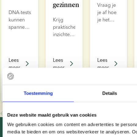
gezinnen
Vraag je
DNA-tests
je af hoe
kunnen
Krijg
je het
spannende,
praktische
proces
nieuwe
inzichten
start om
kennis
in hoe je
een
opleveren
de rol van
spermadonor
over
niet-
te
Lees
Lees
Lees
jezelf en
genetische
regelen?
meer
meer
meer
je
ouder in
In dit
genetische
een door
blog
Nov
Nov
Oct
Lotte
Anne
Anne
afkomst,
25,
donor
7,
hebben
31,
Sørensen
Petersen
Petersen
2024
2024
2024
vooral als
verwekt
we alle
Toestemming
Details
jij of je
gezin
informatie
kind
kunt
voor je
donorverwekt
vervullen.
verzameld.
Deze website maakt gebruik van cookies
is. Maar
We gebruiken cookies om content en advertenties te personal
er zijn
media te bieden en om ons websiteverkeer te analyseren. Oo
verschillende