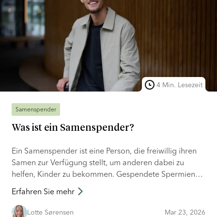
4 Min. Lesezeit
Samenspender
Was ist ein Samenspender?
Ein Samenspender ist eine Person, die freiwillig ihren
Samen zur Verfügung stellt, um anderen dabei zu
helfen, Kinder zu bekommen. Gespendete Spermien
werden meist von Solomüttern, gleichgeschlechtlichen
Erfahren Sie mehr
Paaren und heterosexuellen Paaren genutzt, die sonst
möglicherweise keine Kinder bekommen könnten. Sie
Lotte Sørensen
Mar 23, 2026