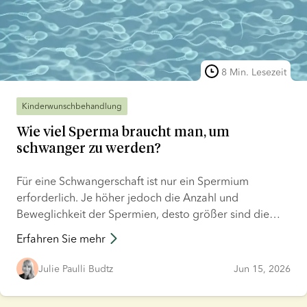
8 Min. Lesezeit
Kinderwunschbehandlung
Wie viel Sperma braucht man, um
schwanger zu werden?
Für eine Schwangerschaft ist nur ein Spermium
erforderlich. Je höher jedoch die Anzahl und
Beweglichkeit der Spermien, desto größer sind die
Chancen auf eine erfolgreiche Befruchtung. Das liegt
Erfahren Sie mehr
daran, dass nur ein Teil der Spermien im Ejakulat in der
Lage ist, die Eizelle zu erreichen und zu befruchten. In
Julie Paulli Budtz
Jun 15, 2026
diesem Artikel beantworten wir Ihre Fragen dazu, wie
viel Sperma Sie benötigen, um schwanger zu werden,