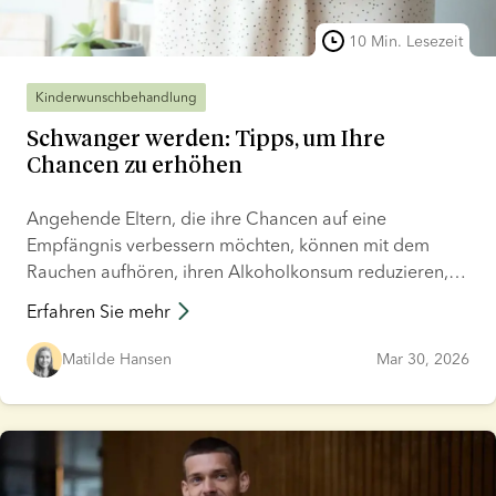
10 Min. Lesezeit
Kinderwunschbehandlung
Schwanger werden: Tipps, um Ihre
Chancen zu erhöhen
Angehende Eltern, die ihre Chancen auf eine
Empfängnis verbessern möchten, können mit dem
Rauchen aufhören, ihren Alkoholkonsum reduzieren,
sich regelmäßig bewegen, Stress möglichst begrenzen
Erfahren Sie mehr
und sich ausgewogen ernähren – mit ausreichend Zink,
Ballaststoffen und einfach ungesättigten Fettsäuren. In
Matilde Hansen
Mar 30, 2026
diesem Artikel geben wir Ihnen Orientierung und
praktische Ratschläge zu den Schritten, die Sie
unternehmen können, um Ihre Fruchtbarkeit zu
unterstützen und Ihre Chancen auf eine Empfängnis zu
erhöhen.