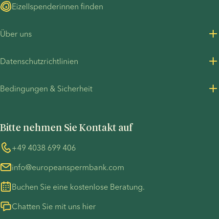
Eizellspenderinnen finden
Über uns
Über uns
Datenschutzrichtlinien
Karrieren
Datenschutzrichtlinie für Kunden
Bedingungen & Sicherheit
Presseinformationen
Datenschutzrichtlinie - Personalbeschaffung
Allgemeine Geschäftsbedingungen
UN Global Compact
Cookies
Bitte nehmen Sie Kontakt auf
COVID-19 precautions
Informationen zum TP53-Fall
Whistleblower
+49 4038 699 406
info@europeanspermbank.com
Buchen Sie eine kostenlose Beratung.
Chatten Sie mit uns hier