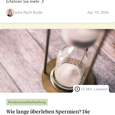
Erfahren Sie mehr
Gesundheitsuntersuchung sowie einen
Profilfragebogen. Da viele Menschen Fragen dazu
Julie Paulli Budtz
Apr 10, 2026
haben, was vor, während und nach der Spende
geschieht, haben wir einen umfassenden Leitfaden
zusammengestellt, der alles enthält, was Sie wissen
müssen.
12 Min. Lesezeit
Kinderwunschbehandlung
Wie lange überleben Spermien? Die