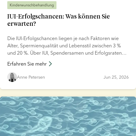
Kinderwunschbehandlung
IUI-Erfolgschancen: Was können Sie
erwarten?
Die IUI-Erfolgschancen liegen je nach Faktoren wie
Alter, Spermienqualität und Lebensstil zwischen 3 %
und 20 %. Über IUI, Spendersamen und Erfolgsraten
gibt es viel zu wissen. Dabei kann es schwierig sein, die
Erfahren Sie mehr
Statistiken richtig einzuordnen und ihre Bedeutung zu
verstehen. Wir helfen Ihnen, die IUI-Behandlung besser
Anne Petersen
Jun 25, 2026
zu verstehen, und stehen Ihnen bei Fragen gerne zur
Seite.