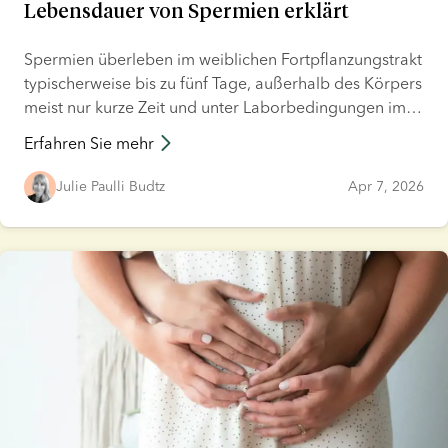
Lebensdauer von Spermien erklärt
Spermien überleben im weiblichen Fortpflanzungstrakt
typischerweise bis zu fünf Tage, außerhalb des Körpers
meist nur kurze Zeit und unter Laborbedingungen im
gefrorenen Zustand über viele Jahre. Verschiedene
Erfahren Sie mehr
Faktoren beeinflussen jedoch in all diesen Fällen die
Lebensdauer der Spermien. Dieser Artikel beantwortet
Julie Paulli Budtz
Apr 7, 2026
häufige Fragen zur Lebensdauer von Spermien und
erklärt, was dies für die Empfängnis und eine
Schwangerschaft bedeutet.