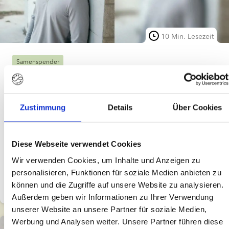
10 Min. Lesezeit
Samenspender
Anonyme Samenspender und ID-Release-
Spender im Vergleich
Zustimmung
Details
Über Cookies
Ein ID-Release-Spender (auch als Samenspender mit
offener Identität bekannt) stimmt zu, dass bestimmte
identifizierende Informationen an Personen
Diese Webseite verwendet Cookies
weitergegeben werden, die mit seinem Samen
Wir verwenden Cookies, um Inhalte und Anzeigen zu
Erfahren Sie mehr
gezeugt wurden, sobald diese ein bestimmtes Alter
personalisieren, Funktionen für soziale Medien anbieten zu
erreicht haben. Bei einem No-ID-Release-Spender
Julie Paulli Budtz
Apr 10, 2026
können und die Zugriffe auf unsere Website zu analysieren.
(oder anonymen Samenspender) werden dagegen
Außerdem geben wir Informationen zu Ihrer Verwendung
keine identifizierenden Informationen freigegeben.
unserer Website an unsere Partner für soziale Medien,
Dieser Leitfaden erklärt die Unterschiede zwischen den
Werbung und Analysen weiter. Unsere Partner führen diese
beiden Spendertypen und ihre möglichen