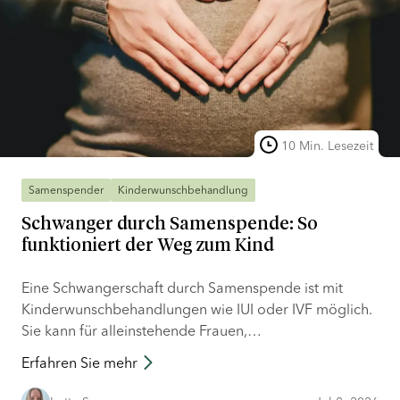
10 Min. Lesezeit
Samenspender
Kinderwunschbehandlung
Schwanger durch Samenspende: So
funktioniert der Weg zum Kind
Eine Schwangerschaft durch Samenspende ist mit
Kinderwunschbehandlungen wie IUI oder IVF möglich.
Sie kann für alleinstehende Frauen,
gleichgeschlechtliche Paare und Paare mit männlicher
Erfahren Sie mehr
Unfruchtbarkeit ein Weg zum Kind sein. Nicht
regulierte und informelle Spendervereinbarungen sind