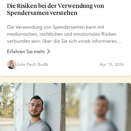
Die Risiken bei der Verwendung von
Spendersamen verstehen
Die Verwendung von Spendersamen kann mit
medizinischen, rechtlichen und emotionalen Risiken
verbunden sein, über die Sie sich vorab informieren
sollten. Die höchsten Risiken entstehen in der Regel auf
Erfahren Sie mehr
dem grauen Markt, also beim Bezug von
Spendersamen über unregulierte und informelle Wege
Julie Paulli Budtz
Apr 15, 2026
ohne verifiziertes Screening, nachvollziehbare
Rückverfolgbarkeit oder rechtlich bindende
Vereinbarungen. Die meisten dieser Risiken können
reduziert oder kontrolliert werden, wenn der
Spendersamen über eine lizenzierte Samenbank
bezogen wird.