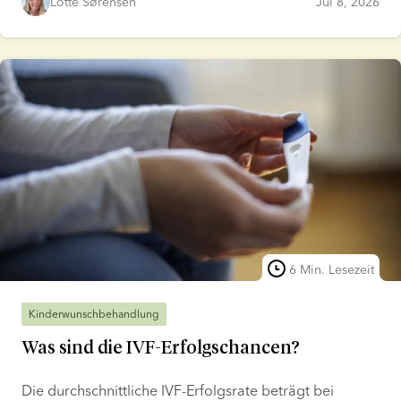
Lotte Sørensen
Jul 8, 2026
ebenfalls möglich, kommen jedoch seltener vor. In
diesem Artikel beleuchten wir alle Aspekte einer
Schwangerschaft mit Spendersamen – von den
verschiedenen verfügbaren Behandlungsoptionen bis
hin zu den damit verbundenen Aspekten einer
Insemination zu Hause. Außerdem beantworten wir
häufig gestellte Fragen und geben eine Schritt-für-
Schritt-Anleitung, wie Sie mithilfe eines
Samenspenders schwanger werden können.
6 Min. Lesezeit
Kinderwunschbehandlung
Was sind die IVF-Erfolgschancen?
Die durchschnittliche IVF-Erfolgsrate beträgt bei