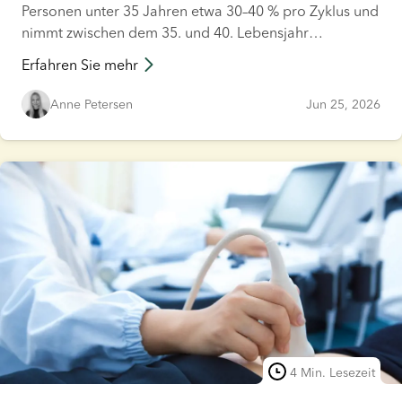
Personen unter 35 Jahren etwa 30–40 % pro Zyklus und
nimmt zwischen dem 35. und 40. Lebensjahr
schrittweise auf 15–30 % ab. Die Erfolgschancen einer
Erfahren Sie mehr
IVF werden von verschiedenen Faktoren beeinflusst,
darunter Alter, allgemeiner Gesundheitszustand und
Anne Petersen
Jun 25, 2026
mögliche Fruchtbarkeitsprobleme. Wenn Sie mithilfe
einer IVF eine Familie gründen möchten, finden Sie in
diesem Artikel alle wichtigen Informationen.
4 Min. Lesezeit