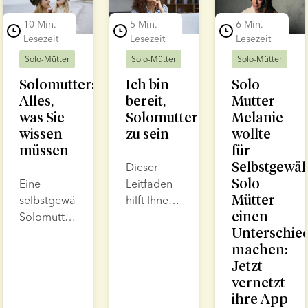
10 Min.
5 Min.
6 Min.
Lesezeit
Lesezeit
Lesezeit
Solo-Mütter
Solo-Mütter
Solo-Mütter
Solomutterschaft:
Ich bin
Solo-
Alles,
bereit,
Mutter
was Sie
Solomutter
Melanie
wissen
zu sein
wollte
müssen
für
Selbstgewäh
Dieser
Solo-
Eine
Leitfaden
Mütter
selbstgewählte
hilft Ihnen,
einen
Solomutter
die Frage
Unterschie
zu werden,
„Bin ich
machen:
erfordert
bereit,
Jetzt
Mut. Es ist
Solomutter
vernetzt
nicht
zu sein“ zu
ihre App
immer
beantworten.