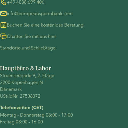
„Single
Whistleblower
+49 4038 699 406
Mothers By
info@europeanspermbank.com
Choice“
(SMBC) zu
Buchen Sie eine kostenlose Beratung.
entwickeln
und ihre
Chatten Sie mit uns hier
persönliche
Standorte und Schließtage
Reise in
eine
globale
Hauptbüro & Labor
Gemeinschaft
Struenseegade 9, 2. Etage
für
2200 Kopenhagen N
Selbstgewählt
Dänemark
Solo-
USt-IdNr. 27506372
Mütter
weltweit zu
Telefonzeiten (CET)
verwandeln.
Montag - Donnerstag 08:00 - 17:00
Freitag 08:00 - 16:00