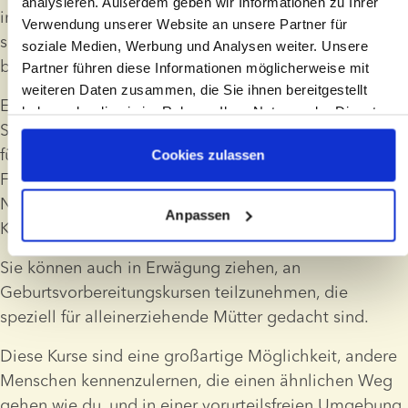
analysieren. Außerdem geben wir Informationen zu Ihrer
immer Wege gibt, andere Menschen kennenzulernen, 
Verwendung unserer Website an unsere Partner für
selbst wenn Ihr Unterstützungsnetzwerk derzeit 
soziale Medien, Werbung und Analysen weiter. Unsere
begrenzt erscheint.
Partner führen diese Informationen möglicherweise mit
weiteren Daten zusammen, die Sie ihnen bereitgestellt
Eine gute Idee ist, sich an jemanden zu wenden, dem 
haben oder die sie im Rahmen Ihrer Nutzung der Dienste
Sie vertrauen. Es kann helfen, sich weniger allein zu 
gesammelt haben
fühlen, wenn man mit einer Freundin oder einem 
Cookies zulassen
Freund telefoniert, einem Familienmitglied eine 
Nachricht schickt oder mit einer Kollegin oder einem 
Anpassen
Kollegen spricht.
Sie können auch in Erwägung ziehen, an 
Geburtsvorbereitungskursen teilzunehmen, die 
speziell für alleinerziehende Mütter gedacht sind.
Diese Kurse sind eine großartige Möglichkeit, andere 
Menschen kennenzulernen, die einen ähnlichen Weg 
gehen wie du, und in einer vorurteilsfreien Umgebung 