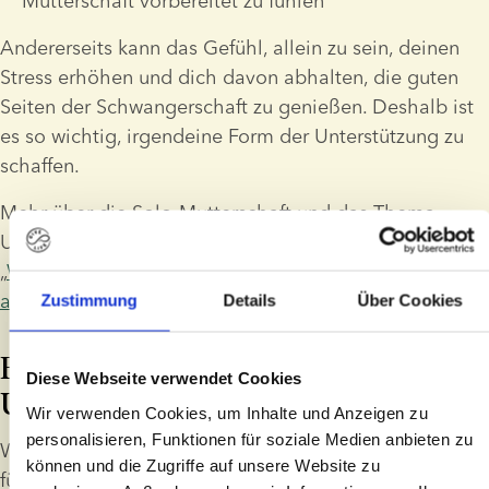
Mutterschaft vorbereitet zu fühlen
Andererseits kann das Gefühl, allein zu sein, deinen 
Stress erhöhen und dich davon abhalten, die guten 
Seiten der Schwangerschaft zu genießen. Deshalb ist 
es so wichtig, irgendeine Form der Unterstützung zu 
schaffen.
Mehr über die Solo-Mutterschaft und das Thema 
Unterstützungsnetzwerk erfahren Sie im Blogbeitrag 
„
Wie man als Solo-Mutter ein Unterstützungsnetzwerk 
aufbaut
“.
Zustimmung
Details
Über Cookies
Ein eigenes 
Diese Webseite verwendet Cookies
Unterstützungsnetzwerk aufbauen
Wir verwenden Cookies, um Inhalte und Anzeigen zu
personalisieren, Funktionen für soziale Medien anbieten zu
Wenn Sie sich während der Schwangerschaft einsam 
können und die Zugriffe auf unsere Website zu
fühlen, ist es wichtig, sich daran zu erinnern, dass es 