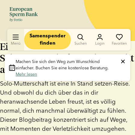
Samenspender
Einsam in der
Menü
finden
Suchen
Login
Favoriten
Schwangerschaft? Du bist nicht
Machen Sie sich den Weg zum Wunschkind 
allein.
einfacher. Buchen Sie eine kostenlose Beratung. 
Mehr lesen
Solo-Mutterschaft ist eine In Stand setzen-Reise.
Und obwohl du dich über das in dir
heranwachsende Leben freust, ist es völlig
normal, dich manchmal überwältigt zu fühlen.
Dieser Blogbeitrag konzentriert sich auf Wege,
mit Momenten der Verletzlichkeit umzugehen.