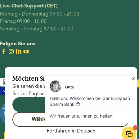
Live-Chat-Support (CET)
Montag - Donnerstag 09:00 - 21:00
Freitag 09:00 - 16:00
Samstag - Sonntag 17:00 - 21:00
Folgen Sie uns
Möchten Sie zu
Englisch
wechseln?
Sie sehen die Website derzeit in
Deutsch
. Möchten
Sie zur
Englisch
Version wechseln?
Englisch
Wechseln zu
Wählen Sie eine andere Sprache
Fortfahren in
Deutsch