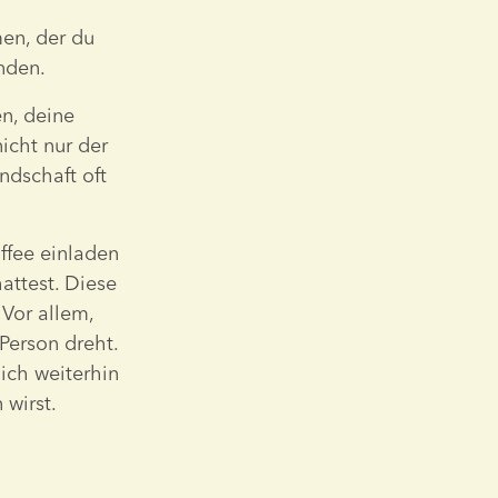
en, der du 
nden.
n, deine 
cht nur der 
dschaft oft 
fee einladen 
ttest. Diese 
Vor allem, 
erson dreht. 
ch weiterhin 
 wirst.