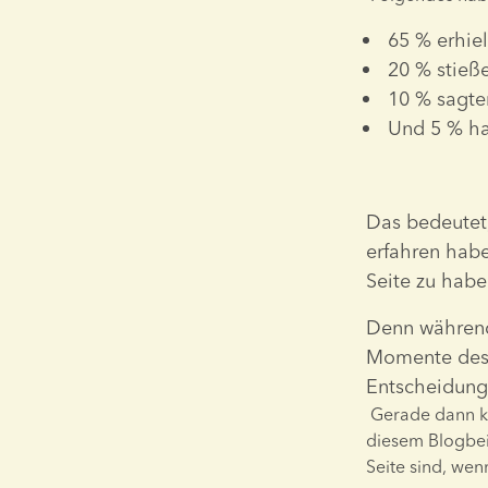
65 % erhie
20 % stieße
10 % sagte
Und 5 % ha
Das bedeutet,
erfahren habe
Seite zu habe
Denn während d
Momente des Z
Entscheidung
 Gerade dann kann ein Unterstützungsnetzwerk einen großen Unterschied machen. In 
diesem Blogbeit
Seite sind, wen