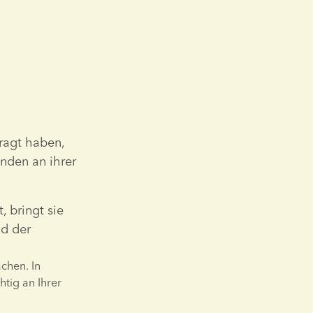
ragt haben, 
den an ihrer 
 bringt sie 
d der 
ig an Ihrer 