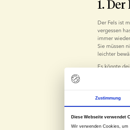
1. Der 
Der Fels ist 
vergessen hast
immer wieder 
Sie müssen nic
leichter bewäl
Es könnte dei
auch immer es
ihre Reise al
ist – und das
du deine Reis
Zustimmung
einzulassen 
Unterstützung 
Diese Webseite verwendet 
hinauswächst
Wir verwenden Cookies, um I