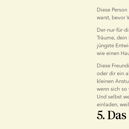
Diese Person 
warst, bevor
Der-nur-für-d
Träume, dein 
jüngste Entwic
wie einen Hau
Diese Freundi
oder dir ein 
kleinen Anstu
wenn sich so 
Und selbst we
einladen, wei
5. Da