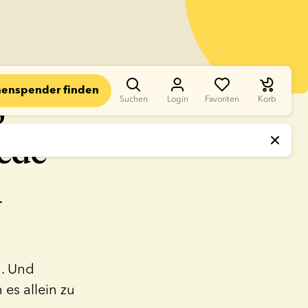
enspender finden
5
Suchen
Login
Favoriten
Korb
jede
n
n. Und
 es allein zu