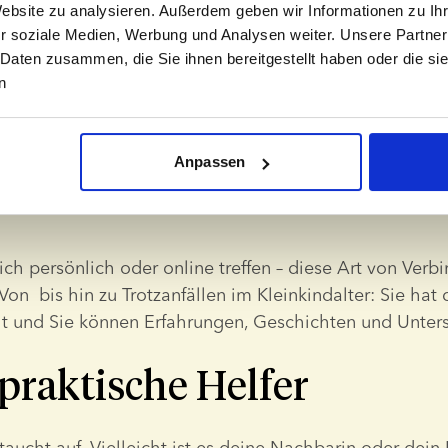
 ebenfalls alleinerziehen
Website zu analysieren. Außerdem geben wir Informationen zu I
r soziale Medien, Werbung und Analysen weiter. Unsere Partner
r
 Daten zusammen, die Sie ihnen bereitgestellt haben oder die s
n
eine alleinerziehende Mutter, die es versteht. Vielleicht
 Online-Community oder eine lokale Gruppe kennengele
Anpassen
Freude, das Stigma, die Fragen von Fremden und den tief
oßzuziehen. Du musst ihr nichts erklären, weil sie einen
ich persönlich oder online treffen – diese Art von Verbi
Von 
 bis hin zu Trotzanfällen im Kleinkindalter: Sie hat 
 und Sie können Erfahrungen, Geschichten und Unters
 praktische Helfer
taucht auf. Vielleicht ist es deine Nachbarin oder dein 