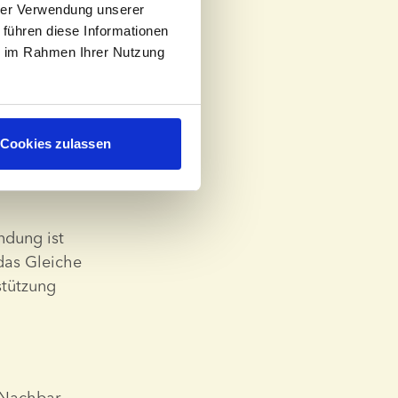
de
hrer Verwendung unserer
 führen diese Informationen
ie im Rahmen Ihrer Nutzung
 haben Sie 
rnt. Sie 
Cookies zulassen
en Stolz, ein 
 ähnlichen 
ndung ist 
das Gleiche 
tützung 
Nachbar, 