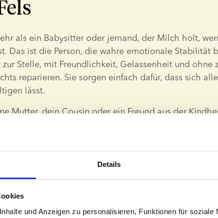
Fels
mehr als ein Babysitter oder jemand, der Milch holt, wen
. Das ist die Person, die wahre emotionale Stabilität bi
zur Stelle, mit Freundlichkeit, Gelassenheit und ohne zu
hts reparieren. Sie sorgen einfach dafür, dass sich alle
tigen lässt.
ne Mutter, dein Cousin oder ein Freund aus der Kindheit
 ist, du vertraust dieser Person voll und ganz. Nicht al
s Solo-Mutter mit einem Fels in der Brandung, der von A
 ist in Ordnung. Manchmal taucht so eine Person erst au
e begonnen hast. Scheue dich nicht, dich auf neue Bez
Details
oder einem dir nahestehenden Menschen zu sagen, welc
du wirklich brauchst. Es ist oft überraschend, wer über 
Cookies
.
nhalte und Anzeigen zu personalisieren, Funktionen für soziale