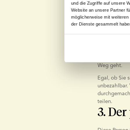
2. Die
und die Zugriffe auf unsere 
Website an unsere Partner fü
Mutte
möglicherweise mit weiteren
der Dienste gesammelt habe
Hier ist noch 
sie über eine
versteht die 
Kind allein gr
Weg geht.
Egal, ob Sie s
unbezahlbar. 
durchgemacht
teilen.
3. Der
Diese Person 