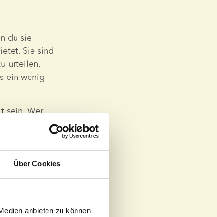
n du sie 
etet. Sie sind 
 urteilen. 
s ein wenig 
 sein. Wer 
le beginnen 
nfang an da 
f, nachdem 
iehungen 
Über Cookies
he Art von 
sich 
 Medien anbieten zu können