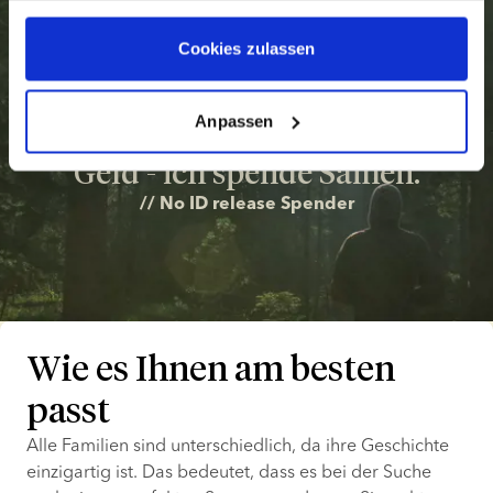
gesammelt haben
Cookies zulassen
Manche bauen Häuser für Kinder 
in Afrika, andere helfen 
Anpassen
Obdachlosen, andere spenden 
Geld - ich spende Samen.
// No ID release Spender
Wie es Ihnen am besten
passt
Alle Familien sind unterschiedlich, da ihre Geschichte 
einzigartig ist. Das bedeutet, dass es bei der Suche 