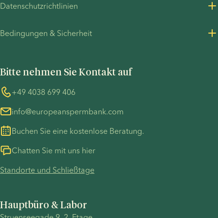
Datenschutzrichtlinien
Karrieren
Datenschutzrichtlinie für Kunden
Bedingungen & Sicherheit
Presseinformationen
Datenschutzrichtlinie - Personalbeschaffung
Allgemeine Geschäftsbedingungen
UN Global Compact
Cookies
Bitte nehmen Sie Kontakt auf
COVID-19 precautions
Informationen zum TP53-Fall
Whistleblower
+49 4038 699 406
info@europeanspermbank.com
Buchen Sie eine kostenlose Beratung.
Chatten Sie mit uns hier
Standorte und Schließtage
Hauptbüro & Labor
Struenseegade 9, 2. Etage