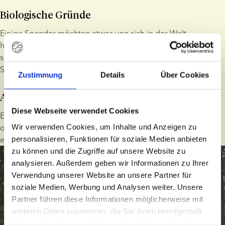
Biologische Gründe
Einige Spender möchten etwas von sich in der Welt 
hinterlassen - auch wenn sie selbst keine Kinder bekommen 
sollten. Dies ist eine der häufigsten Motivationen unserer 
Samenspender.
Zustimmung
Details
Über Cookies
Aufwandsentschädigung
Diese Webseite verwendet Cookies
Ein Samenspender zu sein, ist nichts womit man reich wird 
Wir verwenden Cookies, um Inhalte und Anzeigen zu
oder die Ersparnisse aufbaut. Für jeden Besuch erhalten sie 
personalisieren, Funktionen für soziale Medien anbieten
eine Aufwandsentschädigung.
zu können und die Zugriffe auf unsere Website zu
analysieren. Außerdem geben wir Informationen zu Ihrer
Verwendung unserer Website an unsere Partner für
soziale Medien, Werbung und Analysen weiter. Unsere
Partner führen diese Informationen möglicherweise mit
weiteren Daten zusammen, die Sie ihnen bereitgestellt
haben oder die sie im Rahmen Ihrer Nutzung der Dienste