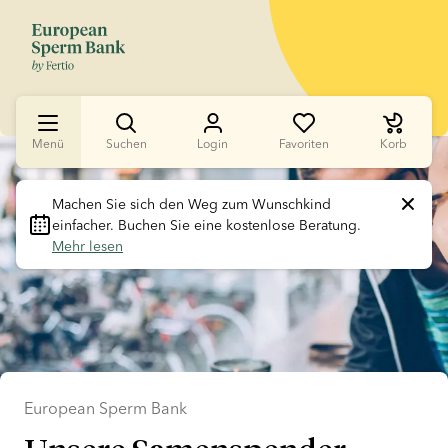
Menü
Suchen
Login
Favoriten
Korb
Slide 1 of 1
Machen Sie sich den Weg zum Wunschkind 
einfacher. Buchen Sie eine kostenlose Beratung. 
Mehr lesen
European Sperm Bank