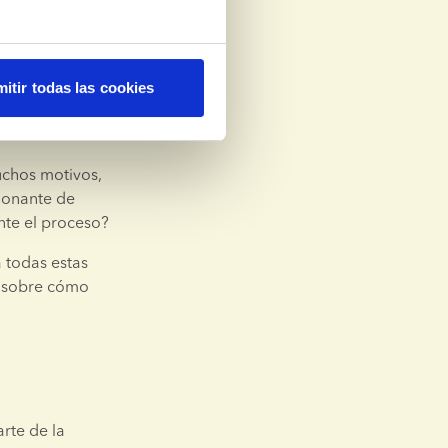
encontrará un 
e inquietudes.
itir todas las cookies
n de 
chos motivos, 
onante de 
te el proceso?
todas estas 
 sobre cómo 
rte de la 