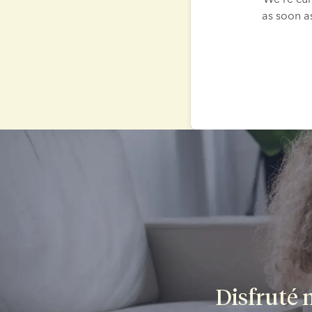
as soon a
Disfruté 