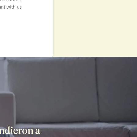
t with us 
dieron a 