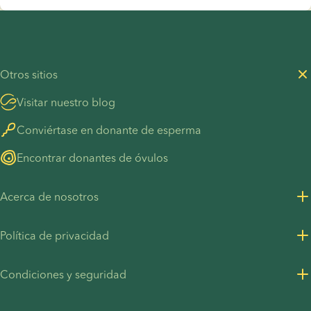
Otros sitios
Visitar nuestro blog
Conviértase en donante de esperma
Encontrar donantes de óvulos
Acerca de nosotros
Sobre nosotros
Política de privacidad
Oportunidades de empleo
Política de privacidad para clientes
Condiciones y seguridad
Recursos para la prensa
Política de privacidad - Contratación
Condiciones generales
UN Global Compact