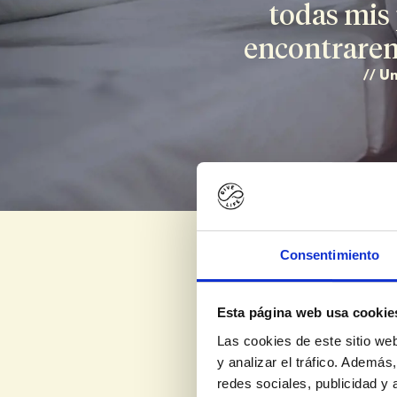
todas mis
encontrarem
// U
Guía p
Consentimiento
Nuestros semin
su viaje hacia
Esta página web usa cookie
Las cookies de este sitio we
Trataremos tod
y analizar el tráfico. Ademá
afrontar emoci
redes sociales, publicidad y
tener.