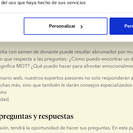
r del uso que haya hecho de sus servicios
a un seminario web organizado por el European Sperm Bank, 
 y acogedor en el que podremos atender todas sus consultas 
Personalizar
Perm
 el camino hacia la paternidad con seme
ilia con semen de donante puede resultar abrumador por mu
lo que respecta a las preguntas: ¿Cómo puedo encontrar un d
gnifica MOT? ¿Qué puedo hacer para afrontar emocionalmen
nario web, nuestros expertos asesores no solo responderán a 
chas más, sino que también le darán consejos especializados
mino
idad.
 preguntas y respuestas
sesión, tendrá la oportunidad de hacer sus preguntas. En esta pa