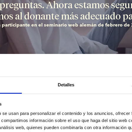
 preguntas. Ahora estamos segur
os al donante más adecuado pa
n participante en el seminario web alemán de febrero de
ara aspirantes a padres
Detalles
arios web ofrecen una visión clara de lo que necesita saber 
 la paternidad, independientemente de dónde se encuentre en 
s
b se usan para personalizar el contenido y los anuncios, ofrecer
os los aspectos, desde la elección de un donante de esperma
s, compartimos información sobre el uso que haga del sitio web 
onalmente el proceso, y responderemos a cualquier pregunta
 análisis web, quienes pueden combinarla con otra información q