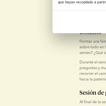
que hayan recopilado a parti
Cuando asista 
entorno seguro
Emprender
donante
Formar una fam
sobre todo en 
semen? ¿Qué si
Durante el semi
preguntas y mu
recorrer el ca
hacia la patern
Sesión de
Al final de la 