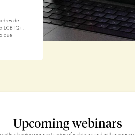
adres de 
 o LGBTQ+, 
o que 
Upcoming webinars
rently planning our next series of webinars and will announce 