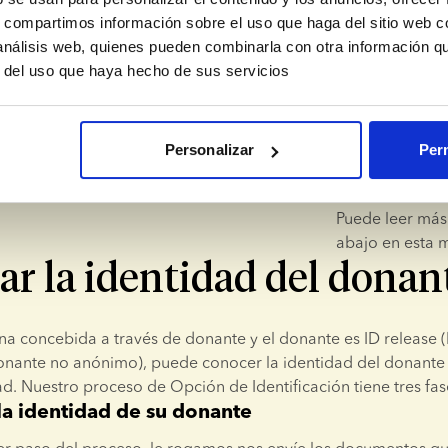
Conoce
s, compartimos información sobre el uso que haga del sitio web 
 análisis web, quienes pueden combinarla con otra información q
donan
r del uso que haya hecho de sus servicios
Salvo que la leg
Personalizar
Perm
proporcionamos 
nombre complet
Puede leer más 
abajo en esta 
tar la identidad del donan
na concebida a través de donante y el donante es ID release (l
ante no anónimo), puede conocer la identidad del donante al
. Nuestro proceso de Opción de Identificación tiene tres fas
 la identidad de su donante