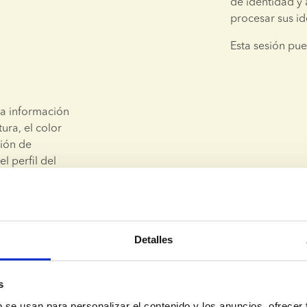
de identidad y 
procesar sus id
Esta sesión pue
a información 
ra, el color 
ión de 
 perfil del 
erspectiva 
 mejor.
Detalles
l donante, su 
 Además, 
é y una nota 
s
b se usan para personalizar el contenido y los anuncios, ofrecer