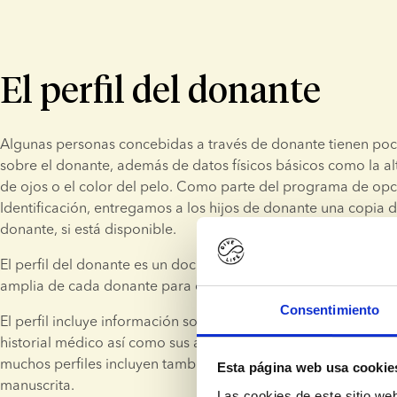
El perfil del donante
Algunas personas concebidas a través de donante tienen poc
sobre el donante, además de datos físicos básicos como la altu
de ojos o el color del pelo. Como parte del programa de opc
Identificación, entregamos a los hijos de donante una copia del
donante, si está disponible.
El perfil del donante es un documento largo que ofrece una p
amplia de cada donante para que los hijos puedan conocerlo
Consentimiento
El perfil incluye información sobre los orígenes y la familia de
historial médico así como sus aficiones y valores personales.
muchos perfiles incluyen también una foto del donante de beb
Esta página web usa cookie
manuscrita.​
Las cookies de este sitio we