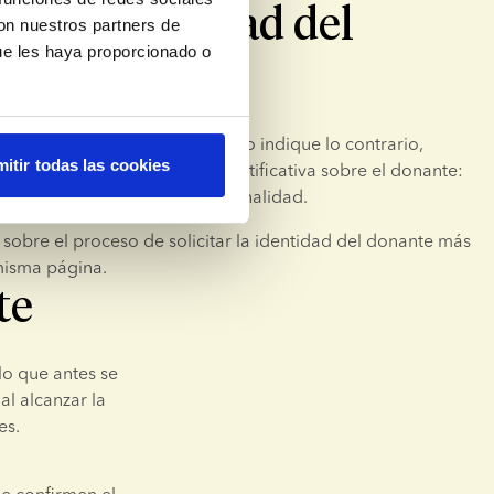
r la identidad del
con nuestros partners de
ue les haya proporcionado o
te
islación del país de tratamiento indique lo contrario, 
itir todas las cookies
la siguiente información identificativa sobre el donante: 
o, año de nacimiento y nacionalidad.
sobre el proceso de solicitar la identidad del donante más 
misma página.
te
o que antes se 
 alcanzar la 
es.