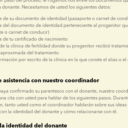
 paso del proceso, le rogamos nos envíe los documentos que
u donante. Necesitamos de usted los siguientes datos:
a de su documento de identidad (pasaporte o carnet de condu
a del documento de identidad perteneciente al progenitor qu
e o carnet de conducir)
 de tu certificado de nacimiento
 la clínica de fertilidad donde su progenitor recibió tratamie
 aproximada del tratamiento
rmación por escrito de la clínica en la que conste el alias o el
e asistencia con nuestro coordinador
aya confirmado su parentesco con el donante, nuestro coord
na cita con usted para hablar de los siguientes pasos. Durante
n, tanto usted como el coordinador hablarán sobre sus ideas y
 con la identidad del donante y cómo relacionarse con él.
la identidad del donante