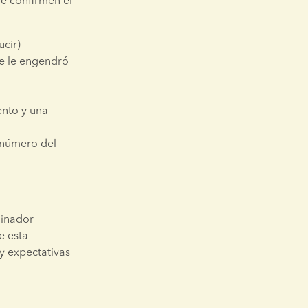
 confirmen el 
cir)
e le engendró 
nto y una 
 número del 
inador 
 esta 
 expectativas 