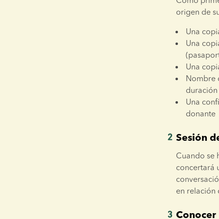
Como primer
origen de s
Una copi
Una copi
(pasaport
Una copia
Nombre de
duración
Una confi
donante
Sesión d
Cuando se h
concertará u
conversació
en relación
Conocer 