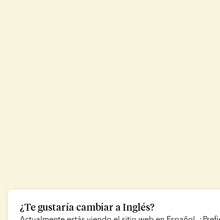
¿Te gustaría cambiar a
Inglés
?
Actualmente estás viendo el sitio web en
Español
. ¿Pref