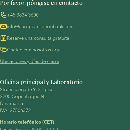
Por favor, póngase en contacto
Precauciones COVID-19
Whistleblower
+45 3834 3600
info@europeanspermbank.com
Reserve una consulta gratuita
Chatee con nosotros aquí
Ubicaciones y días de cierre
Oficina principal y Laboratorio
Struenseegade 9, 2.º piso 
2200 Copenhague N 
Dinamarca 
IVA: 27506372
Horario telefónico (CET)
Lunes - jueves 08:00 - 17:00