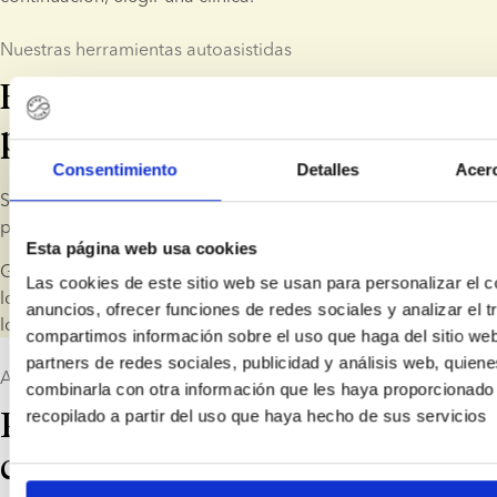
Nuestras herramientas autoasistidas
Encontrar un donante que se
parezca a usted
Consentimiento
Detalles
Acerc
Si está buscando un donante que se parezca a usted o a su 
pareja, nuestro sistema Photo Match es la solución perfecta.
Esta página web usa cookies
Gracias a nuestra avanzada tecnología, podemos indicarle 
Las cookies de este sitio web se usan para personalizar el c
los donantes que más se parecen a usted o a su pareja. Todo 
anuncios, ofrecer funciones de redes sociales y analizar el t
lo que tiene que hacer es subir una foto.
compartimos información sobre el uso que haga del sitio we
partners de redes sociales, publicidad y análisis web, quien
Ayudamos a las familias
combinarla con otra información que les haya proporcionado
Perfiles de donantes de alta
recopilado a partir del uso que haya hecho de sus servicios
calidad