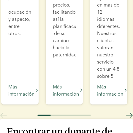
precios, 
en más de 
ocupación 
facilitando 
12 
y aspecto, 
así la 
idiomas 
entre 
planificación
diferentes. 
otros.
 de su 
Nuestros 
camino 
clientes 
hacia la 
valoran 
paternidad.
nuestro 
servicio 
con un 4,8 
sobre 5.
Más
Más
Más
información
información
información
Encontrar un donante de