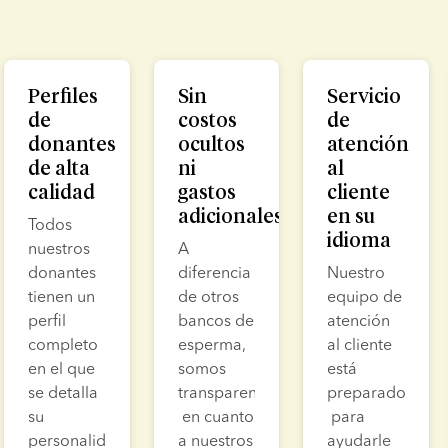
lide 1 of 4
Perfiles
Sin
Servicio
de
costos
de
donantes
ocultos
atención
de alta
ni
al
calidad
gastos
cliente
adicionales
en su
Todos 
idioma
nuestros 
A 
donantes 
diferencia 
Nuestro 
tienen un 
de otros 
equipo de 
perfil 
bancos de 
atención 
completo 
esperma, 
al cliente 
en el que 
somos 
está 
se detalla 
transparentes
preparado
su 
 en cuanto 
 para 
personalidad,
a nuestros 
ayudarle 