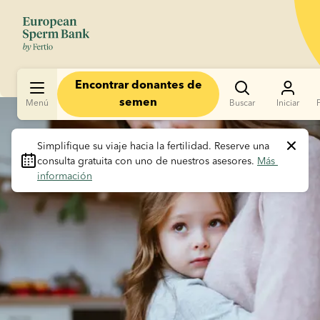
Encontrar donantes de
Menú
semen
Buscar
Iniciar
Slide 1 of 1
Simplifique su viaje hacia la fertilidad.
 Reserve una 
consulta gratuita con uno de nuestros asesores. 
Más 
información