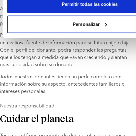
Permitir todas las cookies
Al recopilar el perfil de un donante tenemos dos objetivos en 
mente: uno es asegurarnos de que usted, como cliente, 
pueda tomar una decisión informada sobre su donante.
Personalizar
Pero lo más importante es que esta recolección de datos sea 
una valiosa fuente de información para su futuro hijo o hija. 
Con el perfil del donante, podrá responder las preguntas 
que ellos tengan a medida que vayan creciendo y sientan 
más curiosidad sobre su donante.
Todos nuestros donantes tienen un perfil completo con 
información sobre su aspecto, antecedentes familiares e 
intereses personales.
Nuestra responsabilidad
Cuidar el planeta
Tenemos el firme propósito de dejar el planeta en buenas 