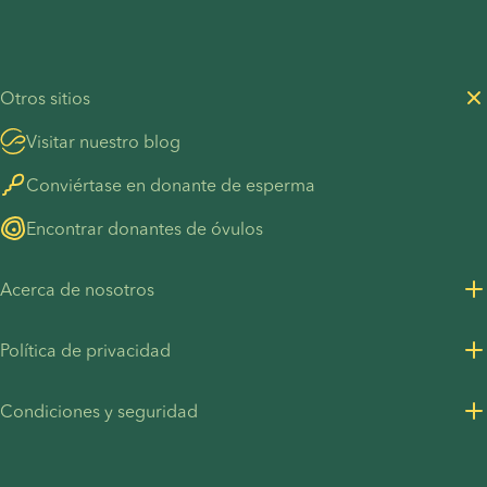
Otros sitios
Visitar nuestro blog
Conviértase en donante de esperma
Encontrar donantes de óvulos
Acerca de nosotros
Sobre nosotros
Política de privacidad
Oportunidades de empleo
Política de privacidad para clientes
Condiciones y seguridad
Recursos para la prensa
Política de privacidad - Contratación
Condiciones generales
UN Global Compact
Cookies