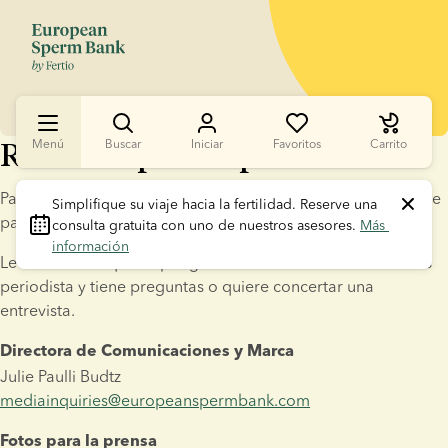
Recursos para la prensa
Menú
Buscar
Iniciar
Favoritos
Carrito
Para obtener recursos, fotos y demás información pertinente 
Simplifique su viaje hacia la fertilidad.
 Reserve una 
para la prensa.
consulta gratuita con uno de nuestros asesores. 
Más 
información
Le invitamos a que se ponga en contacto con nosotros si es 
periodista y tiene preguntas o quiere concertar una 
entrevista.
Directora de Comunicaciones y Marca
Julie Paulli Budtz
mediainquiries@europeanspermbank.com
Fotos para la prensa