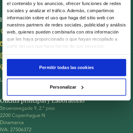
Política de privacidad - Contratación
el contenido y los anuncios, ofrecer funciones de redes
Condiciones generales
UN Global Compact
sociales y analizar el tráfico. Además, compartimos
Cookies
información sobre el uso que haga del sitio web con
Por favor, póngase en contacto
Precauciones COVID-19
nuestros partners de redes sociales, publicidad y análisis
Whistleblower
+45 3834 3600
web, quienes pueden combinarla con otra información
que les haya proporcionado o que hayan recopilado a
info@europeanspermbank.com
partir del uso que haya hecho de sus servicios
Reserve una consulta gratuita
Chatee con nosotros aquí
Permitir todas las cookies
Ubicaciones y días de cierre
Personalizar
Oficina principal y Laboratorio
Struenseegade 9, 2.º piso 
2200 Copenhague N 
Dinamarca 
IVA: 27506372