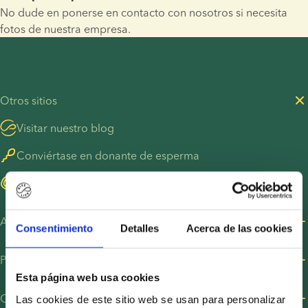
No dude en ponerse en contacto con nosotros si necesita 
fotos de nuestra empresa.
Otros sitios
Visitar nuestro blog
Conviértase en donante de esperma
Encontrar donantes de óvulos
Acerca de nosotros
Consentimiento
Detalles
Acerca de las cookies
Sobre nosotros
Política de privacidad
Oportunidades de empleo
Esta página web usa cookies
Política de privacidad para clientes
Condiciones y seguridad
Las cookies de este sitio web se usan para personalizar
Recursos para la prensa