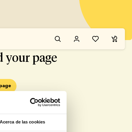
NG WENT WRONG
d your page
epage
Acerca de las cookies