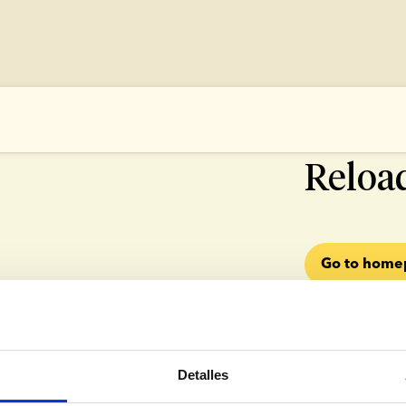
500 SOMETHI
Reloa
Go to hom
Detalles