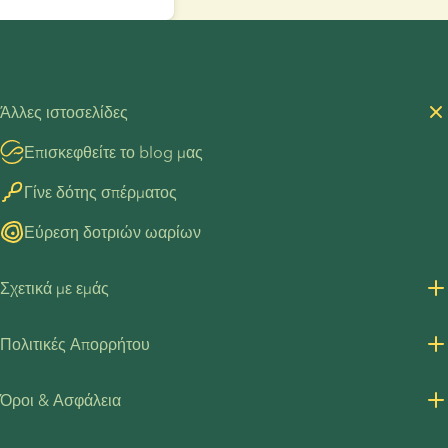
Άλλες ιστοσελίδες
Επισκεφθείτε το blog μας
Γίνε δότης σπέρματος
Εύρεση δοτριών ωαρίων
Σχετικά με εμάς
Σχετικά με εμάς
Πολιτικές Απορρήτου
Σταδιοδρομία
Πολιτική Απορρήτου για πελάτες
Όροι & Ασφάλεια
Υλικά για τον Τύπο
Πολιτική Απορρήτου - Πρόσληψη
Όροι και Προϋποθέσεις