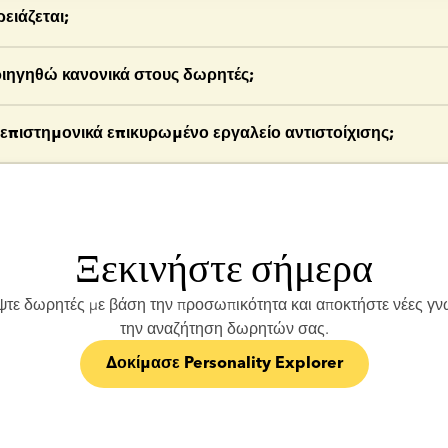
σας χρησιμοποιούνται μόνο για τη δημιουργία προτάσεων δωρητώ
ειάζεται;
lorer. Δεν αποθηκεύονται, δεν κοινοποιούνται και δεν συνδέονται
. Ωστόσο, για να διατηρήσουμε την ταξινόμηση στη λίστα δωρητ
 για να απαντήσετε στις ερωτήσεις και να δείτε τα αποτελέσματά
ιηγηθώ κανονικά στους δωρητές;
ωρινά τη βαθμολογία ομοιότητας στο προφίλ σας.
rsonality Explorer είναι ένα επιπλέον εργαλείο για να βοηθήσει 
α επιστημονικά επικυρωμένο εργαλείο αντιστοίχισης;
αναζήτησής σας. Μπορείτε εύκολα να αφαιρέσετε το φίλτρο αν δε
ε στην αναζήτηση δωρητών σας.
lity Explorer βασίζεται σε ευρέως χρησιμοποιούμενα πλαίσια πρ
επιστημονικό τεστ συμβατότητας. Σκοπός του είναι να προσθέσει 
 επίπεδο στη διαδικασία επιλογής δωρητών.
Ξεκινήστε σήμερα
τε δωρητές με βάση την προσωπικότητα και αποκτήστε νέες γνώ
την αναζήτηση δωρητών σας.
Δοκίμασε Personality Explorer