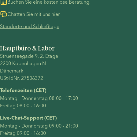
Buchen Sie eine kostenlose Beratung.
gleichgeschlechtliche
Schwangerschaft
Familie
austrägt.
Chatten Sie mit uns hier
ausmacht,
In diesem
Standorte und Schließtage
beantwortet
Artikel
häufige
erfahren
Fragen
Sie,
Hauptbüro & Labor
gleichgeschlechtlicher
welche
Struenseegade 9, 2. Etage
Eltern –
Möglichkeiten
2200 Kopenhagen N
unter
lesbische
Dänemark
anderem
Paare mit
USt-IdNr. 27506372
zur
Kinderwunsch
Familiengründung
haben,
Telefonzeiten (CET)
– und
wie die
Montag - Donnerstag 08:00 - 17:00
beleuchtet
verschiedenen
Freitag 08:00 - 16:00
die
Behandlungen
Vorteile
funktionieren
Live-Chat-Support (CET)
und
und was
Montag - Donnerstag 09:00 - 21:00
Herausforderungen
Sie vor
Freitag 09:00 - 16:00