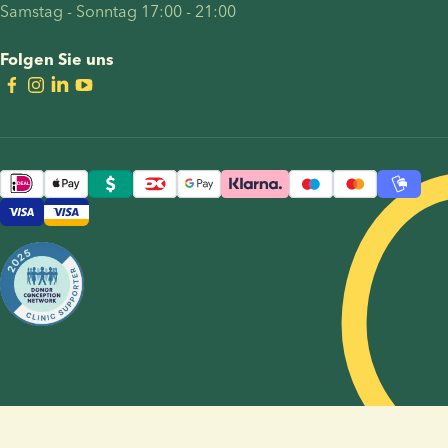
der
Beginn
Samstag - Sonntag 17:00 - 21:00
Kindererziehung
einer
als
Kinderwunschbehandlung
Folgen Sie uns
LGBTQ+-
beachten
Paar.
sollten.