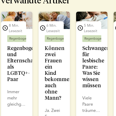
Verwandte Artikel
lide 1 of 7
8 Min.
6 Min.
5 Min.
Lesezeit
Lesezeit
Lesezeit
Regenbogenfamilien
Regenbogenfamilien
Kinderwunschbehandlu
Regenbogenfamilien
Regenbogenfamilie
Können
Schwangersch
und
zwei
für
Elternschaft
Frauen
lesbische
als
ein
Paare:
LGBTQ+-
Kind
Was Sie
Paar
bekommen,
wissen
auch
müssen
ohne
Immer
Mann?
mehr
Viele
gleichgeschlechtliche
Paare
Paare
Ja. Zwei
träumen