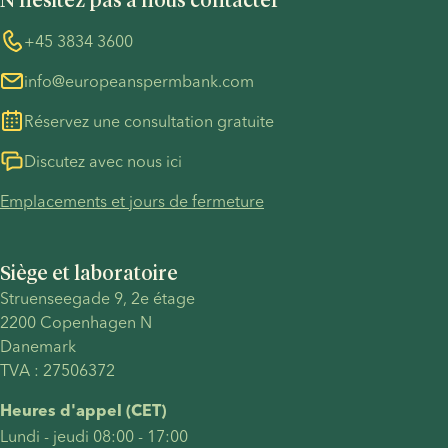
N'hésitez pas à nous contacter
Précautions COVID-19
Whistleblower
+45 3834 3600
info@europeanspermbank.com
Réservez une consultation gratuite
Discutez avec nous ici
Emplacements et jours de fermeture
Siège et laboratoire
Struenseegade 9, 2e étage
2200 Copenhagen N
Danemark
TVA : 27506372
Heures d'appel (CET)
Lundi - jeudi 08:00 - 17:00