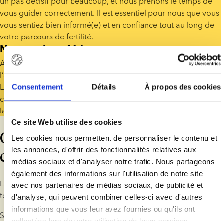
un pas décisif pour beaucoup, et nous prenons le temps de 
vous guider correctement. Il est essentiel pour nous que vous 
vous sentiez bien informé(e) et en confiance tout au long de 
votre parcours de fertilité.
Nous parlons 12 langues
Au sein de notre équipe, nous parlons 12 langues, dont 
l’anglais, le français, l’espagnol, l’allemand et le danois. 
Lorsque vous réservez une consultation avec l’un de nos 
Consentement
Détails
À propos des cookies
conseillers, nous nous efforçons d’organiser l’appel dans la 
langue de votre choix.
Ce site Web utilise des cookies
Que comprend une
Les cookies nous permettent de personnaliser le contenu et
les annonces, d'offrir des fonctionnalités relatives aux
consultation?
médias sociaux et d'analyser notre trafic. Nous partageons
également des informations sur l'utilisation de notre site
Lors d’une consultation de fertilité, nous vous expliquerons 
avec nos partenaires de médias sociaux, de publicité et
tous les aspects fondamentaux du recours au don de sperme.
d'analyse, qui peuvent combiner celles-ci avec d'autres
informations que vous leur avez fournies ou qu'ils ont
Selon où vous en êtes dans votre aventure-bébé, nous 
collectées lors de votre utilisation de leurs services