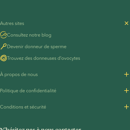
Autres sites
Consultez notre blog
Devenir donneur de sperme
Trouvez des donneuses d’ovocytes
À propos de nous
À propos de nous
Politique de confidentialité
Carrières chez European Sperm Bank
Politique de confidentialité - Clients
Conditions et sécurité
Contact presse
Politique de confidentialité - Recrutement
Conditions générales
Pacte mondial des Nations unies
Cookies