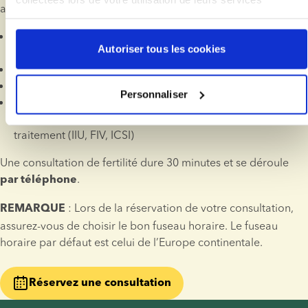
aborderons, selon le besoin, les sujets suivants:
Exemple-type du parcours de fertilité et comment s’y 
Autoriser tous les cookies
préparer
Choisir un donneur
Trouver une clinique de fertilité dans le pays de votre choix
Personnaliser
Notions-clés du traitement de fertilité avec don de sperme: 
MOT, quotas de grossesse ("pregnancy slots") et types de 
traitement (IIU, FIV, ICSI)
Une consultation de fertilité dure 30 minutes et se déroule 
.
par téléphone
 : Lors de la réservation de votre consultation, 
REMARQUE
assurez-vous de choisir le bon fuseau horaire. Le fuseau 
horaire par défaut est celui de l’Europe continentale.
Réservez une consultation