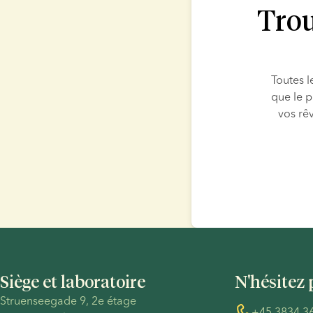
Trou
Toutes l
que le p
vos rê
Siège et laboratoire
N'hésitez 
Struenseegade 9, 2e étage
+45 3834 3