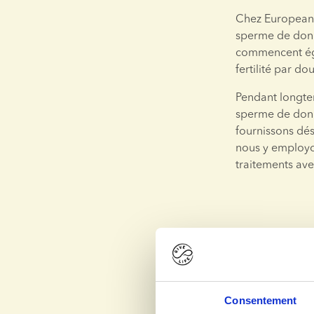
Chez European 
sperme de donn
commencent éga
fertilité par d
Pendant longtem
sperme de donn
fournissons dé
nous y employo
traitements av
Consentement