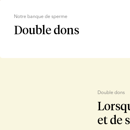
Notre banque de sperme
Double dons
Double dons
Lorsqu
et de