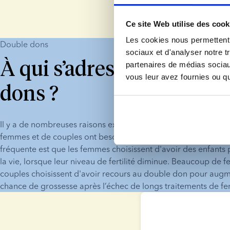
Ce site Web utilise des cook
Les cookies nous permettent d
Double dons
sociaux et d'analyser notre t
À qui s’adressent les dou
partenaires de médias sociaux
vous leur avez fournies ou qu'
dons ?
Il y a de nombreuses raisons expliquant pourquoi un nombre c
femmes et de couples ont besoin de doubles dons, mais la rais
fréquente est que les femmes choisissent d'avoir des enfants p
la vie, lorsque leur niveau de fertilité diminue. Beaucoup de 
couples choisissent d'avoir recours au double don pour augme
chance de grossesse après l’échec de longs traitements de fert