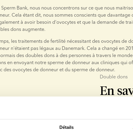
Sperm Bank, nous nous concentrons sur ce que nous maitrisons
eur. Cela étant dit, nous sommes conscients que davantage 
lement à avoir besoin d'ovocytes et que la demande de trai
oubles dons augmente.
ps, les traitements de fertilité nécessitant des ovocytes de d
eur n'étaient pas légaux au Danemark. Cela a changé en 2018
sormais des doubles dons à des personnes à travers le monde 
ns en envoyant notre sperme de donneur aux cliniques qui off
ec des ovocytes de donneur et du sperme de donneur.
Double dons
En sav
Des doubles don
l’Europe. Selon 
ou moins, mais 
Détails
nous pour en sa