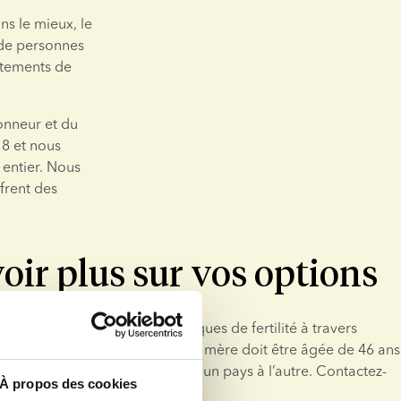
 le mieux, le 
de personnes 
tements de 
onneur et du 
 et nous 
entier. Nous 
rent des 
oir plus sur vos options
s sont proposés par des cliniques de fertilité à travers 
la législation danoise, la future mère doit être âgée de 46 ans 
cette limite d’âge peut varier d'un pays à l’autre. Contactez-
À propos des cookies
voir plus sur vos options.