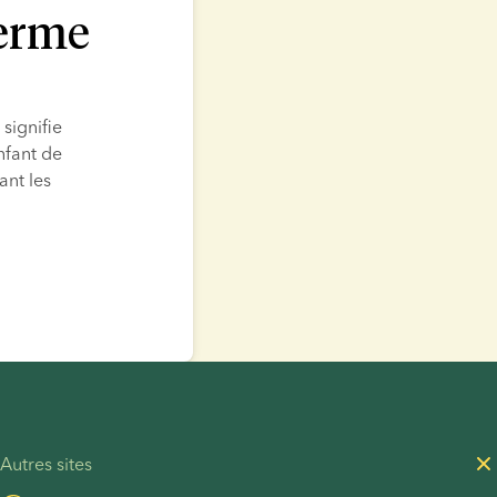
perme
signifie 
fant de 
nt les 
Autres sites