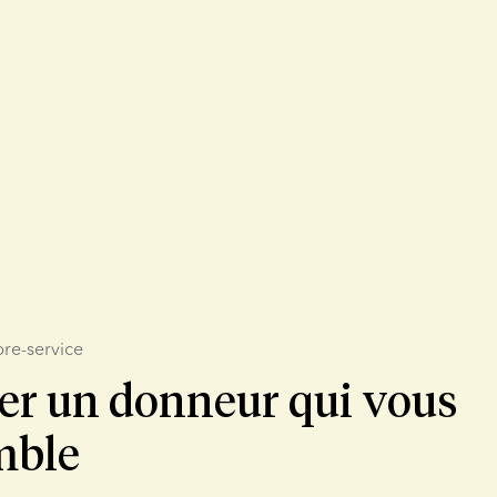
bre-service
er un donneur qui vous
mble