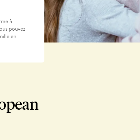
rme à 
vous pouvez 
ille en 
ropean