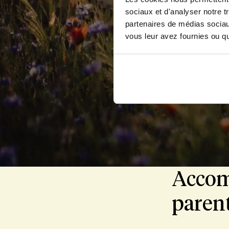
sociaux et d'analyser notre t
partenaires de médias sociaux
vous leur avez fournies ou qu'
Je me suis s
Accom
parent