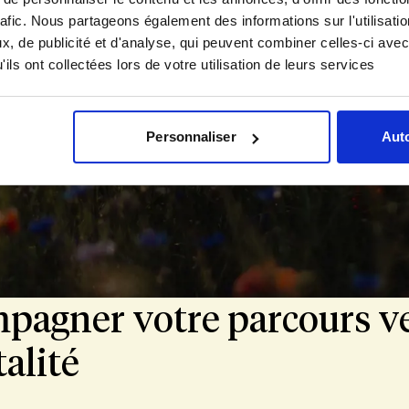
rafic. Nous partageons également des informations sur l'utilisati
, de publicité et d'analyse, qui peuvent combiner celles-ci avec
ils ont collectées lors de votre utilisation de leurs services
entie soutenue et conseillée avec
et clarté.
Personnaliser
Auto
// Future maman célibataire du Royaume-Uni
pagner votre parcours ve
alité