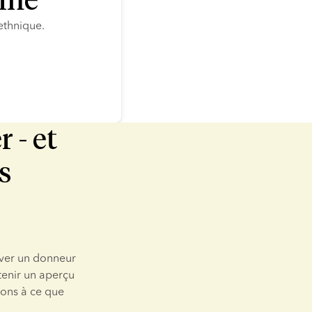
rme
ethnique.
 - et
s
ver un donneur 
enir un aperçu 
ons à ce que 