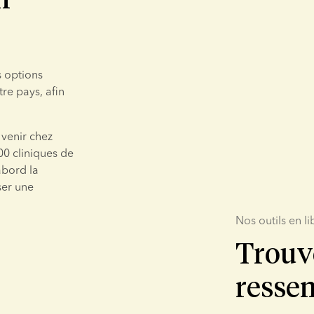
 options 
re pays, afin 
venir chez 
0 cliniques de 
bord la 
er une 
Nos outils en li
Trouv
resse