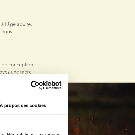
 l’âge adulte. 
 nous 
s de conception 
soyez une mère 
À propos des cookies
nnalités relatives aux médias