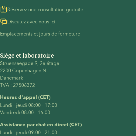
physique, selon ce qui semble le plus confortable pour 
Réservez une consultation gratuite
l’enfant et son donneur.
Discutez avec nous ici
Vous trouverez plus d’informations concernant notre 
programme ID release 
ici
.
Emplacements et jours de fermeture
Siège et laboratoire
Struenseegade 9, 2e étage
2200 Copenhagen N
Danemark
TVA : 27506372
Heures d'appel (CET)
Lundi - jeudi 08:00 - 17:00
Vendredi 08:00 - 16:00
Assistance par chat en direct (CET)
Lundi - jeudi 09:00 - 21:00