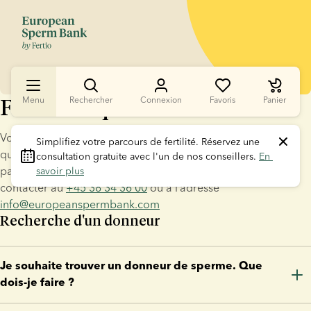
Foire aux questions
Menu
Rechercher
Connexion
Favoris
Panier
Vous trouverez ci-dessous les réponses à certaines des 
Simplifiez votre parcours de fertilité.
 Réservez une 
questions les plus fréquemment posées. Si vous ne trouvez 
consultation gratuite avec l'un de nos conseillers. 
En 
pas la réponse à votre question, n’hésitez pas à nous 
savoir plus
contacter au 
+45 38 34 36 00
 ou à l’adresse 
info@europeanspermbank.com
Recherche d'un donneur
Je souhaite trouver un donneur de sperme. Que
dois-je faire ?