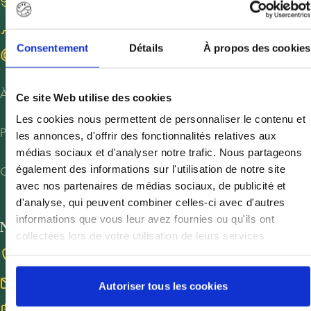
Devenir donneur de sperme
Consentement
Détails
À propos des cookies
Trouvez des donneuses d’ovocytes
À propos de nous
Ce site Web utilise des cookies
Les cookies nous permettent de personnaliser le contenu et
À propos de nous
Politique de confidentialité
les annonces, d'offrir des fonctionnalités relatives aux
Carrières chez European Sperm Bank
médias sociaux et d'analyser notre trafic. Nous partageons
Politique de confidentialité - Clients
également des informations sur l'utilisation de notre site
Conditions et sécurité
Contact presse
avec nos partenaires de médias sociaux, de publicité et
Politique de confidentialité - Recrutement
Conditions générales
d'analyse, qui peuvent combiner celles-ci avec d'autres
Pacte mondial des Nations unies
Cookies
informations que vous leur avez fournies ou qu'ils ont
N'hésitez pas à nous contacter
Précautions COVID-19
collectées lors de votre utilisation de leurs services
Whistleblower
+45 3834 3600
info@europeanspermbank.com
Autoriser tous les cookies