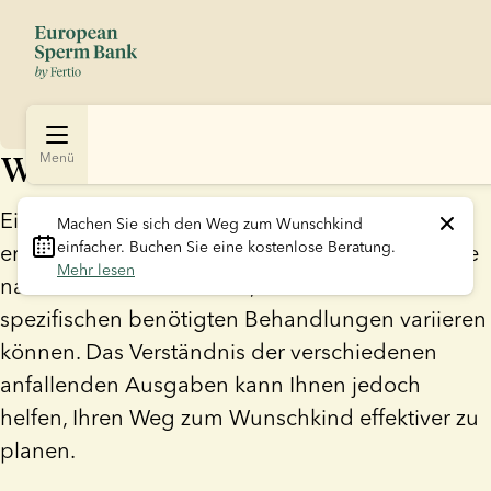
Wie viel kostet IVF?
Menü
Eine klare Übersicht über die Kosten von IVF zu
Machen Sie sich den Weg zum Wunschkind 
einfacher. Buchen Sie eine kostenlose Beratung. 
erhalten, ist nicht immer einfach, da die Preise je
Mehr lesen
nach Kinderwunschklinik, Land und den
spezifischen benötigten Behandlungen variieren
können. Das Verständnis der verschiedenen
anfallenden Ausgaben kann Ihnen jedoch
helfen, Ihren Weg zum Wunschkind effektiver zu
planen.