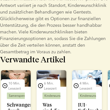
Antwort variiert je nach Standort, Kinderwunschklinik 
und zusätzlichen Behandlungen wie Gentests. 
Glücklicherweise gibt es Optionen zur finanziellen 
Unterstützung, die den Prozess besser handhabbar 
machen. Viele Kinderwunschkliniken bieten 
Finanzierungsoptionen an, sodass Sie die Zahlungen 
über die Zeit verteilen können, anstatt den 
Gesamtbetrag im Voraus zu zahlen.
Verwandte Artikel
lide 1 of 7
10 Min.
6 Min.
4 Min.
Lesezeit
Lesezeit
Lesezeit
Samenspender
Kinderwunschbehandlung
Kinderwunschbehandlung
Kinderwunschbehand
Schwanger
Was
IUI-