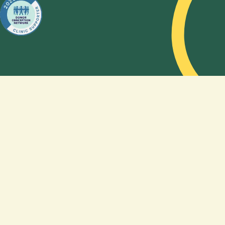
wie Sie
mithilfe
eines
Samenspenders
schwanger
werden
können.