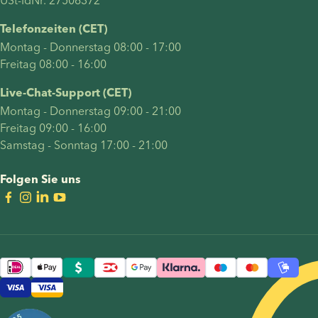
den
damit
Telefonzeiten (CET)
verbundenen
Montag - Donnerstag 08:00 - 17:00
Aspekten
Freitag 08:00 - 16:00
einer
Insemination
Live-Chat-Support (CET)
zu Hause.
Montag - Donnerstag 09:00 - 21:00
Außerdem
Freitag 09:00 - 16:00
beantworten
Samstag - Sonntag 17:00 - 21:00
wir häufig
gestellte
Folgen Sie uns
Fragen
und
geben
eine
Schritt-
für-
Schritt-
Anleitung,