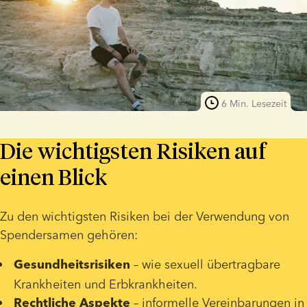
6 Min. Lesezeit
Die wichtigsten Risiken auf
einen Blick
Zu den wichtigsten Risiken bei der Verwendung von 
Spendersamen gehören:
 – wie sexuell übertragbare 
Gesundheitsrisiken
Krankheiten und Erbkrankheiten.
 – informelle Vereinbarungen in 
Rechtliche 
Aspekte