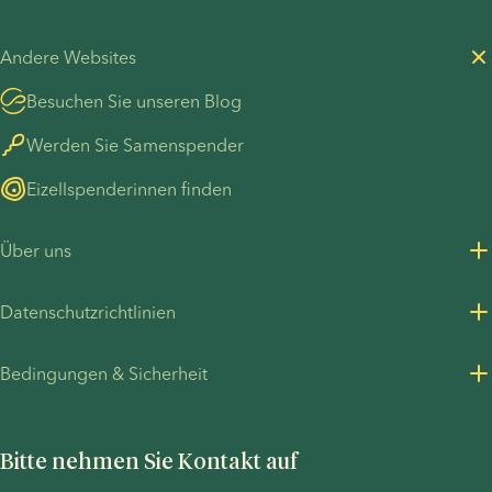
Andere Websites
Besuchen Sie unseren Blog
Werden Sie Samenspender
Eizellspenderinnen finden
Über uns
Über uns
Datenschutzrichtlinien
Karrieren
Datenschutzrichtlinie für Kunden
Bedingungen & Sicherheit
Presseinformationen
Datenschutzrichtlinie - Personalbeschaffung
Allgemeine Geschäftsbedingungen
UN Global Compact
Cookies
Bitte nehmen Sie Kontakt auf
COVID-19 precautions
Informationen zum TP53-Fall