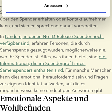
aufnehmen. Eltern sollten anerkennen, dass ein durch 
Anpassen
Samenspende gezeugtes Kind später Informationen 
über den Spender erhalten oder Kontakt aufnehmen 
kann, und sich entsprechend darauf vorbereiten.
In 
Ländern, in denen No-ID-Release-Spender noch 
verfügbar sind
, erfahren Personen, die durch 
Samenspende gezeugt wurden, möglicherweise nie, 
wer ihr Spender ist. Alles, was ihnen bleibt, sind 
die 
Informationen, die im Spenderprofil ihres 
Samenspenders enthalten sind
. Für manche Menschen 
kann dies emotional herausfordernd sein und Fragen 
zur eigenen Identität aufwerfen, auf die es 
möglicherweise keine eindeutigen Antworten gibt.
Emotionale Aspekte und
Wohlbefinden