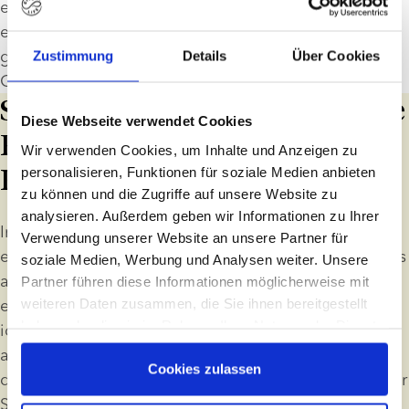
erforderlichen Dokumente und Unterlagen korrekt 
erstellt und verwaltet werden. Auf dem informellen 
grauen Markt gibt es dafür keine entsprechende 
Zustimmung
Details
Über Cookies
Garantie.
Spenderidentität und mögliche
Diese Webseite verwendet Cookies
Risiken eines späteren
Wir verwenden Cookies, um Inhalte und Anzeigen zu
Kontakts
personalisieren, Funktionen für soziale Medien anbieten
zu können und die Zugriffe auf unsere Website zu
analysieren. Außerdem geben wir Informationen zu Ihrer
In einigen Ländern sind ID-Release-Spender die 
Verwendung unserer Website an unsere Partner für
einzige rechtlich zulässige Option. Das bedeutet, dass 
soziale Medien, Werbung und Analysen weiter. Unsere
alle durch Samenspende gezeugten Personen ab 
Partner führen diese Informationen möglicherweise mit
einem bestimmten Alter einen Teil der 
weiteren Daten zusammen, die Sie ihnen bereitgestellt
haben oder die sie im Rahmen Ihrer Nutzung der Dienste
identifizierenden Informationen ihres Spenders 
gesammelt haben
anfordern können. Dadurch können Personen, die 
Cookies zulassen
durch Samenspende gezeugt wurden, erfahren, wer ihr 
Spender ist, und möglicherweise Kontakt zu ihm 