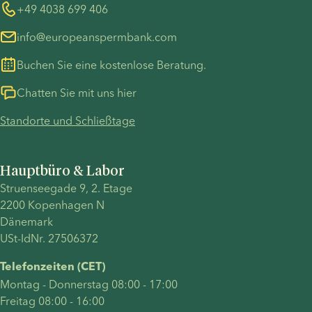
Whistleblower
+49 4038 699 406
info@europeanspermbank.com
Buchen Sie eine kostenlose Beratung.
Chatten Sie mit uns hier
Standorte und Schließtage
Hauptbüro & Labor
Struenseegade 9, 2. Etage
2200 Kopenhagen N
Dänemark
USt-IdNr. 27506372
Telefonzeiten (CET)
Montag - Donnerstag 08:00 - 17:00
Freitag 08:00 - 16:00