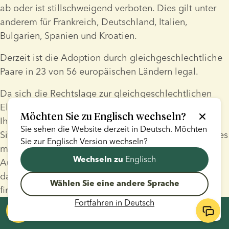
ab oder ist stillschweigend verboten. Dies gilt unter 
anderem für Frankreich, Deutschland, Italien, 
Bulgarien, Spanien und Kroatien.
Derzeit ist die Adoption durch gleichgeschlechtliche 
Paare in 23 von 56 europäischen Ländern legal. 
Da sich die Rechtslage zur gleichgeschlechtlichen 
Elternschaft erheblich unterscheidet, empfehlen wir 
Möchten Sie zu
Englisch
wechseln?
Ihnen, sich vor Ort fachkundig zur rechtlichen 
Sie sehen die Website derzeit in
Deutsch
. Möchten
Situation beraten zu lassen. In manchen Fällen kann es 
Sie zur
Englisch
Version wechseln?
möglich sein, für eine Kinderwunschbehandlung ins 
Englisch
Wechseln zu
Ausland zu reisen. European Sperm Bank kann Ihnen 
dabei helfen, eine passende Kinderwunschklinik zu 
Wählen Sie eine andere Sprache
finden, falls dies auf Sie zutrifft.
Fortfahren in
Deutsch