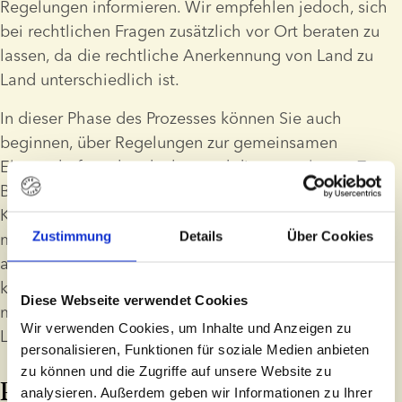
Regelungen informieren. Wir empfehlen jedoch, sich 
bei rechtlichen Fragen zusätzlich vor Ort beraten zu 
lassen, da die rechtliche Anerkennung von Land zu 
Land unterschiedlich ist.  
In dieser Phase des Prozesses können Sie auch 
beginnen, über Regelungen zur gemeinsamen 
Elternschaft nachzudenken und diese zu planen. Zum 
Beispiel möchten lesbische Paare, die sich einer 
Kinderwunschbehandlung unterziehen, 
Zustimmung
Details
Über Cookies
möglicherweise überlegen, wer die Schwangerschaft 
austrägt und ob eine 
Reziproke IVF
 für sie infrage 
kommt. Alle gleichgeschlechtlichen Paare möchten 
Diese Webseite verwendet Cookies
möglicherweise darüber nachdenken, wie sich ihr 
Wir verwenden Cookies, um Inhalte und Anzeigen zu
Leben mit der Ankunft ihres Kindes verändern wird.
personalisieren, Funktionen für soziale Medien anbieten
zu können und die Zugriffe auf unsere Website zu
Planen, wie Sie mit Ihrem Kind 
analysieren. Außerdem geben wir Informationen zu Ihrer