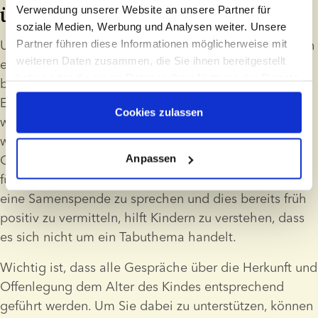
über seine Herkunft sprechen
Verwendung unserer Website an unsere Partner für
soziale Medien, Werbung und Analysen weiter. Unsere
Untersuchungen zeigen, dass es für das Wohlbefinden 
Partner führen diese Informationen möglicherweise mit
weiteren Daten zusammen, die Sie ihnen bereitgestellt
eines durch Samenspende gezeugten Kindes am 
haben oder die sie im Rahmen Ihrer Nutzung der Dienste
besten ist, frühzeitig offen mit ihm über seine 
gesammelt haben
Entstehung durch eine Samenspende zu sprechen. Zu 
Cookies zulassen
warten, bis ein Kind älter ist, kann verunsichernd 
wirken, und das Bewahren von Geheimnissen kann zu 
Gefühlen von Schuld, Scham oder Verlegenheit 
Anpassen
führen. Offen und ehrlich über die Entstehung durch 
eine Samenspende zu sprechen und dies bereits früh 
positiv zu vermitteln, hilft Kindern zu verstehen, dass 
es sich nicht um ein Tabuthema handelt.
Wichtig ist, dass alle Gespräche über die Herkunft und 
Offenlegung dem Alter des Kindes entsprechend 
geführt werden. Um Sie dabei zu unterstützen, können 