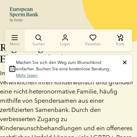
Regenbogenfamilie und
Menü
Suchen
Login
Favoriten
Korb
Elternschaft als LGBTQ+-Paar
Machen Sie sich den Weg zum Wunschkind 
einfacher. Buchen Sie eine kostenlose Beratung. 
Immer mehr gleichgeschlechtliche Paare
Mehr lesen
verwirklichen ihren Kinderwunsch und gründen
eine nicht-heteronormative Familie, häufig
mithilfe von Spendersamen aus einer
zertifizierten Samenbank. Durch den
verbesserten Zugang zu
Kinderwunschbehandlungen und ein offeneres