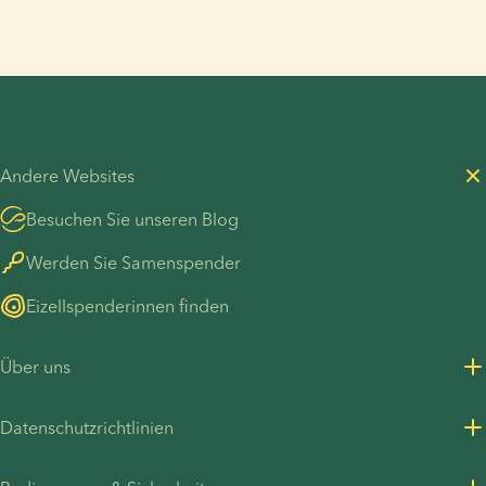
alleine ein Kind zu bekommen, mit Hilfe eines
Samenspenders schwanger bist oder auf einem
anderen Weg bewusst Solomutter wirst – deine
Schwangerschaftsankündigung darf sich
bedeutungsvoll, stärkend und ganz im Einklang mit
deiner eigenen Geschichte anfühlen.
Andere Websites
Besuchen Sie unseren Blog
Werden Sie Samenspender
Eizellspenderinnen finden
Über uns
Über uns
Datenschutzrichtlinien
Karrieren
Datenschutzrichtlinie für Kunden