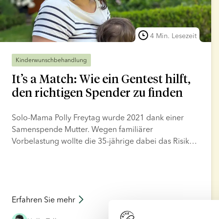
4 Min. Lesezeit
Kinderwunschbehandlung
It’s a Match: Wie ein Gentest hilft,
den richtigen Spender zu finden
Solo-Mama Polly Freytag wurde 2021 dank einer
Samenspende Mutter. Wegen familiärer
Vorbelastung wollte die 35-jährige dabei das Risiko
einer Erbkrankheit für ihr Kind so gering wie möglich
halten. Ein Test der European Sperm Bank half ihr
dabei.
Erfahren Sie mehr