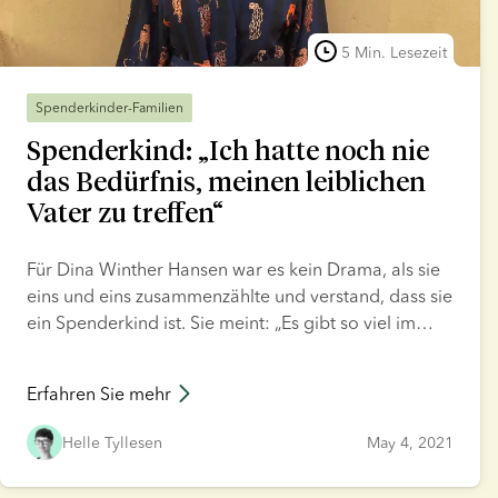
5 Min. Lesezeit
Spenderkinder-Familien
Spenderkind: „Ich hatte noch nie
das Bedürfnis, meinen leiblichen
Vater zu treffen“
Für Dina Winther Hansen war es kein Drama, als sie
eins und eins zusammenzählte und verstand, dass sie
ein Spenderkind ist. Sie meint: „Es gibt so viel im
Leben, das mir wichtiger ist. Spenderkind zu sein ist
nichts, was meinen Alltag prägt – und nichts, was
Erfahren Sie mehr
mein Leben ausmacht.“
Helle Tyllesen
May 4, 2021