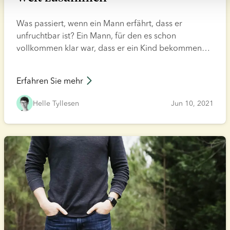
Was passiert, wenn ein Mann erfährt, dass er
unfruchtbar ist? Ein Mann, für den es schon
vollkommen klar war, dass er ein Kind bekommen
möchte? Für Kristoffer Vitting-Seerup war es eine
Geschichte des totalen Zusammenbruchs, des
Erfahren Sie mehr
Aufrappelns und – nach langem Überlegen – der
Entscheidung für einen Samenspender, damit die
Helle Tyllesen
Jun 10, 2021
kleine Meta zur Welt kommen kann.