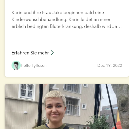
Karin und ihre Frau Jake beginnen bald eine
Kinderwunschbehandlung. Karin leidet an einer
erblich bedingten Bluterkrankung, deshalb wird Jake
ihr gemeinsames Kind austragen. Aber wie geht man
damit um, nicht-biologische Mutter zu sein, wenn
man immer davon geträumt hat, selbst schwanger zu
Erfahren Sie mehr
sein?
Helle Tyllesen
Dec 19, 2022