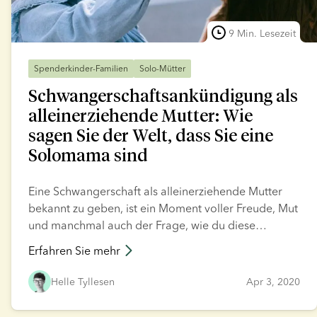
9 Min. Lesezeit
Spenderkinder-Familien
Solo-Mütter
Schwangerschaftsankündigung als
alleinerziehende Mutter: Wie
sagen Sie der Welt, dass Sie eine
Solomama sind
Eine Schwangerschaft als alleinerziehende Mutter
bekannt zu geben, ist ein Moment voller Freude, Mut
und manchmal auch der Frage, wie du diese
Nachricht teilen möchtest. Dieser Leitfaden vereint
Erfahren Sie mehr
kreative Ideen für deine
Schwangerschaftsankündigung mit praktischen
Helle Tyllesen
Apr 3, 2020
Tipps, damit du deine Neuigkeit selbstbewusst teilen
kannst. Ganz gleich, ob du dich entschieden hast,