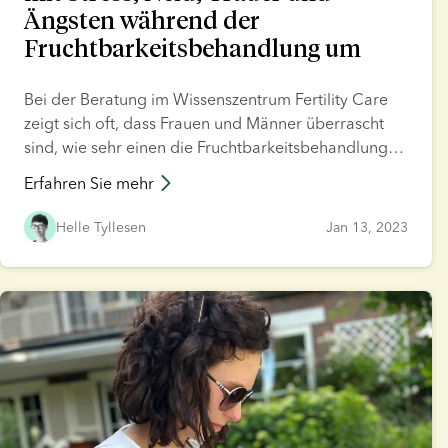
Ängsten während der
Fruchtbarkeitsbehandlung um
Bei der Beratung im Wissenszentrum Fertility Care
zeigt sich oft, dass Frauen und Männer überrascht
sind, wie sehr einen die Fruchtbarkeitsbehandlung
mitnehmen kann. Die gute Nachricht? Diese
Erfahren Sie mehr
Reaktionen sind ganz natürlich. Geben Sie auf sich
acht und bleiben Sie realistisch – rät
Helle Tyllesen
Jan 13, 2023
Psychotherapeutin und Fruchtbarkeitsberaterin Mille
Duzenius.