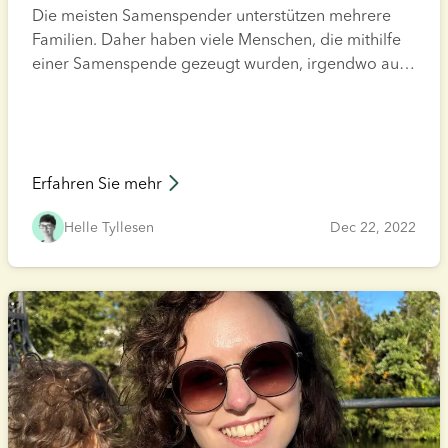
Die meisten Samenspender unterstützen mehrere
Familien. Daher haben viele Menschen, die mithilfe
einer Samenspende gezeugt wurden, irgendwo auf
dieser Welt Spender-Halbgeschwister. Als Elternteil
eines Kindes, das mithilfe einer Samenspende
geboren wurde, stellt sich daher die Frage: Wie
sprechen Sie das Thema Spender-Halbgeschwister
am besten mit Ihrem Kind an?
Erfahren Sie mehr
Helle Tyllesen
Dec 22, 2022