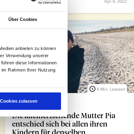
Helle Tyllesen
Apr 4, 2022
Über Cookies
 Medien anbieten zu können
hrer Verwendung unserer
 führen diese Informationen
ie im Rahmen Ihrer Nutzung
4 Min. Lesezeit
Cookies zulassen
Samenspender
Solo-Mütter
Die alleinerziehende Mutter Pia
entschied sich bei allen ihren
Kindern für denselben