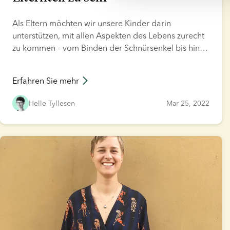
Als Eltern möchten wir unsere Kinder darin
unterstützen, mit allen Aspekten des Lebens zurecht
zu kommen – vom Binden der Schnürsenkel bis hin
zum Trost bei einem gebrochenen Herzen. Wenn Sie
Eltern eines Spenderkindes sind – oder über die
Erfahren Sie mehr
Verwendung einer Samenspende nachdenken –
werden Sie Ihrem Kind höchstwahrscheinlich auch
Helle Tyllesen
Mar 25, 2022
dabei helfen wollen, seine besondere Abstammung
zu verstehen. Wir haben hier für Sie die besten
Podcasts zu diesem Thema zusammengestellt, damit
Sie sich umfassend informieren können