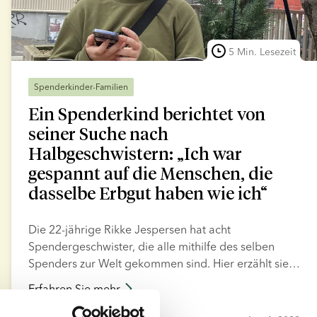
5 Min. Lesezeit
Spenderkinder-Familien
Ein Spenderkind berichtet von
seiner Suche nach
Halbgeschwistern: „Ich war
gespannt auf die Menschen, die
dasselbe Erbgut haben wie ich“
Die 22-jährige Rikke Jespersen hat acht
Spendergeschwister, die alle mithilfe des selben
Spenders zur Welt gekommen sind. Hier erzählt sie,
was sie veranlasste, sich auf die Suche nach ihren
Erfahren Sie mehr
Halbgeschwistern zu machen, und welche Gedanken
sie dabei beschäftigten.