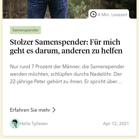
4 Min. Lesezeit
Samenspender
Stolzer Samenspender: Für mich
geht es darum, anderen zu helfen
Nur rund 7 Prozent der Männer, die Samenspender
werden möchten, schlüpfen durchs Nadelöhr. Der
22-jährige Peter gehört zu ihnen. Er spricht über
seine Sichtweise in Bezug auf die Samenspende: Wie
regierte seine Familie, warum ist er kein anonymer
Spender und was tut man, wenn man seine
Erfahren Sie mehr
Entscheidung bereut?
Helle Tyllesen
Apr 12, 2021