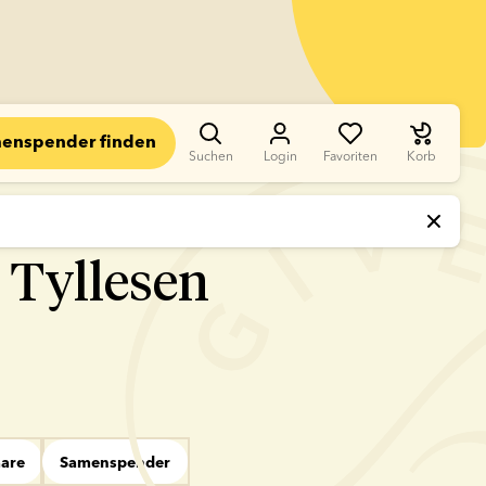
enspender finden
Suchen
Login
Favoriten
Korb
 Tyllesen
aare
Samenspender