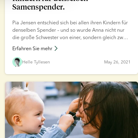
Samenspender.
Pia Jensen entschied sich bei allen ihren Kindern für
denselben Spender – und so wurde Anna nicht nur
die große Schwester von einer, sondern gleich zwei
leiblicher Schwestern. Das war möglich, da sie sich
Erfahren Sie mehr
dazu entschieden hatte, ein Depot mit
Spendersamen für mehr als einen
Helle Tyllesen
May 26, 2021
Behandlungsverlauf bei der Samenbank
einzurichten.