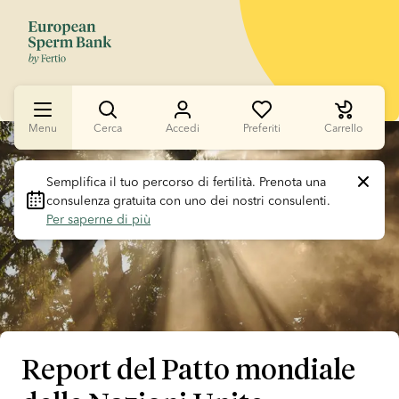
Menu
Cerca
Accedi
Preferiti
Carrello
Slide 1 of 1
Semplifica il tuo percorso di fertilità.
 Prenota una 
consulenza gratuita con uno dei nostri consulenti. 
Per saperne di più
Report del Patto mondiale