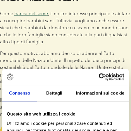
Come 
banca del seme
, il nostro interesse principale è aiutare 
a concepire bambini sani. Tuttavia, vogliamo anche essere 
sicuri che i bambini da donatore crescano in un mondo sano 
e che le loro famiglie siano considerate alla pari di qualsiasi 
altro tipo di famiglia.
Per questo motivo, abbiamo deciso di aderire al Patto 
mondiale delle Nazioni Unite. Il rispetto dei dieci principi di 
sostenibilità del Patto mondiale delle Nazioni Unite è stato 
per noi un passo naturale ma anche necessario per mostrare 
il nostro impegno in relazione a pratiche aziendali 
responsabili.
Consenso
Dettagli
Informazioni sui cookie
Il report COP (Communication on Progress, Comunicazioni 
annuali) riepiloga le nostre azioni in linea con i requisiti della 
nostra partecipazione al Patto mondiale delle Nazioni Unite.
Questo sito web utilizza i cookie
Utilizziamo i cookie per personalizzare contenuti ed
annunci, per fornire funzionalità dei social media e per