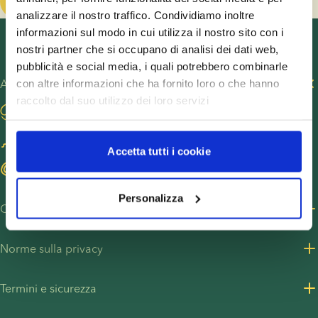
Faccia clic qui per leggere il report
analizzare il nostro traffico. Condividiamo inoltre
informazioni sul modo in cui utilizza il nostro sito con i
nostri partner che si occupano di analisi dei dati web,
pubblicità e social media, i quali potrebbero combinarle
Altri siti
con altre informazioni che ha fornito loro o che hanno
raccolto dal suo utilizzo dei loro servizi
Visita il nostro blog
Diventa donatore di sperma
Accetta tutti i cookie
Trovi donatrici di ovuli
Personalizza
Chi siamo
Chi siamo
Norme sulla privacy
Lavora con noi
Norme sulla privacy - Clienti
Termini e sicurezza
Risorse stampa
Norme sulla privacy - Dipendenti
Termini e condizioni