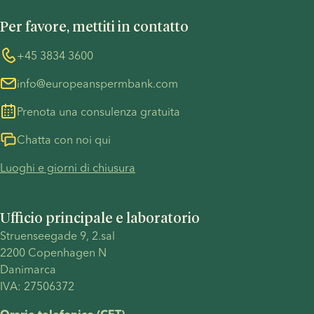
UN Global Compact
Cookies
Per favore, mettiti in contatto
Precauzioni COVID-19
Whistleblower
+45 3834 3600
info@europeanspermbank.com
Prenota una consulenza gratuita
Chatta con noi qui
Luoghi e giorni di chiusura
Ufficio principale e laboratorio
Struenseegade 9, 2.sal
2200 Copenhagen N
Danimarca
IVA: 27506372