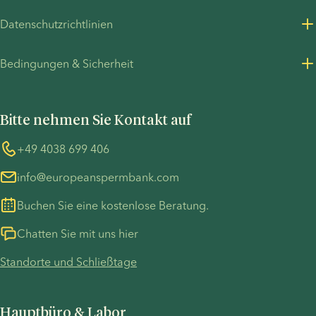
Über uns
Datenschutzrichtlinien
Karrieren
Datenschutzrichtlinie für Kunden
Bedingungen & Sicherheit
Presseinformationen
Datenschutzrichtlinie - Personalbeschaffung
Allgemeine Geschäftsbedingungen
UN Global Compact
Cookies
Bitte nehmen Sie Kontakt auf
COVID-19 precautions
Informationen zum TP53-Fall
Whistleblower
+49 4038 699 406
info@europeanspermbank.com
Buchen Sie eine kostenlose Beratung.
Chatten Sie mit uns hier
Standorte und Schließtage
Hauptbüro & Labor