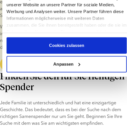
einem durch Spendersamen gezeugten Kind und unterstützen 
unserer Website an unsere Partner für soziale Medien,
auf verschiedene Weise Personen, die mit Hilfe von 
Werbung und Analysen weiter. Unsere Partner führen diese
Spendersamen gezeugt wurden.
Informationen möglicherweise mit weiteren Daten
zusammen, die Sie ihnen bereitgestellt haben oder die sie im
Wenn Sie eine Fruchtbarkeitsbehandlung mit Spendersamen 
Rahmen Ihrer Nutzung der Dienste gesammelt haben
in Betracht ziehen, empfehlen wir Ihnen, sich etwas Zeit zu 
nehmen, um mehr über das Leben als Familie mit einem 
Cookies zulassen
durch Spendersamen gezeugten Kind zu erfahren.
Anpassen
Familie mit Spenderkind
Finden Sie den für Sie richtigen
Spender
Jede Familie ist unterschiedlich und hat eine einzigartige 
Geschichte. Das bedeutet, dass es bei der Suche nach dem 
richtigen Samenspender nur um Sie geht. Beginnen Sie Ihre 
Suche mit dem was Sie am wichtigsten empfinden.