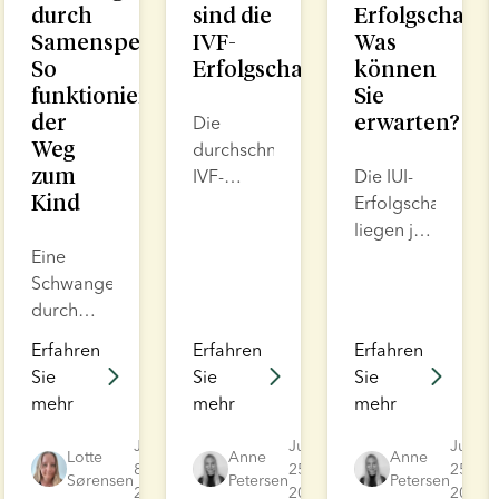
durch
sind die
Erfolgschanc
Samenspende:
IVF-
Was
So
Erfolgschancen?
können
funktioniert
Sie
der
erwarten?
Die
Weg
durchschnittliche
zum
IVF-
Die IUI-
Kind
Erfolgsrate
Erfolgschancen
beträgt
liegen je
Eine
bei
nach
Schwangerschaft
Personen
Faktoren
durch
unter 35
wie Alter,
Samenspende
Jahren
Spermienqualität
Erfahren
Erfahren
Erfahren
ist mit
etwa 30–
und
Sie
Sie
Sie
Kinderwunschbehandlungen
40 % pro
Lebensstil
mehr
mehr
mehr
wie IUI
Zyklus
zwischen
oder IVF
und
3 % und
Jul
Jun
Jun
Lotte
Anne
Anne
möglich.
8,
nimmt
25,
20 %.
25,
Sørensen
Petersen
Petersen
2026
2026
2026
Sie kann
zwischen
Über IUI,