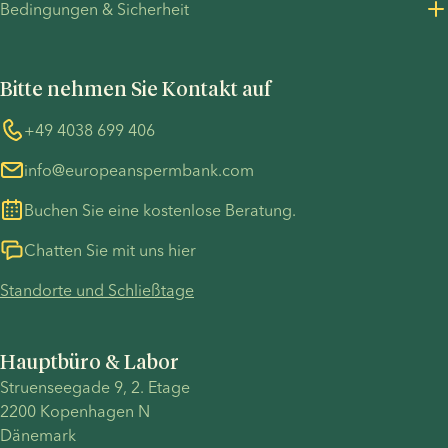
möglich,
mögliche
helfen
Bedingungen & Sicherheit
Presseinformationen
kommen
Fruchtbarkeitsprobleme.
Ihnen, die
Datenschutzrichtlinie - Personalbeschaffung
Allgemeine Geschäftsbedingungen
jedoch
Wenn Sie
IUI-
UN Global Compact
Cookies
seltener
mithilfe
Behandlung
Bitte nehmen Sie Kontakt auf
COVID-19 precautions
Informationen zum TP53-Fall
vor. In
einer IVF
besser zu
diesem
eine
verstehen,
Whistleblower
+49 4038 699 406
Artikel
Familie
und
info@europeanspermbank.com
beleuchten
gründen
stehen
wir alle
möchten,
Ihnen bei
Buchen Sie eine kostenlose Beratung.
Aspekte
finden Sie
Fragen
einer
in diesem
gerne zur
Chatten Sie mit uns hier
Schwangerschaft
Artikel
Seite.
Standorte und Schließtage
mit
alle
Spendersamen
wichtigen
– von den
Informationen.
Hauptbüro & Labor
verschiedenen
Struenseegade 9, 2. Etage
verfügbaren
2200 Kopenhagen N
Behandlungsoptionen
Dänemark
bis hin zu