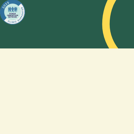
wie Sie
mithilfe
eines
Samenspenders
schwanger
werden
können.