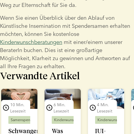
Weg zur Elternschaft für Sie da.
Wenn Sie einen Überblick über den Ablauf von 
Künstlische Insemination mit Spendersamen erhalten 
möchten, können Sie kostenlose 
Kinderwunschberatungen
 mit einer/einem unserer 
BeraterIn buchen. Dies ist eine großartige 
Möglichkeit, Klarheit zu gewinnen und Antworten auf 
all Ihre Fragen zu erhalten.
Verwandte Artikel
lide 1 of 7
10 Min.
6 Min.
4 Min.
Lesezeit
Lesezeit
Lesezeit
Samenspender
Kinderwunschbehandlung
Kinderwunschbehandlung
Kinderwunschbehand
Schwanger
Was
IUI-