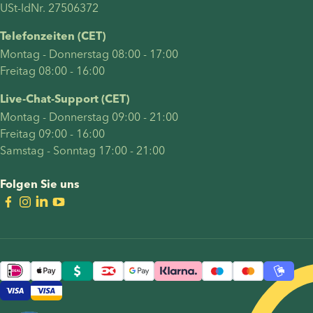
USt-IdNr. 27506372
den
damit
Telefonzeiten (CET)
verbundenen
Montag - Donnerstag 08:00 - 17:00
Aspekten
Freitag 08:00 - 16:00
einer
Insemination
Live-Chat-Support (CET)
zu Hause.
Montag - Donnerstag 09:00 - 21:00
Außerdem
Freitag 09:00 - 16:00
beantworten
Samstag - Sonntag 17:00 - 21:00
wir häufig
gestellte
Folgen Sie uns
Fragen
und
geben
eine
Schritt-
für-
Schritt-
Anleitung,